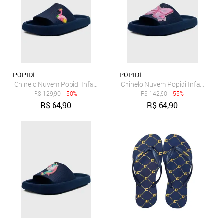
PÓPIDÍ
PÓPIDÍ
Chinelo Nuvem Popidi Infantil Menina Flamingo Azul Marinho
Chinelo Nuvem Popidi Infantil 
R$
129,90
- 50%
R$
142,90
- 55%
R$
64,90
R$
64,90