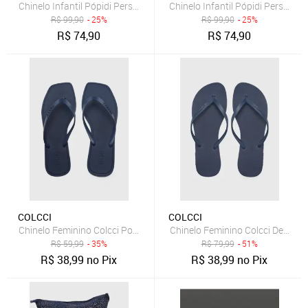
Chinelo Infantil Pópidi Personalizado PEDRO Estilo Nuvem Marinho
Chinelo Infantil Pópidi Persona
R$
99,90
- 25%
R$
99,90
- 25%
R$
74,90
R$
74,90
COLCCI
COLCCI
Chinelo Feminino Colcci Ponta Quadrada Azul Marinho
Chinelo Feminino Colcci Dedo Az
R$
59,99
- 35%
R$
79,99
- 51%
R$
38,99
no Pix
R$
38,99
no Pix