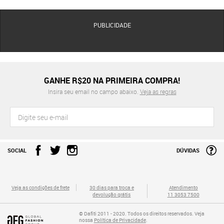
PUBLICIDADE
GANHE R$20 NA PRIMEIRA COMPRA!
Insira seu email no campo abaixo.
Veja as regras
SOCIAL
DÚVIDAS
Veja as condições de frete
30 dias para troca e
Atendimento
devolução grátis
11 3053 7500
© Dafiti 2011 - 2020. Todos os direitos reservados. Veja
nossa
Política de Privacidade
.