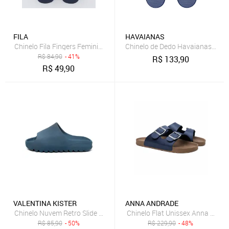
FILA
HAVAIANAS
Chinelo Fila Fingers Feminino Marinho
Chinelo de Dedo Havaianas Slim 
R$
84,90
- 41%
R$
133,90
R$
49,90
VALENTINA KISTER
ANNA ANDRADE
Chinelo Nuvem Retro Slide Tratorado Leve Confortável
Chinelo Flat Unissex Anna Andra
R$
85,90
- 50%
R$
229,90
- 48%