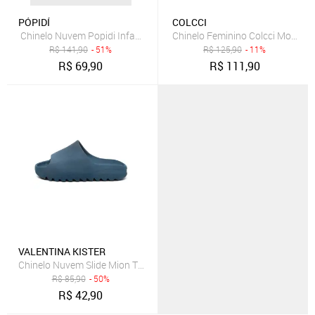
PÓPIDÍ
COLCCI
Chinelo Nuvem Popidi Infantil Menina Unicornio Marinho
Chinelo Feminino Colcci Mono Me
R$
141,90
- 51%
R$
125,90
- 11%
R$
69,90
R$
111,90
VALENTINA KISTER
Chinelo Nuvem Slide Mion Tratorado Flexível Confortável
R$
85,90
- 50%
R$
42,90