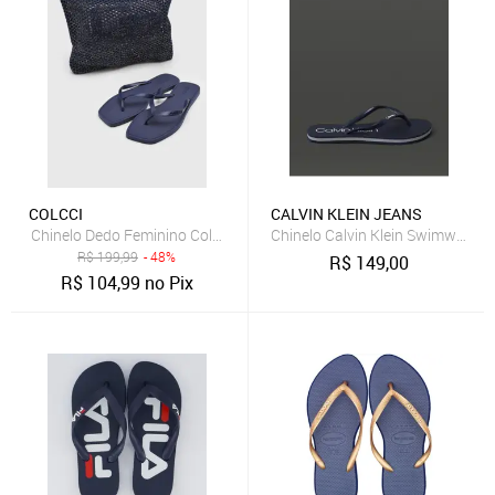
COLCCI
CALVIN KLEIN JEANS
Chinelo Dedo Feminino Colcci Kit com Nécessaire Azul Marinho
Chinelo Calvin Klein Swimwear - 
R$
199,99
- 48%
R$
149,00
R$
104,99
no Pix