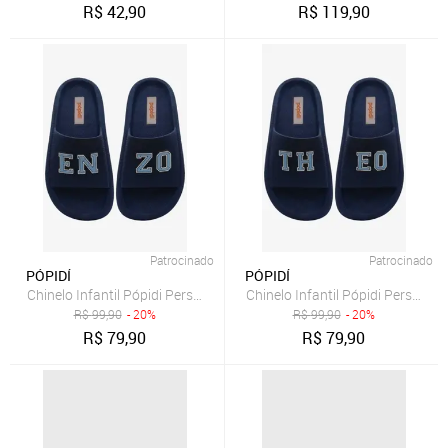
R$
42,90
R$
119,90
Patrocinado
Patrocinado
PÓPIDÍ
PÓPIDÍ
Chinelo Infantil Pópidi Personalizado ENZO Estilo Nuvem Marinho
Chinelo Infantil Pópidi Persona
R$
99,90
- 20%
R$
99,90
- 20%
R$
79,90
R$
79,90