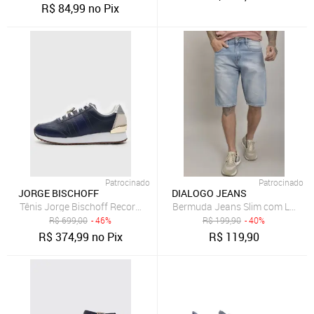
R$
84,99
no Pix
Patrocinado
Patrocinado
JORGE BISCHOFF
DIALOGO JEANS
Tênis Jorge Bischoff Recorte Lezard Azul-Marinho
Bermuda Jeans Slim com Lavage
R$
699,00
- 46%
R$
199,90
- 40%
R$
374,99
no Pix
R$
119,90