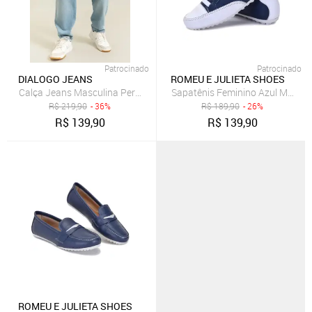
Patrocinado
Patrocinado
DIALOGO JEANS
ROMEU E JULIETA SHOES
Calça Jeans Masculina Perna Reta com Lavagem Clara
Sapatênis Feminino Azul Marinh
R$
219,90
- 36%
R$
189,90
- 26%
R$
139,90
R$
139,90
ROMEU E JULIETA SHOES