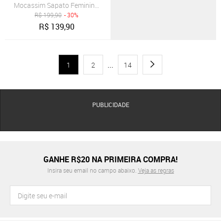
Mocassim Sapato Feminino Couro Legítimo Casual Azul Marinho
R$
199,90
- 30%
R$
139,90
1
2
...
14
PUBLICIDADE
GANHE R$20 NA PRIMEIRA COMPRA!
Insira seu email no campo abaixo.
Veja as regras