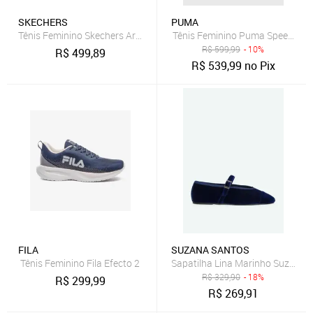
SKECHERS
PUMA
Tênis Feminino Skechers Arch Fit 2.0 Impacto Marinho/Branco
Tênis Feminino Puma Speedcat B
R$
599,99
- 10%
R$
499,89
R$
539,99
no Pix
FILA
SUZANA SANTOS
Tênis Feminino Fila Efecto 2
Sapatilha Lina Marinho Suzana 
R$
329,90
- 18%
R$
299,99
R$
269,91