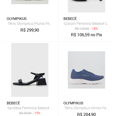
OLYMPIKUS
BEBECÊ
Tênis Olympikus Pluma Feminino Marinho
Scarpin Feminino Bebecê Salto M
R$
129,99
- 18%
R$
299,90
R$
106,59
no Pix
BEBECÊ
OLYMPIKUS
Sandália Feminina Bebecê Salto Bloco Azul-Marinho
Tênis Olympikus Atmos Feminin
R$
99,99
- 15%
R$
204,90