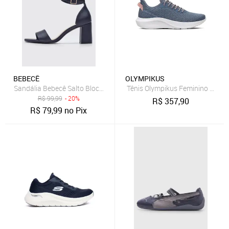
BEBECÊ
OLYMPIKUS
Sandália Bebecê Salto Bloco Média Azul Marinho
Tênis Olympikus Feminino Rua E
R$
99,99
- 20%
R$
357,90
R$
79,99
no Pix