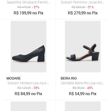
Sapatilha Slingback Feminina Jorge Bischoff Azul Marinho
Scarpin Feminino Jorge Bischoff
R$
470,00
- 57%
R$
569,00
- 51%
R$
199,99
no Pix
R$
279,99
no Pix
MODARE
BEIRA RIO
Scarpin Modare Liso Azul-Marinho
Sandália Beira Rio Lisa Azul-Mar
R$
129,99
- 35%
R$
99,90
- 45%
R$
84,99
no Pix
R$
54,99
no Pix