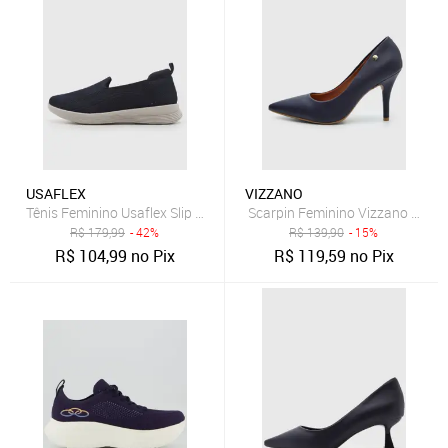
USAFLEX
VIZZANO
Tênis Feminino Usaflex Slip On Azul Marinho
Scarpin Feminino Vizzano Salto 
R$
179,99
- 42%
R$
139,90
- 15%
R$
104,99
no Pix
R$
119,59
no Pix