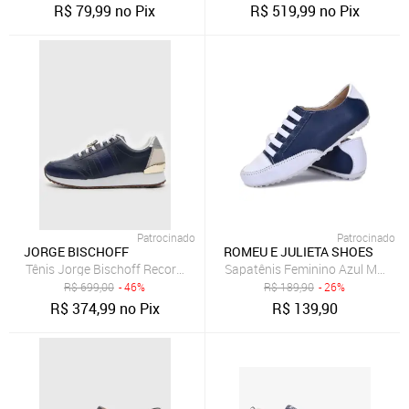
R$
79,99
no Pix
R$
519,99
no Pix
Patrocinado
Patrocinado
JORGE BISCHOFF
ROMEU E JULIETA SHOES
Tênis Jorge Bischoff Recorte Lezard Azul-Marinho
Sapatênis Feminino Azul Marinh
R$
699,00
- 46%
R$
189,90
- 26%
R$
374,99
no Pix
R$
139,90