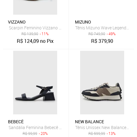
VIZZANO
MIZUNO
Scarpin Feminino Vizzano Salto Fino Azul Marinho
Tênis Mizuno Wave Legend 4 Fem
R$
139,90
- 11%
R$
749,90
- 49%
R$
124,09
no Pix
R$
379,90
BEBECÊ
NEW BALANCE
Sandália Feminina Bebecê Salto Bloco Azul-Marinho
Tênis Unissex New Balance 327v
R$
99,99
- 20%
R$
599,99
- 13%