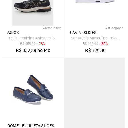
Patrocinado
Patrocinado
ASICS
LAVINI SHOES
Tênis Feminino Asics Gel Shogun ST Azul Marinho
Sapatênis Masculino Polo Joy 
R$
459,99
- 28%
R$
199,90
- 35%
R$
332,29
no Pix
R$
129,90
ROMEU E JULIETA SHOES