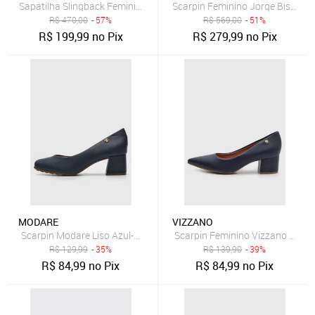
Sapatilha Slingback Feminina Jorge Bischoff Azul Marinho
Scarpin Feminino Jorge Bischoff
R$
470,00
- 57%
R$
569,00
- 51%
R$
199,99
no Pix
R$
279,99
no Pix
MODARE
VIZZANO
Scarpin Modare Liso Azul-Marinho
Scarpin Feminino Vizzano Salto
R$
129,99
- 35%
R$
139,90
- 39%
R$
84,99
no Pix
R$
84,99
no Pix