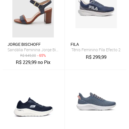
JORGE BISCHOFF
FILA
Sandália Feminina Jorge Bischoff Salto Bloco Couro Azul Marinho
Tênis Feminino Fila Efecto 2
R$
649,00
- 65%
R$
299,99
R$
229,99
no Pix