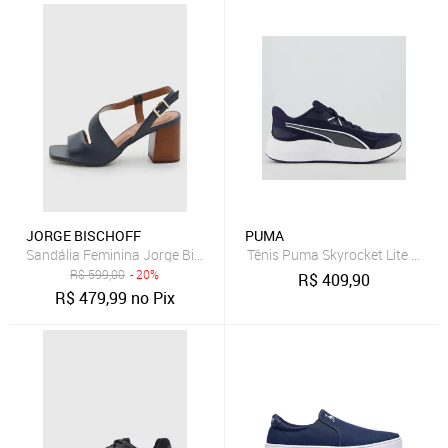
JORGE BISCHOFF
PUMA
Sandália Feminina Jorge Bischoff Couro Salto Bloco Azul Marinho
Tênis Puma Skyrocket Lite 2 Fem
R$
599,00
- 20%
R$
409,90
R$
479,99
no Pix