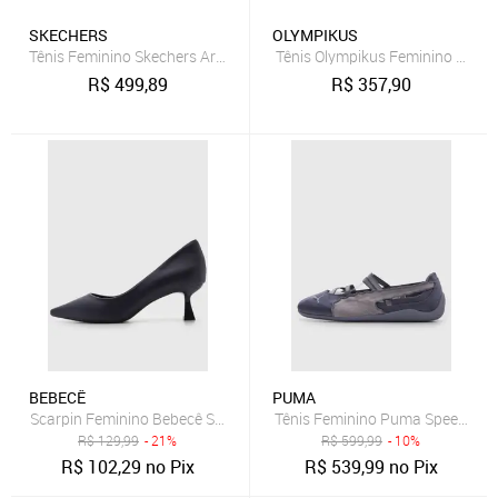
SKECHERS
OLYMPIKUS
Tênis Feminino Skechers Arch Fit 2.0 Impacto Marinho/Branco
Tênis Olympikus Feminino Rua E
R$
499,89
R$
357,90
BEBECÊ
PUMA
Scarpin Feminino Bebecê Salto Médio Bico Fino Azul Marinho
Tênis Feminino Puma Speedcat B
R$
129,99
- 21%
R$
599,99
- 10%
R$
102,29
no Pix
R$
539,99
no Pix