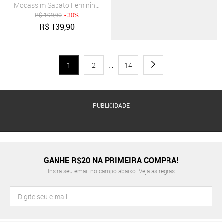
Mocassim Sapato Feminino Couro Legítimo Casual Azul Marinho
R$
199,90
- 30%
R$
139,90
1
2
...
14
PUBLICIDADE
GANHE R$20 NA PRIMEIRA COMPRA!
Insira seu email no campo abaixo.
Veja as regras