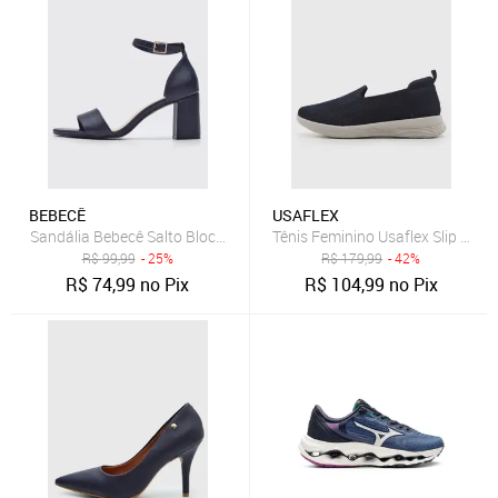
BEBECÊ
USAFLEX
Sandália Bebecê Salto Bloco Média Azul Marinho
Tênis Feminino Usaflex Slip On A
R$
99,99
- 25%
R$
179,99
- 42%
R$
74,99
no Pix
R$
104,99
no Pix