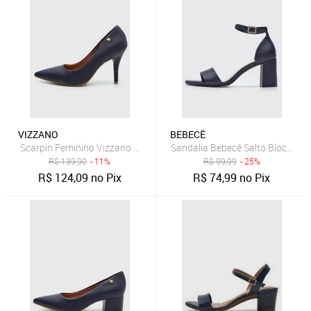
VIZZANO
BEBECÊ
Scarpin Feminino Vizzano Salto Fino Azul Marinho
Sandália Bebecê Salto Bloco Mé
R$
139,90
- 11%
R$
99,99
- 25%
R$
124,09
no Pix
R$
74,99
no Pix