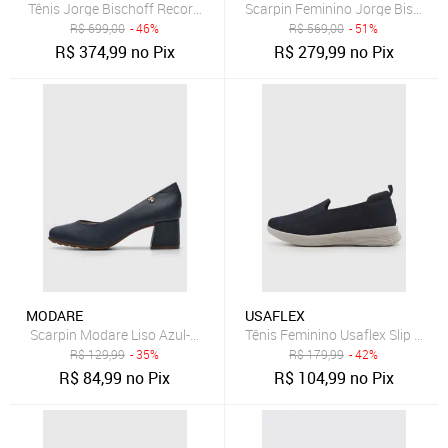
Tênis Jorge Bischoff Recorte Lezard Azul-Marinho
Scarpin Feminino Jorge Bischoff
R$
699,00
- 46%
R$
569,00
- 51%
R$
374,99
no Pix
R$
279,99
no Pix
MODARE
USAFLEX
Scarpin Modare Liso Azul-Marinho
Tênis Feminino Usaflex Slip On A
R$
129,99
- 35%
R$
179,99
- 42%
R$
84,99
no Pix
R$
104,99
no Pix