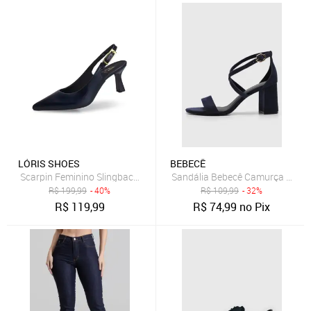
LÓRIS SHOES
BEBECÊ
Scarpin Feminino Slingback Salto Fino Médio Com Fivela No Cabedal
Sandália Bebecê Camurça Azul-
R$
199,99
- 40%
R$
109,99
- 32%
R$
119,99
R$
74,99
no Pix