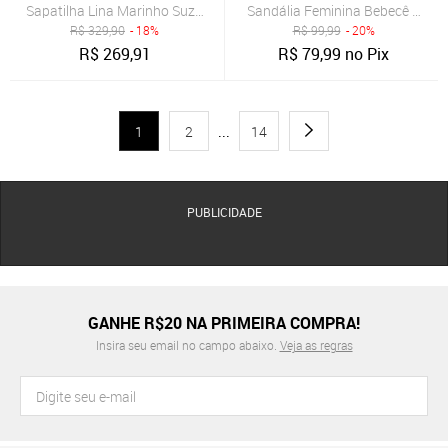
Sapatilha Lina Marinho Suzana Santos
Sandália Feminina Bebecê Tiras
R$
329,90
- 18%
R$
99,99
- 20%
R$
269,91
R$
79,99
no Pix
1
2
...
14
PUBLICIDADE
GANHE R$20 NA PRIMEIRA COMPRA!
Insira seu email no campo abaixo.
Veja as regras