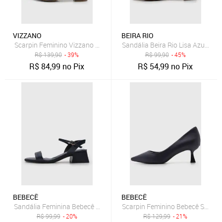
VIZZANO
BEIRA RIO
Scarpin Feminino Vizzano Salto Bloco Ponta Fina Azul Marinho
Sandália Beira Rio Lisa Azul-Mar
R$
139,90
- 39%
R$
99,90
- 45%
R$
84,99
no Pix
R$
54,99
no Pix
BEBECÊ
BEBECÊ
Sandália Feminina Bebecê Salto Bloco Azul-Marinho
Scarpin Feminino Bebecê Salto M
R$
99,99
- 20%
R$
129,99
- 21%