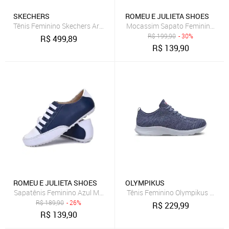
SKECHERS
ROMEU E JULIETA SHOES
Tênis Feminino Skechers Arch Fit 2.0 Impacto Marinho/Branco
Mocassim Sapato Feminino Cour
R$
199,90
- 30%
R$
499,89
R$
139,90
ROMEU E JULIETA SHOES
OLYMPIKUS
Sapatênis Feminino Azul Marinho e Branco Em Couro Leve
Tênis Feminino Olympikus 130G 
R$
189,90
- 26%
R$
229,99
R$
139,90