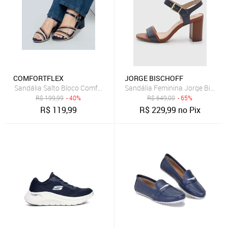
COMFORTFLEX
JORGE BISCHOFF
Sandália Salto Bloco Comfortflex Feminina Anatômica Azul Marinho
Sandália Feminina Jorge Bischof
R$
199,99
- 40%
R$
649,00
- 65%
R$
119,99
R$
229,99
no Pix