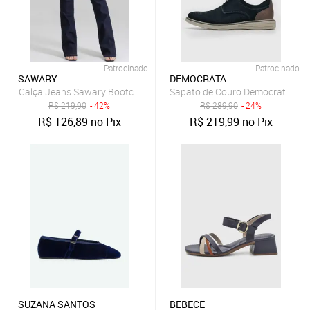
Patrocinado
Patrocinado
SAWARY
DEMOCRATA
Calça Jeans Sawary Bootcut Lisa Azul-Marinho
Sapato de Couro Democrata Rec
R$
219,90
- 42%
R$
289,90
- 24%
R$
126,89
no Pix
R$
219,99
no Pix
SUZANA SANTOS
BEBECÊ