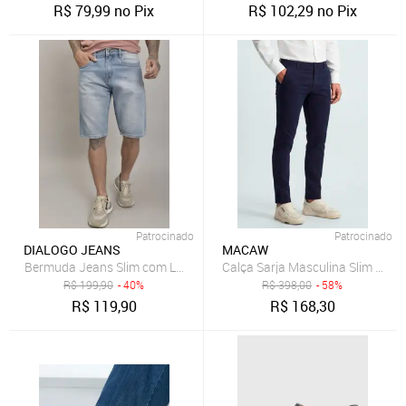
R$
79,99
no Pix
R$
102,29
no Pix
Patrocinado
Patrocinado
DIALOGO JEANS
MACAW
Bermuda Jeans Slim com Lavagem Clara Dialogo Jeans
R$
199,90
- 40%
R$
398,00
- 58%
R$
119,90
R$
168,30