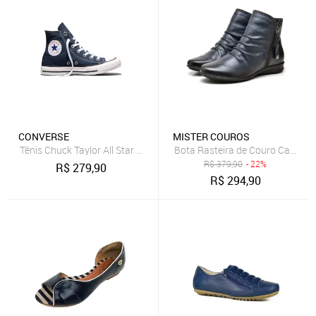
CONVERSE
MISTER COUROS
Tênis Chuck Taylor All Star Cano Alto Azul Marinho
Bota Rasteira de Couro Cano Cu
R$
379,90
- 22%
R$
279,90
R$
294,90