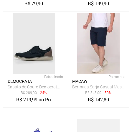
R$
79,90
R$
199,90
Patrocinado
Patrocinado
DEMOCRATA
MACAW
Sapato de Couro Democrata Recortes Azul-Marinho
R$
289,90
- 24%
R$
348,00
- 59%
R$
219,99
no Pix
R$
142,80