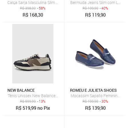
Bermuda Jeans Slim com Lavage
R$
398,00
- 58%
R$
199,90
- 40%
R$
168,30
R$
119,90
NEW BALANCE
ROMEU E JULIETA SHOES
Tênis Unissex New Balance 327v1 Azul Marinho
Mocassim Sapato Feminino Cour
R$
599,99
- 13%
R$
199,90
- 30%
R$
519,99
no Pix
R$
139,90