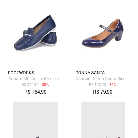
FOOTWORKS
DONNA SANTA
Sapato Mocassim Feminino Confort 514 Marinho
Scarpin Donna Santa Bico Redo
R$
254,90
- 35%
R$
123,90
- 36%
R$
164,90
R$
79,90