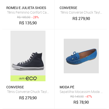
ROMEU E JULIETA SHOES
CONVERSE
Tênis Feminino Confort Casual Azul Marinho Leve
Tênis Converse Chuck Taylor All
R$
189,90
- 28%
R$
279,90
R$
135,90
CONVERSE
MODA PÉ
Tênis Converse Chuck Taylor All Star Cano Alto Azul Marinho
Sapatilha Mocassim Moda Pé Co
R$
149,90
- 47%
R$
279,90
R$
78,90