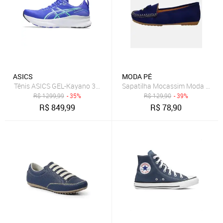
ASICS
MODA PÉ
Tênis ASICS GEL-Kayano 32 - Masculino - Azul/Prata
Sapatilha Mocassim Moda Pé Co
R$
1299,99
- 35%
R$
129,90
- 39%
R$
849,99
R$
78,90