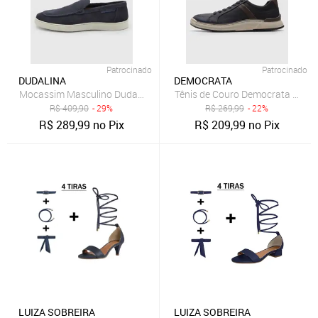
Patrocinado
Patrocinado
DUDALINA
DEMOCRATA
Mocassim Masculino Dudalina Azul Marinho
Tênis de Couro Democrata Recor
R$
409,90
- 29%
R$
269,99
- 22%
R$
289,99
no Pix
R$
209,99
no Pix
LUIZA SOBREIRA
LUIZA SOBREIRA