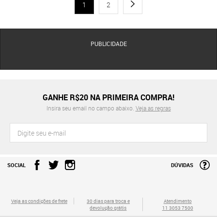
1
2
PUBLICIDADE
GANHE R$20 NA PRIMEIRA COMPRA!
Insira seu email no campo abaixo.
Veja as regras
SOCIAL
DÚVIDAS
Veja as condições de frete
30 dias para troca e
Atendimento
devolução grátis
11 3053 7500