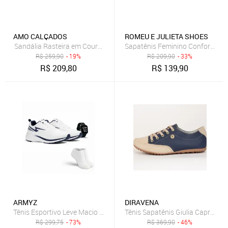
AMO CALÇADOS
ROMEU E JULIETA SHOES
Sandália Rasteira em Couro Amo Calçados Lily Azul Marinho
Sapatênis Feminino Confort De 
R$
259,90
- 19%
R$
209,90
- 33%
R$
209,80
R$
139,90
ARMYZ
DIRAVENA
Tênis Esportivo Leve Macio Confortável Dia a Dia Estilo Versátil + Re
Tênis Sapatênis Giulia Capri em
R$
299,75
- 73%
R$
369,90
- 46%