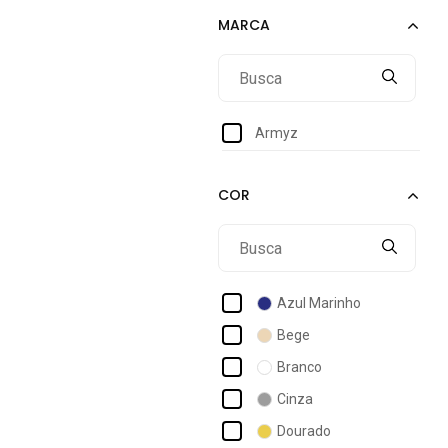
43
Armyz
Azul Marinho
Bege
Branco
Cinza
Dourado