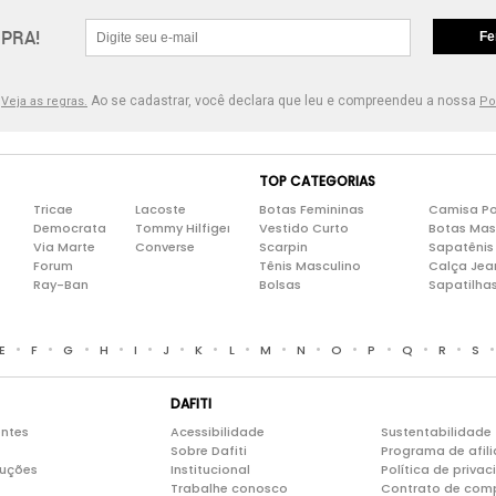
PRA!
Fe
.
Ao se cadastrar, você declara que leu e compreendeu a nossa
Veja as regras.
Po
TOP CATEGORIAS
Tricae
Lacoste
Botas Femininas
Camisa Po
Democrata
Tommy Hilfiger
Vestido Curto
Botas Mas
Via Marte
Converse
Scarpin
Sapatênis
Forum
Tênis Masculino
Calça Jea
Ray-Ban
Bolsas
Sapatilha
•
•
•
•
•
•
•
•
•
•
•
•
•
•
E
F
G
H
I
J
K
L
M
N
O
P
Q
R
S
DAFITI
entes
Acessibilidade
Sustentabilidade
Sobre Dafiti
Programa de afil
luções
Institucional
Política de priva
Trabalhe conosco
Contrato de com