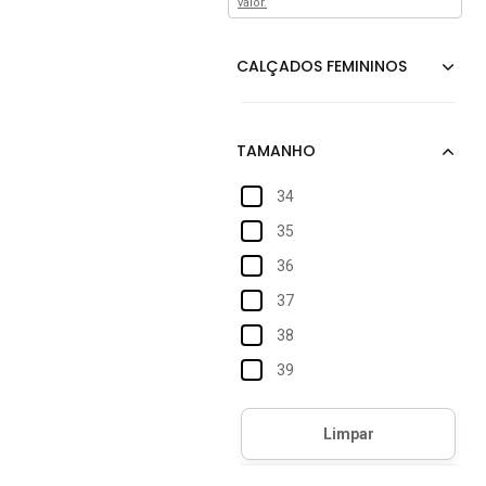
valor.
34
35
36
37
38
39
40
41
42