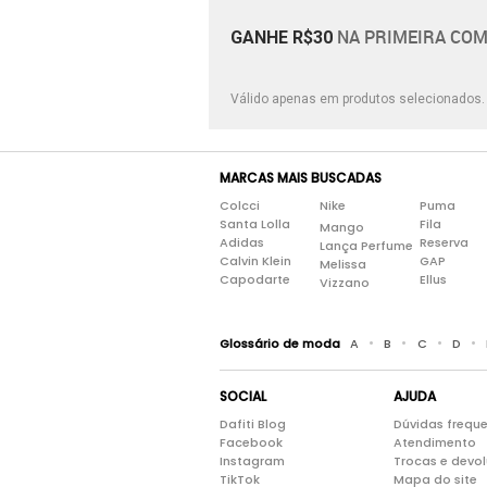
NA PRIMEIRA COM
GANHE R$30
Válido apenas em produtos selecionados
MARCAS MAIS BUSCADAS
Colcci
Nike
Puma
Santa Lolla
Fila
Mango
Adidas
Reserva
Lança Perfume
Calvin Klein
GAP
Melissa
Capodarte
Ellus
Vizzano
•
•
•
•
Glossário de moda
A
B
C
D
SOCIAL
AJUDA
Dafiti Blog
Dúvidas frequ
Facebook
Atendimento
Instagram
Trocas e devo
TikTok
Mapa do site