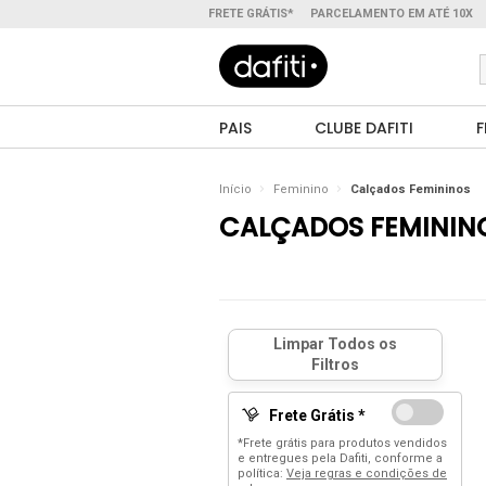
FRETE GRÁTIS*
PARCELAMENTO EM ATÉ 10X
PAIS
CLUBE DAFITI
F
Início
Feminino
Calçados Femininos
CALÇADOS FEMININ
Frete Grátis *
*Frete grátis para produtos vendidos
e entregues pela Dafiti, conforme a
política:
Veja regras e condições de