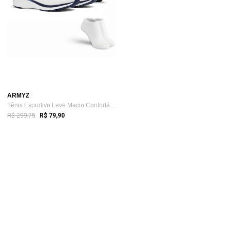
ARMYZ
Tênis Esportivo Leve Macio Confortável D...
R$ 299,75
R$ 79,90