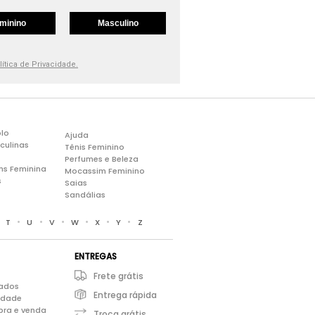
minino
Masculino
lítica de Privacidade.
lo
Ajuda
culinas
Tênis Feminino
Perfumes e Beleza
ns Feminina
Mocassim Feminino
s
Saias
Sandálias
•
•
•
•
•
•
•
T
U
V
W
X
Y
Z
ENTREGAS
Frete grátis
iados
Entrega rápida
cidade
pra e venda
Troca grátis