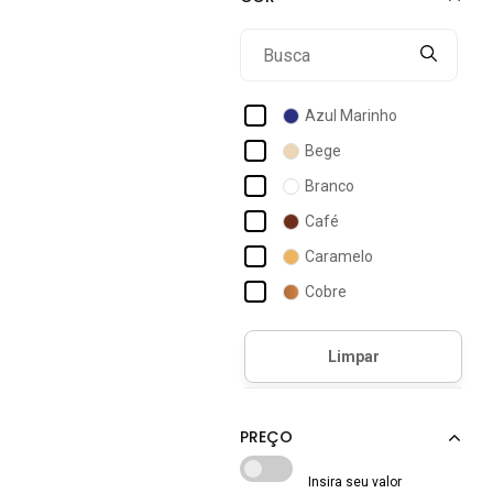
Azul Marinho
Bege
Branco
Café
Caramelo
Cobre
Dourado
Marrom
Nude
Off-white
Prata