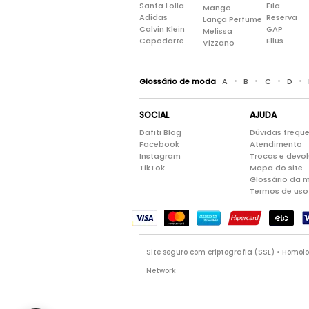
Santa Lolla
Fila
Mango
Adidas
Reserva
Lança Perfume
Calvin Klein
GAP
Melissa
Capodarte
Ellus
Vizzano
•
•
•
•
Glossário de moda
A
B
C
D
SOCIAL
AJUDA
Dafiti Blog
Dúvidas frequ
Facebook
Atendimento
Instagram
Trocas e devo
TikTok
Mapa do site
Glossário da 
Termos de uso
Site seguro com criptografia (SSL) • Homo
Network