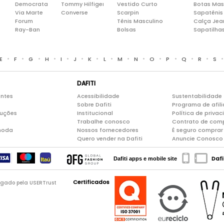
Democrata
Tommy Hilfiger
Vestido Curto
Botas Mas
Via Marte
Converse
Scarpin
Sapatênis
Forum
Tênis Masculino
Calça Jea
Ray-Ban
Bolsas
Sapatilha
•
•
•
•
•
•
•
•
•
•
•
•
•
•
E
F
G
H
I
J
K
L
M
N
O
P
Q
R
S
DAFITI
entes
Acessibilidade
Sustentabilidade
Sobre Dafiti
Programa de afil
luções
Institucional
Política de priva
Trabalhe conosco
Contrato de com
moda
Nossos fornecedores
É seguro comprar 
Quero vender na Dafiti
Anuncie Conosco
Dafi
Dafiti apps e mobile site
Certificados
logado pela USERTrust