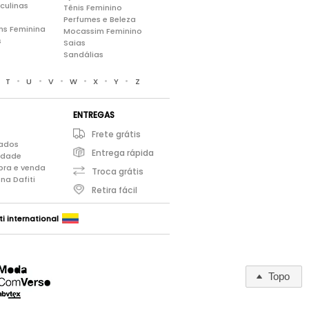
culinas
Tênis Feminino
Perfumes e Beleza
ns Feminina
Mocassim Feminino
s
Saias
Sandálias
•
•
•
•
•
•
•
T
U
V
W
X
Y
Z
ENTREGAS
Frete grátis
iados
Entrega rápida
cidade
pra e venda
Troca grátis
na Dafiti
Retira fácil
ti international
Topo