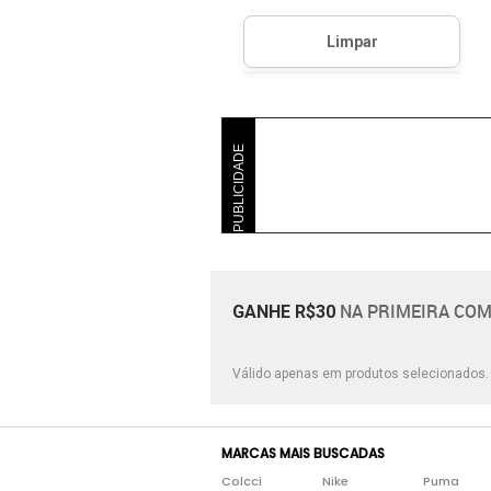
Quadrado
Rasteira
Sem Salto
PUBLICIDADE
NA PRIMEIRA COM
GANHE R$30
Válido apenas em produtos selecionados
MARCAS MAIS BUSCADAS
Colcci
Nike
Puma