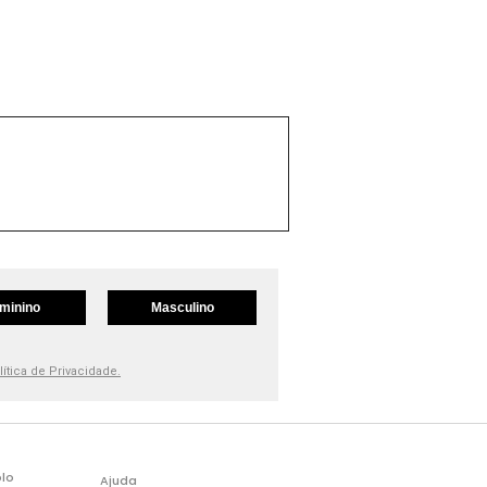
minino
Masculino
lítica de Privacidade.
lo
Ajuda