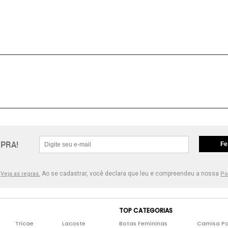
PRA!
Fe
.
Ao se cadastrar, você declara que leu e compreendeu a nossa
Veja as regras.
Po
TOP CATEGORIAS
Tricae
Lacoste
Botas Femininas
Camisa Po