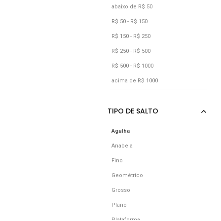
Preto
abaixo de R$ 50
Vermelho
R$ 50 - R$ 150
Vinho
R$ 150 - R$ 250
R$ 250 - R$ 500
R$ 500 - R$ 1000
acima de R$ 1000
Agulha
Anabela
Fino
Geométrico
Grosso
Plano
Plataforma