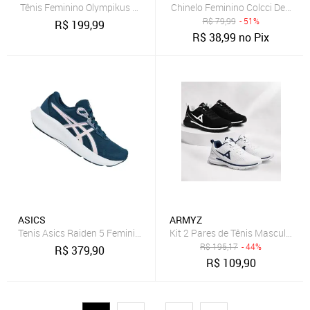
Tênis Feminino Olympikus Venus 3
Chinelo Feminino Colcci Dedo Az
R$
79,99
- 51%
R$
199,99
R$
38,99
no Pix
ASICS
ARMYZ
Tenis Asics Raiden 5 Feminino
Kit 2 Pares de Tênis Masculino C
R$
195,17
- 44%
R$
379,90
R$
109,90