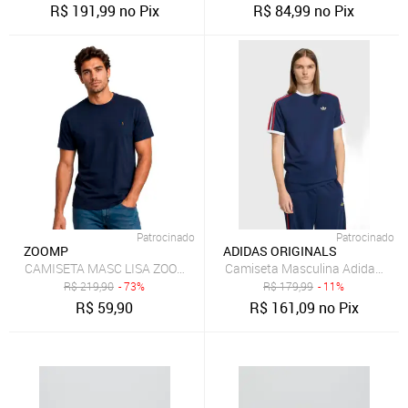
R$
191,99
no Pix
R$
84,99
no Pix
Patrocinado
Patrocinado
ZOOMP
ADIDAS ORIGINALS
CAMISETA MASC LISA ZOOMP
Camiseta Masculina Adidas Origi
R$
219,90
- 73%
R$
179,99
- 11%
R$
59,90
R$
161,09
no Pix