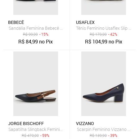
BEBECÊ
USAFLEX
Sandália Feminina Bebecê Salto Bloco Azul-Marinho
Tênis Feminino Usaflex Slip On A
R$
99,99
- 15%
R$
179,99
- 42%
R$
84,99
no Pix
R$
104,99
no Pix
JORGE BISCHOFF
VIZZANO
Sapatilha Slingback Feminina Jorge Bischoff Azul Marinho
Scarpin Feminino Vizzano Salto
R$
470,00
- 59%
R$
139,90
- 39%