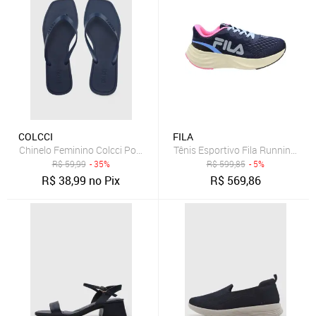
COLCCI
FILA
Chinelo Feminino Colcci Ponta Quadrada Azul Marinho
Tênis Esportivo Fila R
R$
59,99
- 35%
R$
599,85
- 5%
R$
38,99
no Pix
R$
569,86