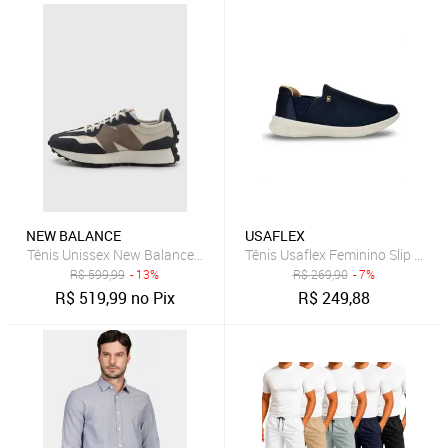
NEW BALANCE
USAFLEX
Tênis Unissex New Balance 327v1 Azul Marinho
Tênis Usaflex Feminino Slip On 
R$
599,99
- 13%
R$
269,90
- 7%
R$
519,99
no Pix
R$
249,88