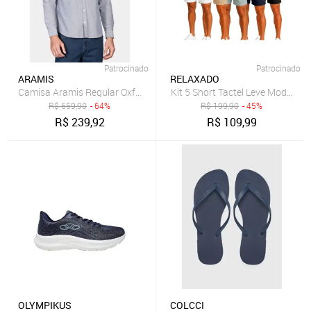
Patrocinado
Patrocinado
ARAMIS
RELAXADO
Camisa Aramis Regular Oxford Marinho
Kit 5 Short Tactel Leve Moda Pr
R$
659,90
- 64%
R$
199,90
- 45%
R$
239,92
R$
109,99
OLYMPIKUS
COLCCI