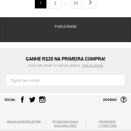
1
2
...
24
PUBLICIDADE
GANHE R$20 NA PRIMEIRA COMPRA!
Insira seu email no campo abaixo.
Veja as regras
SOCIAL
DÚVIDAS
Veja as condições de frete
30 dias para troca e
Atendimento
devolução grátis
11 3053 7500