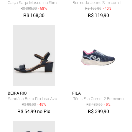
Bermuda Jeans Slim com Lavage
R$
398,00
- 58%
R$
199,90
- 40%
R$
168,30
R$
119,90
BEIRA RIO
FILA
Sandália Beira Rio Lisa Azul-Marinho
Tênis Fila Comet 2 Feminino
R$
99,90
- 45%
R$
439,90
- 9%
R$
54,99
no Pix
R$
399,90