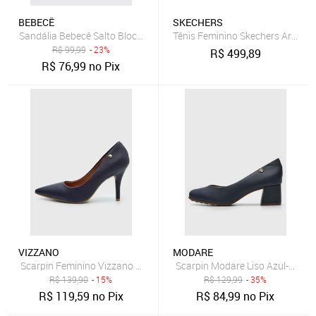
BEBECÊ
SKECHERS
Sandália Bebecê Salto Bloco Média Azul Marinho
Tênis Feminino Skechers Arch Fi
R$
99,99
- 23%
R$
499,89
R$
76,99
no Pix
VIZZANO
MODARE
Scarpin Feminino Vizzano Salto Fino Azul Marinho
Scarpin Modare Liso Azul-Marin
R$
139,90
- 15%
R$
129,99
- 35%
R$
119,59
no Pix
R$
84,99
no Pix