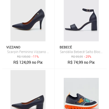
VIZZANO
BEBECÊ
Scarpin Feminino Vizzano Salto Fino Azul Marinho
Sandália Bebecê Salto Bloco Mé
R$
139,90
- 11%
R$
99,99
- 25%
R$
124,09
no Pix
R$
74,99
no Pix