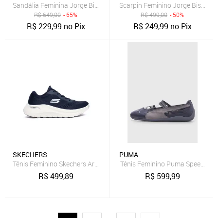
Sandália Feminina Jorge Bischoff Salto Bloco Couro Azul Marinho
Scarpin Feminino Jorge Bischoff
R$
649,00
- 65%
R$
499,00
- 50%
R$
229,99
no Pix
R$
249,99
no Pix
SKECHERS
PUMA
Tênis Feminino Skechers Arch Fit 2.0 Impacto Marinho/Branco
Tênis Feminino Puma Speedcat B
R$
499,89
R$
599,99