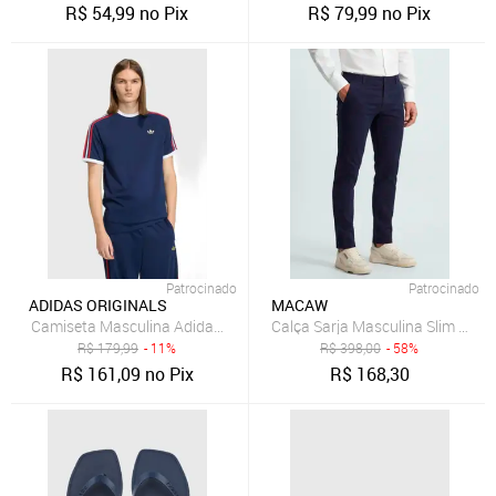
R$
54,99
no Pix
R$
79,99
no Pix
Patrocinado
Patrocinado
ADIDAS ORIGINALS
MACAW
Camiseta Masculina Adidas Originals 3 Stripes Azul Marinho
R$
179,99
- 11%
R$
398,00
- 58%
R$
161,09
no Pix
R$
168,30