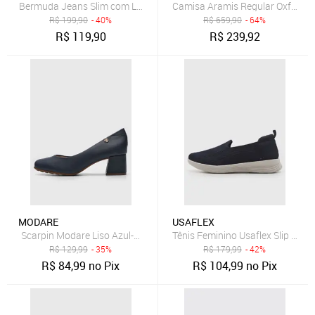
Bermuda Jeans Slim com Lavagem Clara Dialogo Jeans
Camisa Aramis Regular Oxford 
R$
199,90
- 40%
R$
659,90
- 64%
R$
119,90
R$
239,92
MODARE
USAFLEX
Scarpin Modare Liso Azul-Marinho
Tênis Feminino Usaflex Slip On A
R$
129,99
- 35%
R$
179,99
- 42%
R$
84,99
no Pix
R$
104,99
no Pix