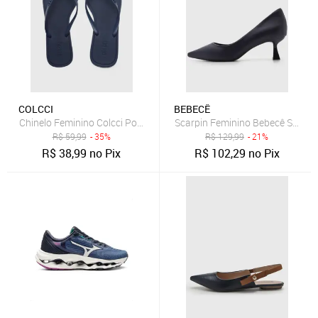
COLCCI
BEBECÊ
Chinelo Feminino Colcci Ponta Quadrada Azul Marinho
Scarpin Feminino Bebecê Salto M
R$
59,99
- 35%
R$
129,99
- 21%
R$
38,99
no Pix
R$
102,29
no Pix