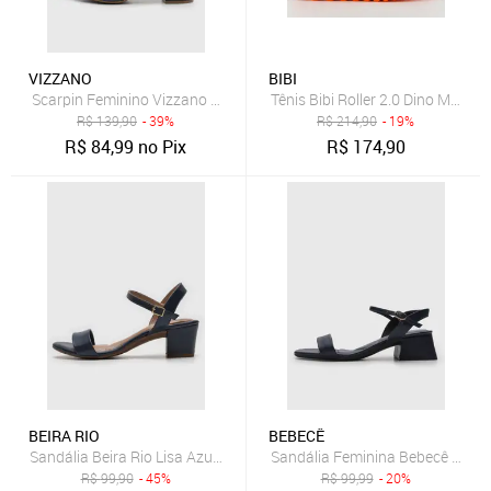
VIZZANO
BIBI
Scarpin Feminino Vizzano Salto Bloco Ponta Fina Azul Marinho
Tênis Bibi Roller 2.0 Dino Marinh
R$
139,90
- 39%
R$
214,90
- 19%
R$
84,99
no Pix
R$
174,90
BEIRA RIO
BEBECÊ
Sandália Beira Rio Lisa Azul-Marinho
Sandália Feminina Bebecê Salto
R$
99,90
- 45%
R$
99,99
- 20%