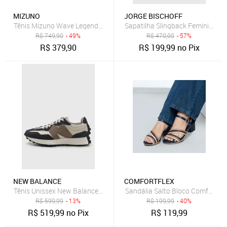
MIZUNO
JORGE BISCHOFF
Tênis Mizuno Wave Legend 4 Feminino Azul Marinho
Sapatilha Slingback Feminina Jo
R$
749,90
- 49%
R$
470,00
- 57%
R$
379,90
R$
199,99
no Pix
NEW BALANCE
COMFORTFLEX
Tênis Unissex New Balance 327v1 Azul Marinho
Sandália Salto Bloco Comfortfl
R$
599,99
- 13%
R$
199,99
- 40%
R$
519,99
no Pix
R$
119,99