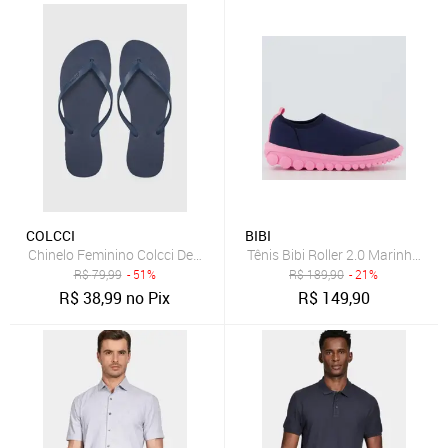
COLCCI
BIBI
Chinelo Feminino Colcci Dedo Azul Marinho
Tênis Bibi Roller 2.0 Marinho e R
R$
79,99
- 51%
R$
189,90
- 21%
R$
38,99
no Pix
R$
149,90