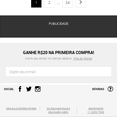
1
2
...
24
PUBLICIDADE
GANHE R$20 NA PRIMEIRA COMPRA!
Insira seu email no campo abaixo.
Veja as regras
SOCIAL
DÚVIDAS
Veja as condições de frete
30 dias para troca e
Atendimento
devolução grátis
11 3053 7500