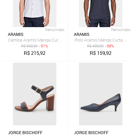
Patrocinado
Patrocinado
ARAMIS
ARAMIS
Camisa Aramis Manga Curta Slim Algodão Flame Soft Marinho
Polo Aramis Manga Curta Pique
R$
549,90
- 61%
R$
499,90
- 68%
R$
215,92
R$
159,92
JORGE BISCHOFF
JORGE BISCHOFF