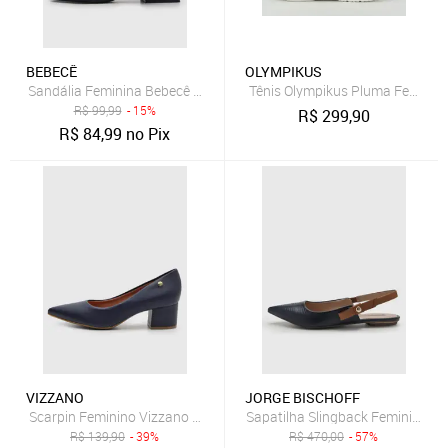
BEBECÊ
OLYMPIKUS
Sandália Feminina Bebecê Salto Bloco Azul-Marinho
Tênis Olympikus Pluma Feminin
R$
99,99
- 15%
R$
299,90
R$
84,99
no Pix
VIZZANO
JORGE BISCHOFF
Scarpin Feminino Vizzano Salto Bloco Ponta Fina Azul Marinho
Sapatilha Slingback Feminina Jo
R$
139,90
- 39%
R$
470,00
- 57%