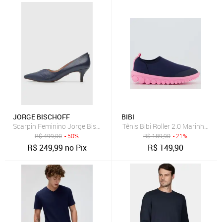
JORGE BISCHOFF
BIBI
Scarpin Feminino Jorge Bischoff Texturizado Azul Marinho
Tênis Bibi Roller 2.0 Marinho e R
R$
499,00
- 50%
R$
189,90
- 21%
R$
249,99
no Pix
R$
149,90