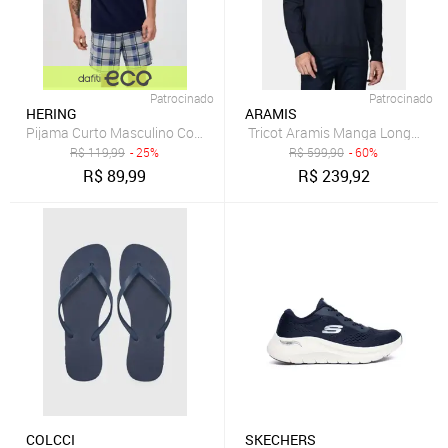
Patrocinado
Patrocinado
HERING
ARAMIS
Pijama Curto Masculino Com Samba Canção Hering
Tricot Aramis Manga Longa Gol
R$
119,99
- 25%
R$
599,90
- 60%
R$
89,99
R$
239,92
COLCCI
SKECHERS