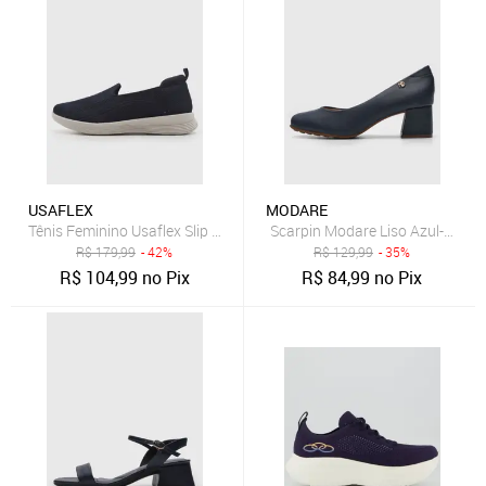
USAFLEX
MODARE
Tênis Feminino Usaflex Slip On Azul Marinho
Scarpin Modare Liso Azul-Marin
R$
179,99
- 42%
R$
129,99
- 35%
R$
104,99
no Pix
R$
84,99
no Pix