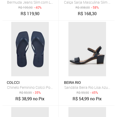
Bermuda Jeans Slim com Lavagem Clara Dialogo Jeans
R$
199,90
- 40%
R$
398,00
- 58%
R$
119,90
R$
168,30
COLCCI
BEIRA RIO
Chinelo Feminino Colcci Ponta Quadrada Azul Marinho
Sandália Beira Rio Lisa Azul-Mar
R$
59,99
- 35%
R$
99,90
- 45%
R$
38,99
no Pix
R$
54,99
no Pix