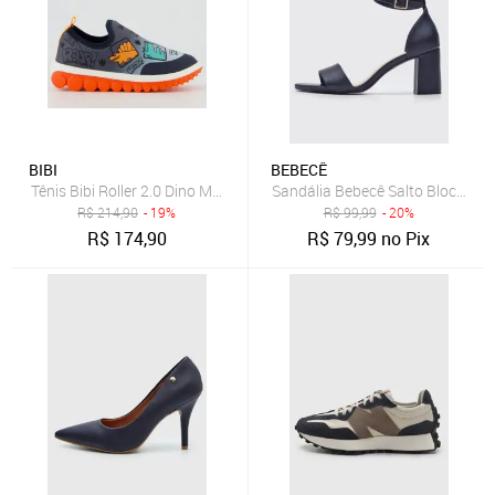
BIBI
BEBECÊ
Tênis Bibi Roller 2.0 Dino Marinho
Sandália Bebecê Salto Bloco Mé
R$
214,90
- 19%
R$
99,99
- 20%
R$
174,90
R$
79,99
no Pix