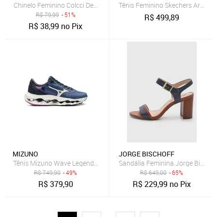
Chinelo Feminino Colcci Dedo Azul Marinho
Tênis Feminino Skechers Arch Fi
R$
79,99
- 51%
R$
499,89
R$
38,99
no Pix
MIZUNO
JORGE BISCHOFF
Tênis Mizuno Wave Legend 4 Feminino Azul Marinho
Sandália Feminina Jorge Bischof
R$
749,90
- 49%
R$
649,00
- 65%
R$
379,90
R$
229,99
no Pix