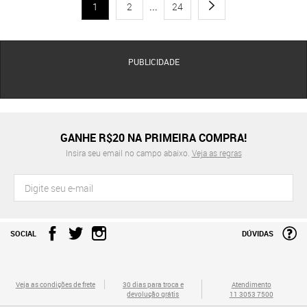
1
2
...
24
PUBLICIDADE
GANHE R$20 NA PRIMEIRA COMPRA!
Insira seu email no campo abaixo.
Veja as regras
SOCIAL
DÚVIDAS
Veja as condições de frete
30 dias para troca e
Atendimento
devolução grátis
11 3053 7500