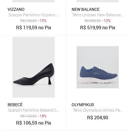
VIZZANO
NEW BALANCE
Scarpin Feminino Vizzano Salto Fino Azul Marinho
Tênis Unissex New Balance 327v
R$
139,90
- 15%
R$
599,99
- 13%
R$
119,59
no Pix
R$
519,99
no Pix
BEBECÊ
OLYMPIKUS
Scarpin Feminino Bebecê Salto Médio Bico Fino Azul Marinho
Tênis Olympikus Atmos Feminin
R$
129,99
- 18%
R$
204,90
R$
106,59
no Pix