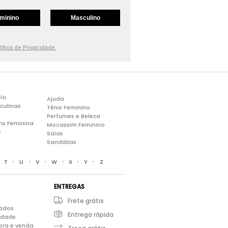
minino
Masculino
lítica de Privacidade.
lo
Ajuda
culinas
Tênis Feminino
Perfumes e Beleza
ns Feminina
Mocassim Feminino
s
Saias
Sandálias
•
•
•
•
•
•
•
T
U
V
W
X
Y
Z
ENTREGAS
Frete grátis
iados
Entrega rápida
cidade
pra e venda