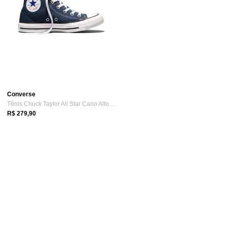
Converse
Tênis Chuck Taylor All Star Cano Alto Az...
R$ 279,90