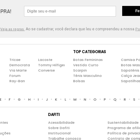
PRA!
Fe
.
Ao se cadastrar, você declara que leu e compreendeu a nossa
Veja as regras.
Po
TOP CATEGORIAS
Tricae
Lacoste
Botas Femininas
Camisa Po
Democrata
Tommy Hilfiger
Vestido Curto
Botas Mas
Via Marte
Converse
Scarpin
Sapatênis
Forum
Tênis Masculino
Calça Jea
Ray-Ban
Bolsas
Sapatilha
•
•
•
•
•
•
•
•
•
•
•
•
•
•
E
F
G
H
I
J
K
L
M
N
O
P
Q
R
S
DAFITI
entes
Acessibilidade
Sustentabilidade
Sobre Dafiti
Programa de afil
luções
Institucional
Política de priva
Trabalhe conosco
Contrato de com