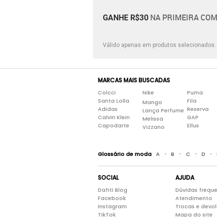
Clovis Calcados
NA PRIMEIRA COM
GANHE R$30
Color Sports
Combate Seller
Válido apenas em produtos selecionados
Converse Oficial
Crocs Brasil
MARCAS MAIS BUSCADAS
Colcci
Nike
Puma
Santa Lolla
Fila
Mango
Adidas
Reserva
Lança Perfume
Calvin Klein
GAP
Melissa
Capodarte
Ellus
Vizzano
•
•
•
•
Glossário de moda
A
B
C
D
SOCIAL
AJUDA
Dafiti Blog
Dúvidas frequ
Facebook
Atendimento
Instagram
Trocas e devo
TikTok
Mapa do site