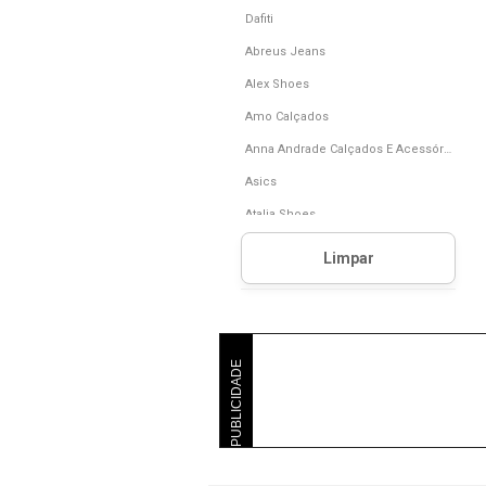
Dafiti
Abreus Jeans
Alex Shoes
Amo Calçados
Anna Andrade Calçados E Acessórios
Asics
Atalia Shoes
B2 Online
Calçados Lovi
Calçados Socorrense
Calçados Spinelli
PUBLICIDADE
Calvin Klein
Careflex
Cats Barneia
Cival Store