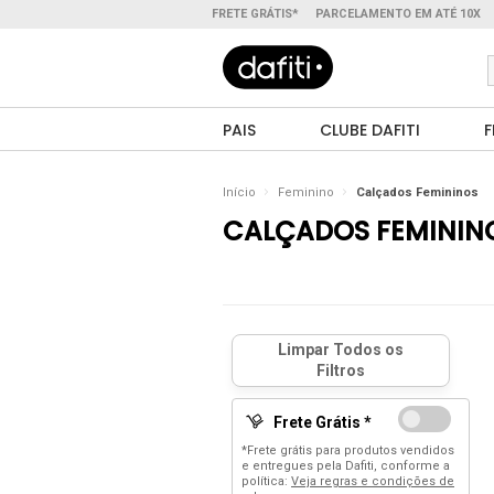
FRETE GRÁTIS*
PARCELAMENTO EM ATÉ 10X
PAIS
CLUBE DAFITI
F
Início
Feminino
Calçados Femininos
CALÇADOS FEMININ
Frete Grátis *
*Frete grátis para produtos vendidos
e entregues pela Dafiti, conforme a
política:
Veja regras e condições de