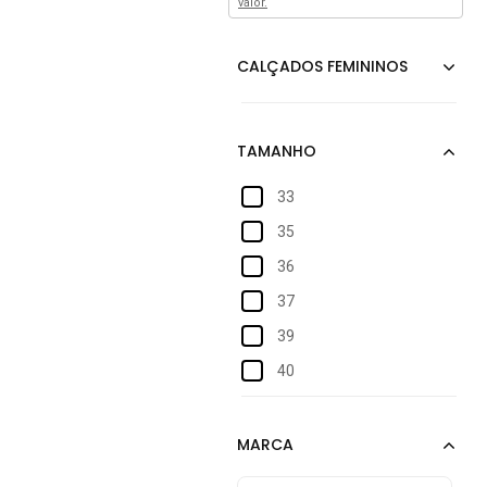
valor.
33
35
36
37
39
40
41
42
43