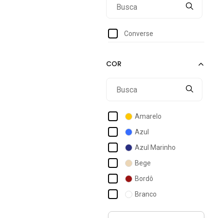
44
Converse
Amarelo
Azul
Azul Marinho
Bege
Bordô
Branco
Caramelo