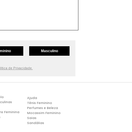
minino
Masculino
lítica de Privacidade.
lo
Ajuda
culinas
Tênis Feminino
Perfumes e Beleza
ns Feminina
Mocassim Feminino
s
Saias
Sandálias