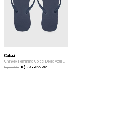
Colcci
Chinelo Feminino Colcci Dedo Azul Marinho
R$ 79,99
R$ 38,99
no Pix