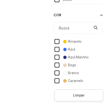
Amarelo
Azul
Azul Marinho
Bege
Branco
Caramelo
Cinza
Dourado
Laranja