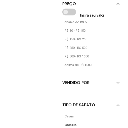
Marrom
Nude
Off-white
abaixo de R$ 50
Prata
R$ 50 - R$ 150
Preto
R$ 150 - R$ 250
Rosa
R$ 250 - R$ 500
R$ 500 - R$ 1000
Verde
acima de R$ 1000
Vermelho
Vinho
Casual
Chinelo