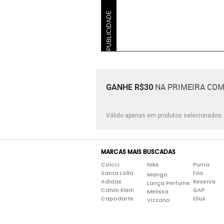
PUBLICIDADE
NA PRIMEIRA COM
GANHE R$30
Válido apenas em produtos selecionados
MARCAS MAIS BUSCADAS
Colcci
Nike
Puma
Santa Lolla
Fila
Mango
Adidas
Reserva
Lança Perfume
Calvin Klein
GAP
Melissa
Capodarte
Ellus
Vizzano