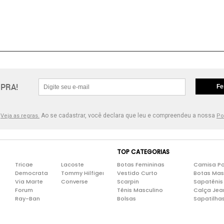
PRA!
Fe
.
Ao se cadastrar, você declara que leu e compreendeu a nossa
Veja as regras.
Po
TOP CATEGORIAS
Tricae
Lacoste
Botas Femininas
Camisa Po
Democrata
Tommy Hilfiger
Vestido Curto
Botas Mas
Via Marte
Converse
Scarpin
Sapatênis
Forum
Tênis Masculino
Calça Jea
Ray-Ban
Bolsas
Sapatilha