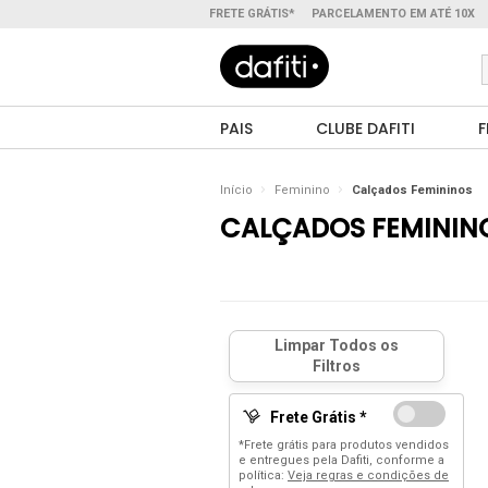
FRETE GRÁTIS*
PARCELAMENTO EM ATÉ 10X
PAIS
CLUBE DAFITI
F
Início
Feminino
Calçados Femininos
CALÇADOS FEMININ
Frete Grátis *
*Frete grátis para produtos vendidos
e entregues pela Dafiti, conforme a
política:
Veja regras e condições de