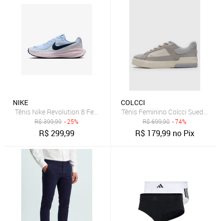
NIKE
COLCCI
Tênis Nike Revolution 8 Feminino
Tênis Feminino Colcci Suede Cin
R$
399,99
- 25%
R$
699,90
- 74%
R$
299,99
R$
179,99
no Pix