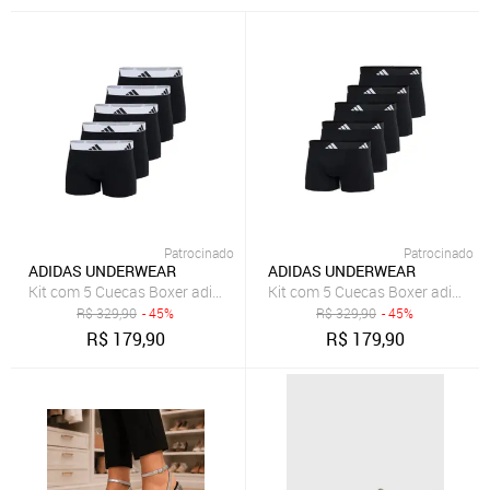
Patrocinado
Patrocinado
ADIDAS UNDERWEAR
ADIDAS UNDERWEAR
Kit com 5 Cuecas Boxer adidas Underwear Preto
Kit com 5 Cuecas Boxer adidas 
R$
329,90
- 45%
R$
329,90
- 45%
R$
179,90
R$
179,90