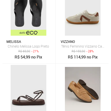
MELISSA
VIZZANO
Chinelo Melissa Logo Preto
Tênis Feminino Vizzano Cano Ba
R$
69,90
- 21%
R$
159,90
- 28%
R$
54,99
no Pix
R$
114,99
no Pix