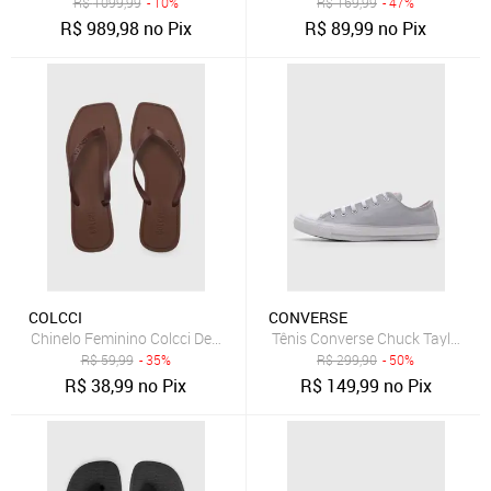
R$
1099,99
- 10%
R$
169,99
- 47%
R$
989,98
no Pix
R$
89,99
no Pix
COLCCI
CONVERSE
Chinelo Feminino Colcci Dedo Quadrado Marrom
Tênis Converse Chuck Taylor All
R$
59,99
- 35%
R$
299,90
- 50%
R$
38,99
no Pix
R$
149,99
no Pix