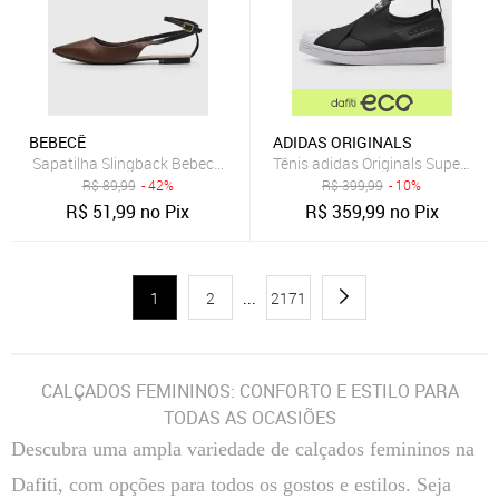
BEBECÊ
ADIDAS ORIGINALS
Sapatilha Slingback Bebecê Lisa Café
Tênis adidas Originals Superstar 
R$
89,99
- 42%
R$
399,99
- 10%
R$
51,99
no Pix
R$
359,99
no Pix
1
2
...
2171
CALÇADOS FEMININOS: CONFORTO E ESTILO PARA
TODAS AS OCASIÕES
Descubra uma ampla variedade de calçados femininos na
Dafiti, com opções para todos os gostos e estilos. Seja