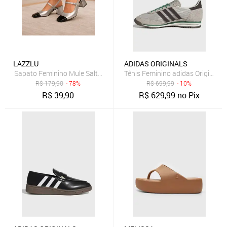
LAZZLU
ADIDAS ORIGINALS
Sapato Feminino Mule Salto Bloco Grosso Bico Quadrado Prata
Tênis Feminino adidas Originals
R$
179,90
- 78%
R$
699,99
- 10%
R$
39,90
R$
629,99
no Pix