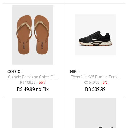
COLCCI
NIKE
Chinelo Feminino Colcci Glitter Dourado Marrom
Tênis Nike V5 Runner Feminino
R$
109,99
- 55%
R$
649,99
- 9%
R$
49,99
no Pix
R$
589,99