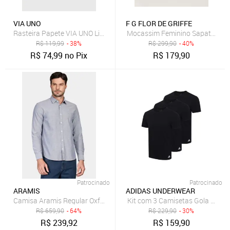
VIA UNO
F G FLOR DE GRIFFE
Rasteira Papete VIA UNO Lisa Café
Mocassim Feminino Sapato Em Co
R$
119,99
- 38%
R$
299,90
- 40%
R$
74,99
no Pix
R$
179,90
Patrocinado
Patrocinado
ARAMIS
ADIDAS UNDERWEAR
Camisa Aramis Regular Oxford Marinho
Kit com 3 Camisetas Gola Carec
R$
659,90
- 64%
R$
229,90
- 30%
R$
239,92
R$
159,90