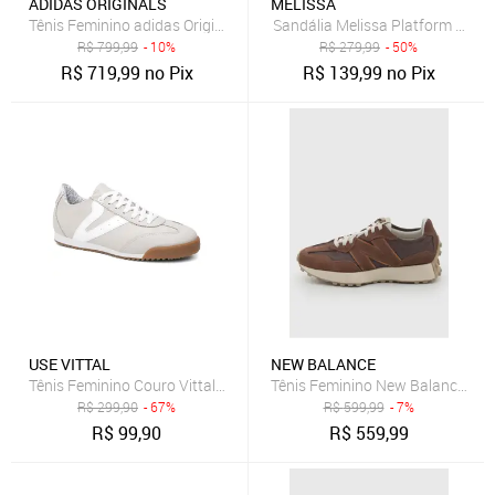
ADIDAS ORIGINALS
MELISSA
Tênis Feminino adidas Originals Handball Spez Loafer Preto
Sandália Melissa Platform Thon
R$
799,99
- 10%
R$
279,99
- 50%
R$
719,99
no Pix
R$
139,99
no Pix
USE VITTAL
NEW BALANCE
Tênis Feminino Couro Vittal Naomi Casual Clássico Retrô Off White
Tênis Feminino New Balance 32
R$
299,90
- 67%
R$
599,99
- 7%
R$
99,90
R$
559,99