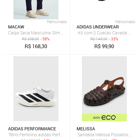
Patrocinado
Patrocinado
MACAW
ADIDAS UNDERWEAR
Kit com 2 Cuecas Cavada Baixa 
R$
398,00
- 58%
R$
149,90
- 33%
R$
168,30
R$
99,90
ADIDAS PERFORMANCE
MELISSA
Tênis Feminino adidas Performance Adizero SL Woven Branco
Sandália Melissa Possession M