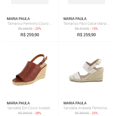
MARIA PAULA
MARIA PAULA
Tamanco Feminino Couro Maria Paula Hotfix Marrom
Tamanco Fácil Calce Maria Paul
R$
345,90
- 25%
R$
319,90
- 19%
R$
259,90
R$
259,90
MARIA PAULA
MARIA PAULA
Sandália Anabela Feminina Em C
Sandália Em Couro Anabela Maria Paula Fechada Largas Cor
R$
399,90
- 38%
R$
399,90
- 33%