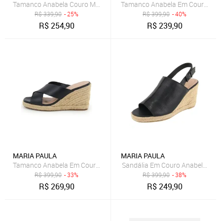
Tamanco Anabela Couro Maria Paula Salto Grosso Marrom
Tamanco Anabela Em Couro Confo
R$
339,90
- 25%
R$
399,90
- 40%
R$
254,90
R$
239,90
MARIA PAULA
MARIA PAULA
Tamanco Anabela Em Couro Conforto Maria Paula Tiras Largas Cor
R$
399,90
- 33%
R$
399,90
- 38%
R$
269,90
R$
249,90