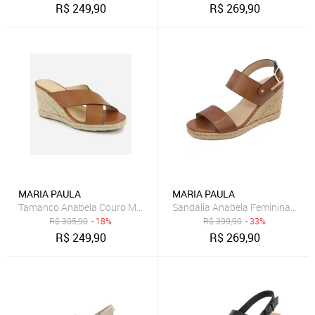
R$
249,90
R$
269,90
MARIA PAULA
MARIA PAULA
Tamanco Anabela Couro Maria Paula Calce Fácil Caramelo
Sandália Anabela Feminina Em C
R$
305,90
- 18%
R$
399,90
- 33%
R$
249,90
R$
269,90