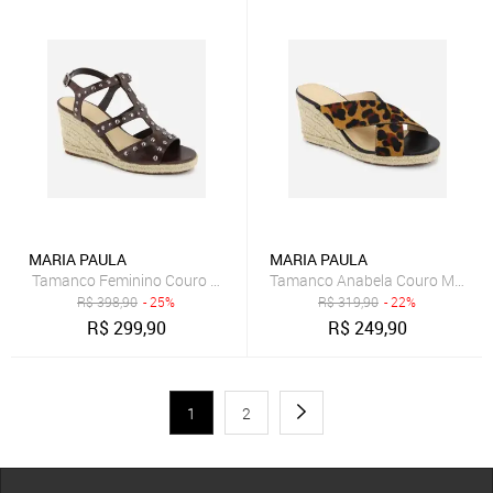
MARIA PAULA
MARIA PAULA
Tamanco Feminino Couro Maria Paula Corda Hotfix Café
Tamanco Anabela Couro Maria Pa
R$
398,90
- 25%
R$
319,90
- 22%
R$
299,90
R$
249,90
1
2