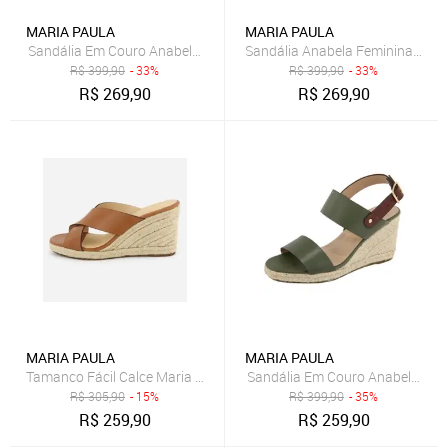
MARIA PAULA
MARIA PAULA
Sandália Em Couro Anabela Maria Paula Fechada Largas Cordas Ru
Sandália Anabela Feminina Em C
R$
399,90
- 33%
R$
399,90
- 33%
R$
269,90
R$
269,90
MARIA PAULA
MARIA PAULA
Tamanco Fácil Calce Maria Paula Couro Anabela Caramelo
Sandália Em Couro Anabela Mari
R$
305,90
- 15%
R$
399,90
- 35%
R$
259,90
R$
259,90