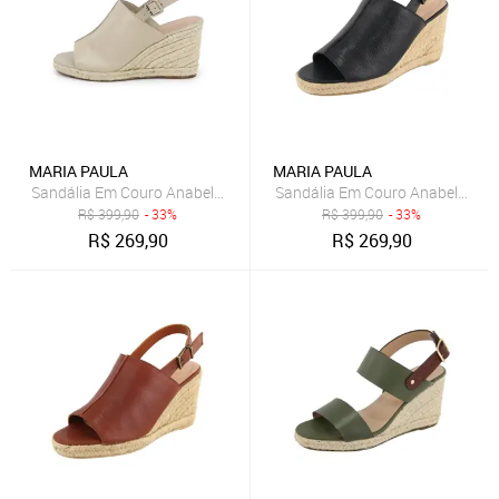
MARIA PAULA
MARIA PAULA
Sandália Em Couro Anabela Maria Paula Fechada Largas Cordas Of
R$
399,90
- 33%
R$
399,90
- 33%
R$
269,90
R$
269,90