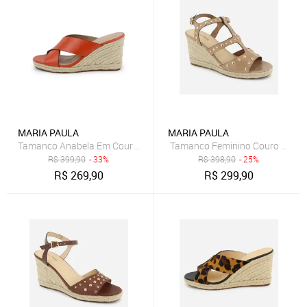
MARIA PAULA
MARIA PAULA
Tamanco Anabela Em Couro Conforto Maria Paula Tiras Largas Cor
Tamanco Feminino Couro Maria 
R$
399,90
- 33%
R$
398,90
- 25%
R$
269,90
R$
299,90