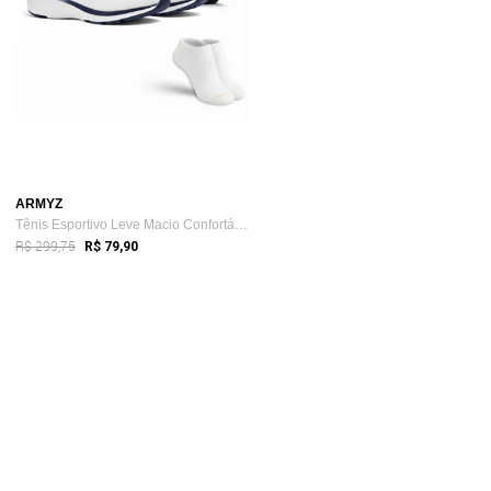
ARMYZ
Tênis Esportivo Leve Macio Confortável D...
R$ 299,75
R$ 79,90