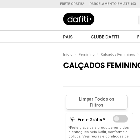
FRETE GRÁTIS*
PARCELAMENTO EM ATÉ 10X
PAIS
CLUBE DAFITI
F
Início
Feminino
Calçados Femininos
CALÇADOS FEMININ
Frete Grátis *
*Frete grátis para produtos vendidos
e entregues pela Dafiti, conforme a
política:
Veja regras e condições de