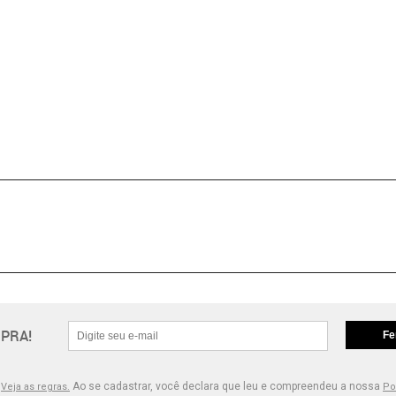
PRA!
Fe
.
Ao se cadastrar, você declara que leu e compreendeu a nossa
Veja as regras.
Po