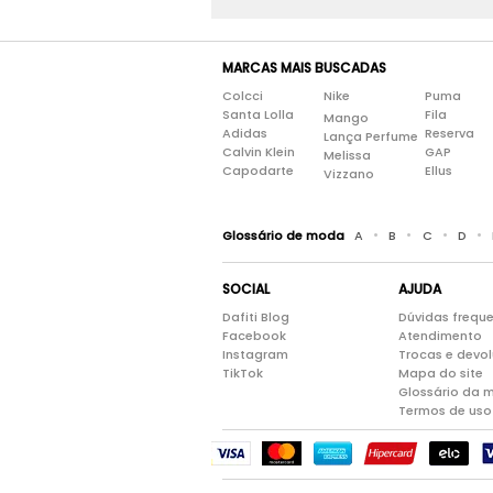
MARCAS MAIS BUSCADAS
Colcci
Nike
Puma
Santa Lolla
Fila
Mango
Adidas
Reserva
Lança Perfume
Calvin Klein
GAP
Melissa
Capodarte
Ellus
Vizzano
•
•
•
•
Glossário de moda
A
B
C
D
SOCIAL
AJUDA
Dafiti Blog
Dúvidas frequ
Facebook
Atendimento
Instagram
Trocas e devo
TikTok
Mapa do site
Glossário da 
Termos de uso