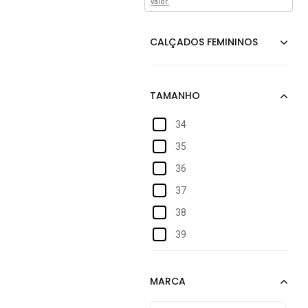
valor.
34
35
36
37
38
39
40
41
42