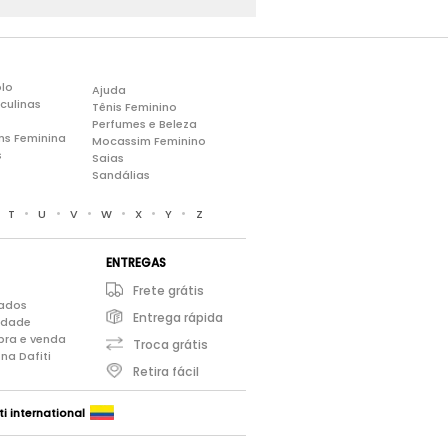
lo
Ajuda
culinas
Tênis Feminino
Perfumes e Beleza
ns Feminina
Mocassim Feminino
s
Saias
Sandálias
•
•
•
•
•
•
•
T
U
V
W
X
Y
Z
ENTREGAS
Frete grátis
iados
Entrega rápida
cidade
pra e venda
Troca grátis
na Dafiti
Retira fácil
ti international