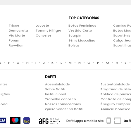
TOP CATEGORIAS
Tricae
Lacoste
Botas Femininas
Camisa Po
Democrata
Tommy Hilfiger
Vestido Curto
Botas Mas
Via Marte
Converse
Scarpin
Sapatênis
Forum
Tênis Masculino
Calça Jea
Ray-Ban
Bolsas
Sapatilha
•
•
•
•
•
•
•
•
•
•
•
•
•
•
E
F
G
H
I
J
K
L
M
N
O
P
Q
R
S
DAFITI
entes
Acessibilidade
Sustentabilidade
Sobre Dafiti
Programa de afil
luções
Institucional
Política de priva
Trabalhe conosco
Contrato de com
moda
Nossos fornecedores
É seguro comprar 
Quero vender na Dafiti
Anuncie Conosco
Dafi
Dafiti apps e mobile site