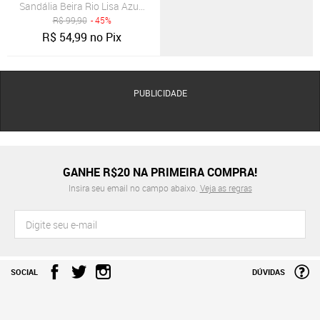
Sandália Beira Rio Lisa Azul-Marinho
R$
99,90
- 45%
R$
54,99
no Pix
PUBLICIDADE
GANHE R$20 NA PRIMEIRA COMPRA!
Insira seu email no campo abaixo.
Veja as regras
SOCIAL
DÚVIDAS