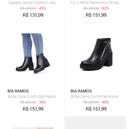
Sapato Social Comfort Masculino Classico Preto
Kit 2 Tênis Femininos Ortopédico
R$
239,90
- 45%
R$
399,90
- 62%
R$
131,09
R$
151,99
BIA RAMOS
BIA RAMOS
Bota Cano Curto Bia Ramos Salto Bloco Tratorado com Zíper Preta
Bota Cano Curto Feminina Salto
R$
229,90
- 34%
R$
299,90
- 49%
R$
151,99
R$
151,99