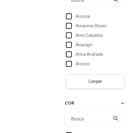
Accona
Amarena Shoes
Amo Calçados
Anacapri
Anna Andrade
Arezzo
Arietto
Armyz
Bebecê
Beira Rio
Bella Nina
Bia Ramos
Bkarellus