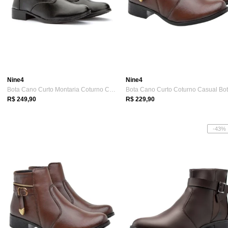
Nine4
Nine4
Bota Cano Curto Montaria Coturno Casual ...
R$ 249,90
R$ 229,90
-43%