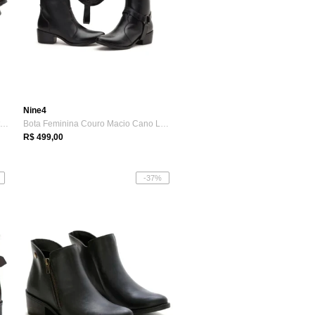
Nine4
Bota Cano Curto Coturno Casual Botinha C...
Bota Feminina Couro Macio Cano Longo e ...
R$ 499,00
-37%