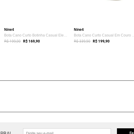
Nine4
Nine4
Bota Cano Curto Botinha Casual Elegante ...
Bota Cano Curto Casual 
R$ 199,00
R$ 339,90
R$ 169,90
R$ 199,90
PRA!
Fe