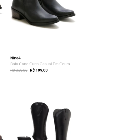
Nine4
Cano Curto Básica Nine4 Casual Cotu...
Bota Cano Curto Casual Em Couro Macio Es...
R$ 339,90
R$ 199,00