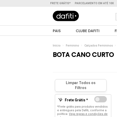
FRETE GRÁTIS*
PARCELAMENTO EM ATÉ 10X
PAIS
CLUBE DAFITI
F
Início
Feminino
Calçados Femininos
BOTA CANO CURTO
Frete Grátis *
*Frete grátis para produtos vendidos
e entregues pela Dafiti, conforme a
política:
Veja regras e condições de