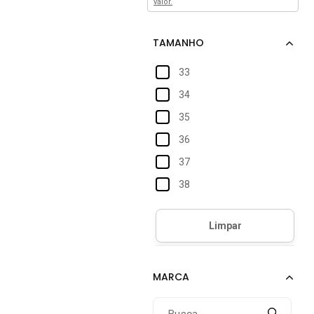
valor.
33
34
35
36
37
38
39
40