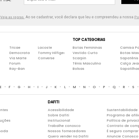
.
Ao se cadastrar, você declara que leu e compreendeu a nossa
Veja as regras.
Po
TOP CATEGORIAS
Tricae
Lacoste
Botas Femininas
Camisa Po
Democrata
Tommy Hilfiger
Vestido Curto
Botas Mas
Via Marte
Converse
Scarpin
Sapatênis
Forum
Tênis Masculino
Calça Jea
Ray-Ban
Bolsas
Sapatilha
•
•
•
•
•
•
•
•
•
•
•
•
•
•
E
F
G
H
I
J
K
L
M
N
O
P
Q
R
S
DAFITI
entes
Acessibilidade
Sustentabilidade
Sobre Dafiti
Programa de afil
luções
Institucional
Política de priva
Trabalhe conosco
Contrato de com
moda
Nossos fornecedores
É seguro comprar 
Quero vender na Dafiti
Anuncie Conosco