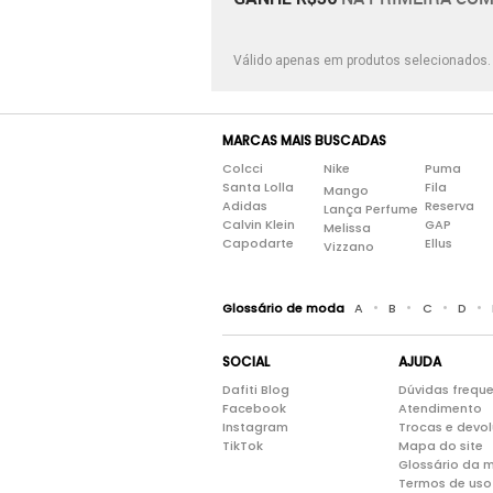
Válido apenas em produtos selecionados
MARCAS MAIS BUSCADAS
Colcci
Nike
Puma
Santa Lolla
Fila
Mango
Adidas
Reserva
Lança Perfume
Calvin Klein
GAP
Melissa
Capodarte
Ellus
Vizzano
•
•
•
•
Glossário de moda
A
B
C
D
SOCIAL
AJUDA
Dafiti Blog
Dúvidas frequ
Facebook
Atendimento
Instagram
Trocas e devo
TikTok
Mapa do site
Glossário da 
Termos de uso