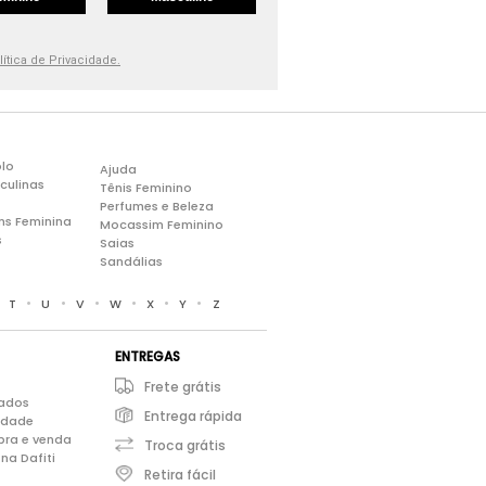
lítica de Privacidade.
lo
Ajuda
culinas
Tênis Feminino
Perfumes e Beleza
ns Feminina
Mocassim Feminino
s
Saias
Sandálias
•
•
•
•
•
•
•
T
U
V
W
X
Y
Z
ENTREGAS
Frete grátis
iados
Entrega rápida
cidade
pra e venda
Troca grátis
na Dafiti
Retira fácil