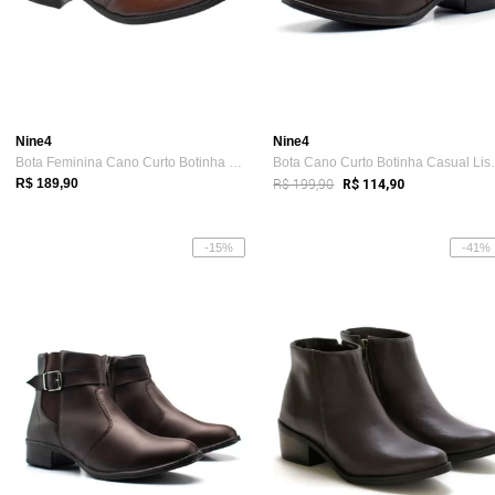
Nine4
Nine4
Bota Feminina Cano Curto Botinha Coturno...
Bota Cano Cur
R$ 199,90
R$ 189,90
R$ 114,90
-15%
-41%