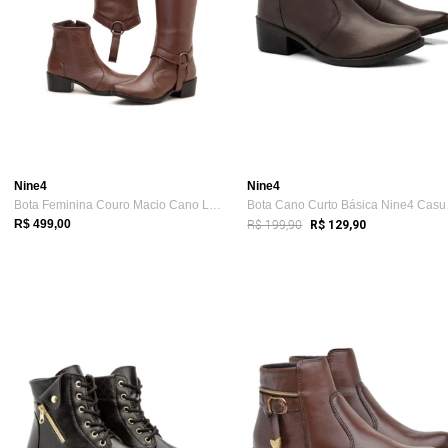
Nine4
Nine4
Bota Feminina Couro Macio Cano Longo e ...
Bota 
R$ 199,90
R$ 499,00
R$ 129,90