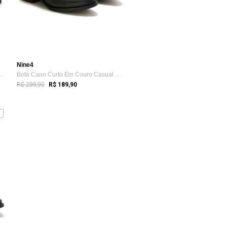
Nine4
to Botinha Casual Lisa Deta...
Bota Cano Curto Em Couro Casual Nine4 Di...
R$ 299,90
R$ 189,90