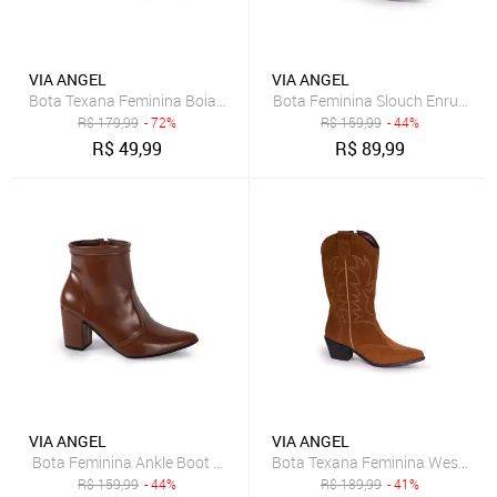
VIA ANGEL
VIA ANGEL
Bota Texana Feminina Boiadeira Country Fivela Bico Fino Cano Curto
R$
179,99
- 72%
R$
159,99
- 44%
R$
49,99
R$
89,99
VIA ANGEL
VIA ANGEL
Bota Feminina Ankle Boot Salto Grosso Cano Curto Bico Fino Confo
R$
159,99
- 44%
R$
189,99
- 41%