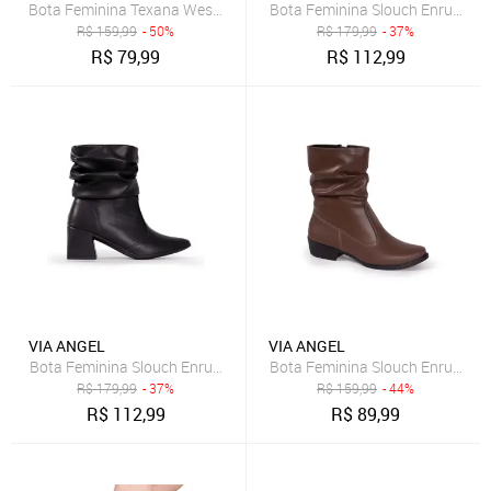
Bota Feminina Texana Western Country Cano Curto Bico Fino Boiade
Bota Feminina Slouch Enrugada 
R$
159,99
- 50%
R$
179,99
- 37%
R$
79,99
R$
112,99
VIA ANGEL
VIA ANGEL
Bota Feminina Slouch Enrugada Salto Alto Grosso Bico Fino Cano C
R$
179,99
- 37%
R$
159,99
- 44%
R$
112,99
R$
89,99