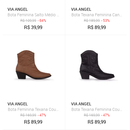
VIA ANGEL
VIA ANGEL
R$
109,99
- 64%
R$
189,99
- 53%
R$
39,99
R$
89,99
VIA ANGEL
VIA ANGEL
Bota Feminina Texana Country Bordada Salto Grosso Via Angel Ca
Bota Texana Feminina Country B
R$
169,99
- 47%
R$
169,99
- 47%
R$
89,99
R$
89,99