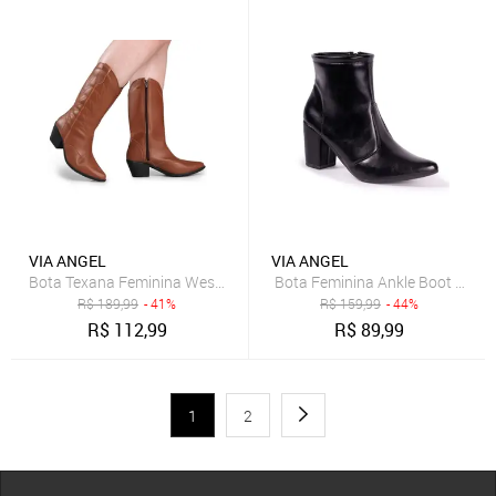
VIA ANGEL
VIA ANGEL
Bota Feminina Ankle Boot Salto 
R$
189,99
- 41%
R$
159,99
- 44%
R$
112,99
R$
89,99
1
2