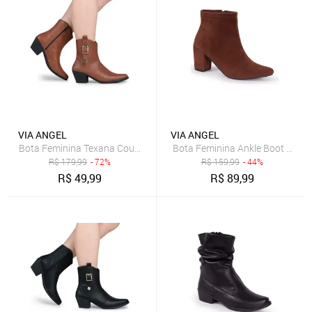
VIA ANGEL
VIA ANGEL
Bota Feminina Texana Country Bico Fino Cano Baixo Boiadeira Conf
Bota Feminina Ankle Boot Salto 
R$
179,99
- 72%
R$
159,99
- 44%
R$
49,99
R$
89,99