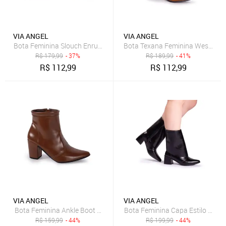
VIA ANGEL
VIA ANGEL
Bota Feminina Slouch Enrugada Salto Quadrado Bico Fino Cano Cu
R$
179,99
- 37%
R$
189,99
- 41%
R$
112,99
R$
112,99
VIA ANGEL
VIA ANGEL
Bota Feminina Ankle Boot Salto Grosso Cano Curto Bico Fino Confo
R$
159,99
- 44%
R$
199,99
- 44%