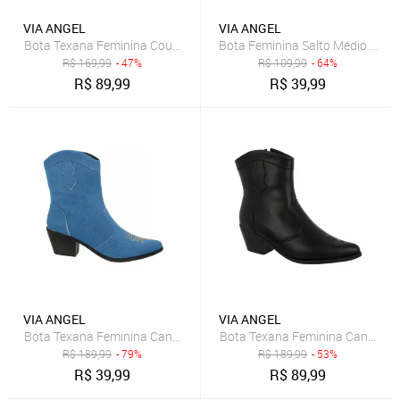
VIA ANGEL
VIA ANGEL
Bota Texana Feminina Country Bordada Bico Fino Via Angel Preto 
R$
169,99
- 47%
R$
109,99
- 64%
R$
89,99
R$
39,99
VIA ANGEL
VIA ANGEL
R$
189,99
- 79%
R$
189,99
- 53%
R$
39,99
R$
89,99