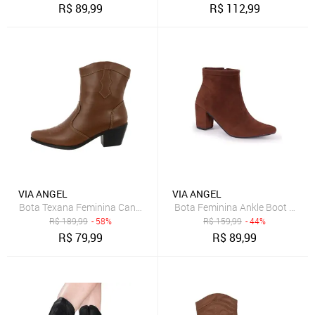
R$
89,99
R$
112,99
VIA ANGEL
VIA ANGEL
Bota Feminina Ankle Boot Salto 
R$
189,99
- 58%
R$
159,99
- 44%
R$
79,99
R$
89,99