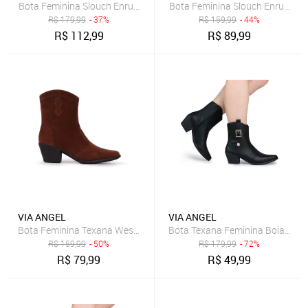
Bota Feminina Slouch Enrugada Salto Alto Grosso Bico Fino Cano C
R$
179,99
- 37%
R$
159,99
- 44%
R$
112,99
R$
89,99
VIA ANGEL
VIA ANGEL
Bota Feminina Texana Western Country Cano Curto Bico Fino Boiade
Bota Texana Feminina Boiadeira 
R$
159,99
- 50%
R$
179,99
- 72%
R$
79,99
R$
49,99