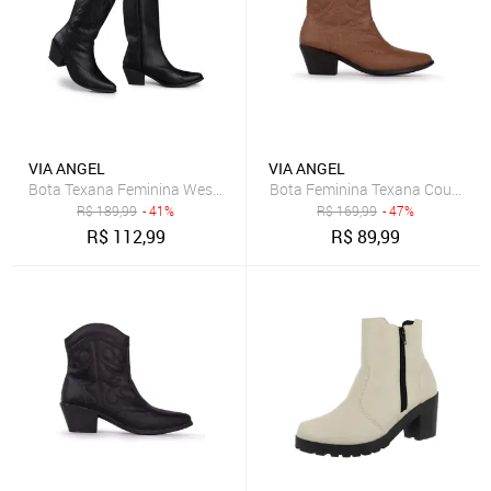
VIA ANGEL
VIA ANGEL
Bota Feminina Texana Country B
R$
189,99
- 41%
R$
169,99
- 47%
R$
112,99
R$
89,99