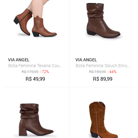
VIA ANGEL
VIA ANGEL
Bota Feminina Texana Country Bico Fino Cano Baixo Boiadeira Conf
R$
179,99
- 72%
R$
159,99
- 44%
R$
49,99
R$
89,99