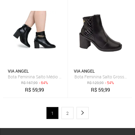
VIA ANGEL
VIA ANGEL
Bota Feminina Salto Médio Grosso Cano Baixo Ankle Boot Corrente 
R$
167,99
- 64%
R$
129,99
- 54%
R$
59,99
R$
59,99
1
2