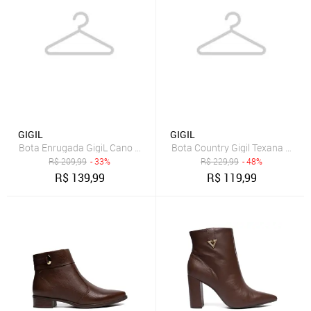
GIGIL
GIGIL
Bota Enrugada GigiL Cano Longo Slouch Bico Fino Terra
Bota Country Gigil Texana Bord
R$
209,99
- 33%
R$
229,99
- 48%
R$
139,99
R$
119,99