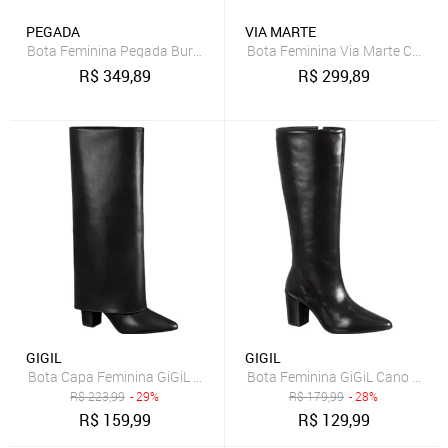
PEGADA
VIA MARTE
Bota Feminina Pegada Burnished Couro Salto Bloco Preto
Bota Feminina Via Marte Cano 
R$
349,89
R$
299,89
GIGIL
GIGIL
Bota Capa Feminina GiGiL Cano Longo Salto Alto Bloco Bico Fino El
Bota Feminina GiGiL Cano Longo 
R$
223,99
- 29%
R$
179,99
- 28%
R$
159,99
R$
129,99