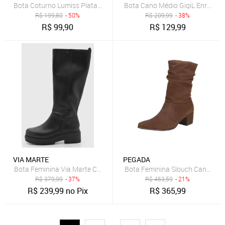
Bota Coturno Lumiss Plataforma Tratorado Verniz Preto CORE
Bota Cano Médio GigiL Enrrugad
R$
199,80
- 50%
R$
209,99
- 38%
R$
99,90
R$
129,99
VIA MARTE
PEGADA
Bota Feminina Via Marte Cano Médio Preta
Bota Feminina Slouch Cano Mé
R$
379,99
- 37%
R$
463,59
- 21%
R$
239,99
no Pix
R$
365,99