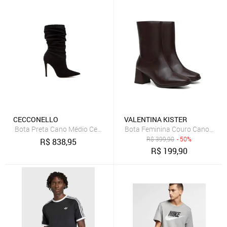
CECCONELLO
VALENTINA KISTER
Bota Preta Cano Médio Cecconello 1870010-5
Bota Feminina Couro Cano Médi
R$
399,90
- 50%
R$
838,95
R$
199,90