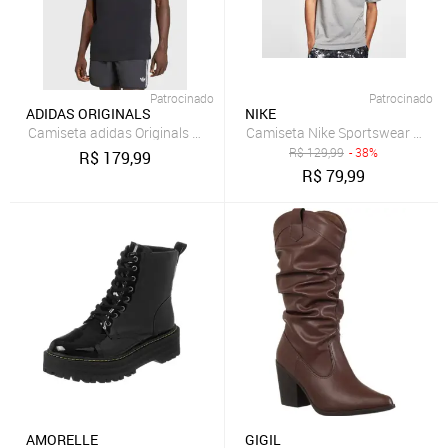
Patrocinado
Patrocinado
ADIDAS ORIGINALS
NIKE
Camiseta adidas Originals 3 Stripes Preta
Camiseta Nike Sportswear Tee I
R$
129,99
- 38%
R$
179,99
R$
79,99
AMORELLE
GIGIL