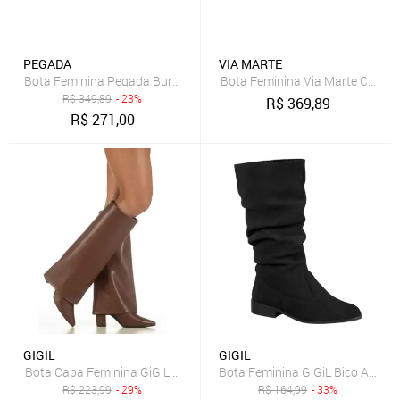
PEGADA
VIA MARTE
Bota Feminina Pegada Burnished Couro Salto Bloco Marrom
Bota Feminina Via Marte Cano 
R$
349,89
- 23%
R$
369,89
R$
271,00
GIGIL
GIGIL
Bota Capa Feminina GiGiL Cano Longo Salto Alto Bloco Bico Fino El
R$
223,99
- 29%
R$
164,99
- 33%