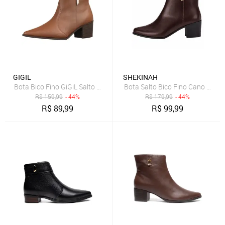
GIGIL
SHEKINAH
Bota Bico Fino GiGiL Salto Médio Detalhe Lateral Caramelo
Bota Salto Bico Fino Cano Médi
R$
159,99
- 44%
R$
179,99
- 44%
R$
89,99
R$
99,99