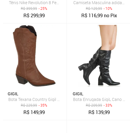
Tênis Nike Revolution 8 Feminino
Camiseta Masculina adidas Origin
R$
399,99
- 25%
R$
129,99
- 10%
R$
299,99
R$
116,99
no Pix
GIGIL
GIGIL
Bota Texana Country Gigil Western Cano Médio Bordada Caramelo
Bota Enrugada GigiL Cano Longo
R$
229,99
- 35%
R$
209,99
- 33%
R$
149,99
R$
139,99