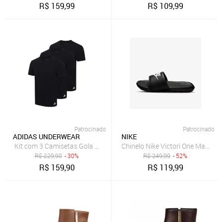
R$
159,99
R$
109,99
Patrocinado
Patrocinado
ADIDAS UNDERWEAR
NIKE
Kit com 3 Camisetas Gola Careca adidas Underwear Preto
Chinelo Nike Victori One Masculi
R$
229,90
- 30%
R$
249,99
- 52%
R$
159,90
R$
119,99