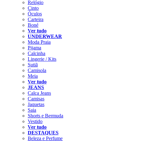
Relógio
Cinto
Óculos
Carteira
Boné
Ver tudo
UNDERWEAR
Moda Praia
Pijama
Calcinha
Lingerie / Kits
Sutiã
Camisola
Meia
Ver tudo
JEANS
Calça Jeans
Camisas
Jaquetas
Saia
Shorts e Bermuda
Vestido
Ver tudo
DESTAQUES
Beleza e Perfume