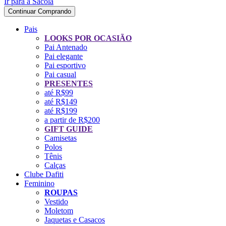
Ir para a Sacola
Continuar Comprando
Pais
LOOKS POR OCASIÃO
Pai Antenado
Pai elegante
Pai esportivo
Pai casual
PRESENTES
até R$99
até R$149
até R$199
a partir de R$200
GIFT GUIDE
Camisetas
Polos
Tênis
Calças
Clube Dafiti
Feminino
ROUPAS
Vestido
Moletom
Jaquetas e Casacos