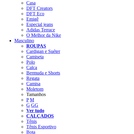
Casa
DFT Creators
DFT Eco
Emigê
Especial jeans
Adidas Terrace
O Melhor da Nike
Masculino
ROUPAS
Cardigan e Suéter
Camiseta
Polo
Calça
Bermuda e Shorts
Regata
Camisa
Moletom
Tamanhos
P
M
G
GG
Ver tudo
CALÇADOS
Tênis
Tênis Esportivo
Bota