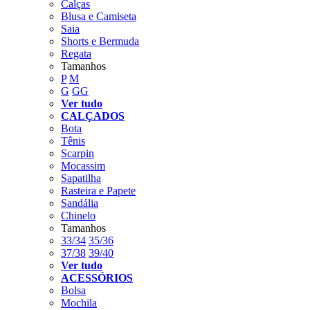
Calças
Blusa e Camiseta
Saia
Shorts e Bermuda
Regata
Tamanhos
P
M
G
GG
Ver tudo
CALÇADOS
Bota
Tênis
Scarpin
Mocassim
Sapatilha
Rasteira e Papete
Sandália
Chinelo
Tamanhos
33/34
35/36
37/38
39/40
Ver tudo
ACESSÓRIOS
Bolsa
Mochila