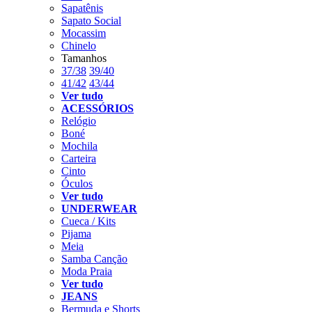
Sapatênis
Sapato Social
Mocassim
Chinelo
Tamanhos
37/38
39/40
41/42
43/44
Ver tudo
ACESSÓRIOS
Relógio
Boné
Mochila
Carteira
Cinto
Óculos
Ver tudo
UNDERWEAR
Cueca / Kits
Pijama
Meia
Samba Canção
Moda Praia
Ver tudo
JEANS
Bermuda e Shorts