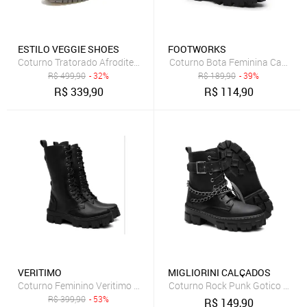
ESTILO VEGGIE SHOES
FOOTWORKS
Coturno Tratorado Afrodite Estilo Veggie Preto
Coturno Bota Feminina Cano Med
R$
499,90
- 32%
R$
189,90
- 39%
R$
339,90
R$
114,90
VERITIMO
MIGLIORINI CALÇADOS
Coturno Feminino Veritimo Tratorado Bota Cano Médio Casual Amar
Coturno Rock Punk Gotico Estilo 
R$
399,90
- 53%
R$
149,90