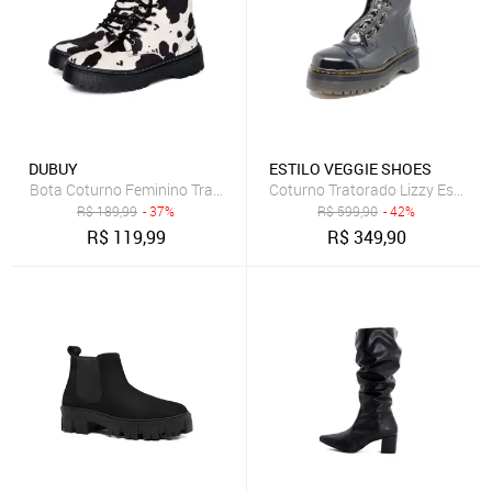
DUBUY
ESTILO VEGGIE SHOES
Bota Coturno Feminino Tratorada Animal Print DUBUY 1105FG Pret
Coturno Tratorado Lizzy Estilo V
R$
189,99
- 37%
R$
599,90
- 42%
R$
119,99
R$
349,90