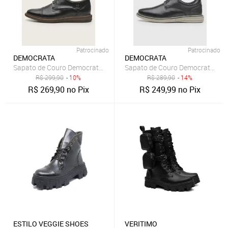
Patrocinado
Patrocinado
DEMOCRATA
DEMOCRATA
Sapato de Couro Democrata Liso Preto
Sapato de Couro Democrata Oxf
R$
299,90
- 10%
R$
289,90
- 14%
R$
269,90
no Pix
R$
249,99
no Pix
ESTILO VEGGIE SHOES
VERITIMO