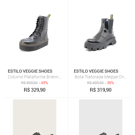
ESTILO VEGGIE SHOES
ESTILO VEGGIE SHOES
Coturno Plataforma Brienne Estilo Veggie Preto
Bota Tratorada Meggie Chelsea E
R$
599,90
- 45%
R$
499,90
- 36%
R$
329,90
R$
319,90