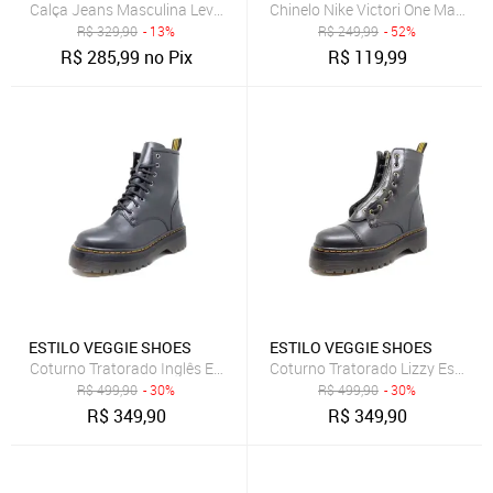
Calça Jeans Masculina Levis 511 Slim Preta
Chinelo Nike Victori One Masculi
R$
329,90
- 13%
R$
249,99
- 52%
R$
285,99
no Pix
R$
119,99
ESTILO VEGGIE SHOES
ESTILO VEGGIE SHOES
Coturno Tratorado Inglês Estilo Veggie Preto Grafite
Coturno Tratorado Lizzy Estilo V
R$
499,90
- 30%
R$
499,90
- 30%
R$
349,90
R$
349,90