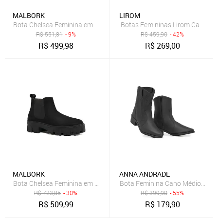
MALBORK
LIROM
Bota Chelsea Feminina em Couro Preto e Sola Tratorada 24788FNP
Botas Femininas Lirom Cano E
R$
551,81
- 9%
R$
459,90
- 42%
R$
499,98
R$
269,00
MALBORK
ANNA ANDRADE
Bota Chelsea Feminina em Couro Preto e Sola Tratorada 24788FNP
Bota Feminina Cano Médio Anna 
R$
723,85
- 30%
R$
399,90
- 55%
R$
509,99
R$
179,90