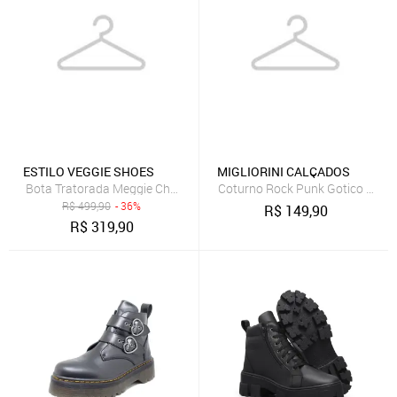
ESTILO VEGGIE SHOES
MIGLIORINI CALÇADOS
Bota Tratorada Meggie Chelsea Estilo Veggie Preto
Coturno Rock Punk Gotico Estilo 
R$
499,90
- 36%
R$
149,90
R$
319,90