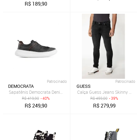
R$
189,90
Patrocinado
Patrocinado
DEMOCRATA
GUESS
Sapatênis Democrata Denim Joe Ultra Light Masculino Preto
Calça Guess Jeans Skinny Preto
R$
419,90
- 40%
R$
459,00
- 39%
R$
249,90
R$
279,99