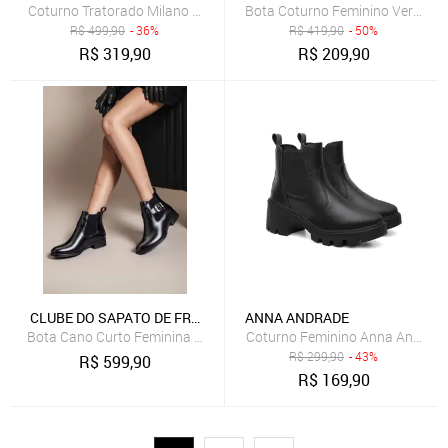
Coturno Tratorado Milano Estilo Veggie Preto
Bota Coturno Feminino Veritimo 
R$
499,90
- 36%
R$
419,90
- 50%
R$
319,90
R$
209,90
CLUBE DO SAPATO DE FRANCA
ANNA ANDRADE
Bota Cano Curto Feminina Clube do Sapato de Franca Peccato DFT
Coturno Feminino Anna Andrade 
R$
299,90
- 43%
R$
599,90
R$
169,90