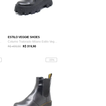
ESTILO VEGGIE SHOES
ienne Estilo Veggie Preto
Coturno Tratorado Milano Estilo Veggie Preto
R$ 499,90
R$ 319,90
-15%