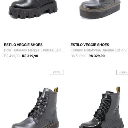
ESTILO VEGGIE SHOES
ESTILO VEGGIE SHOES
Bota Tratorada Meggie Chelsea Estilo Veggie Preto
Coturno Plataforma Br
R$ 499,90
R$ 599,90
R$ 319,90
R$ 329,90
-34%
-36%