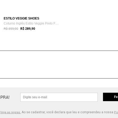
ESTILO VEGGIE SHOES
Coturno Inglês Estilo Veggie Preto Fosco Baixa
R$ 399,90
R$ 289,90
PRA!
Fe
.
Ao se cadastrar, você declara que leu e compreendeu a nossa
Veja as regras.
Po