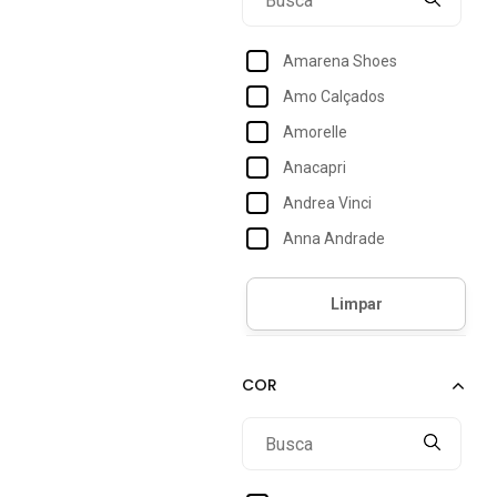
44
Amarena Shoes
Amo Calçados
Amorelle
Anacapri
Andrea Vinci
Anna Andrade
Arezzo
Arietto
Bebecê
Bia Ramos
Bottero
Br Sports
Campero