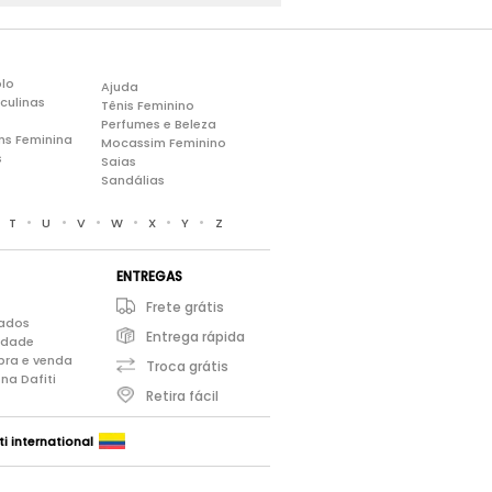
lo
Ajuda
culinas
Tênis Feminino
Perfumes e Beleza
ns Feminina
Mocassim Feminino
s
Saias
Sandálias
•
•
•
•
•
•
•
T
U
V
W
X
Y
Z
ENTREGAS
Frete grátis
iados
Entrega rápida
cidade
pra e venda
Troca grátis
na Dafiti
Retira fácil
ti international