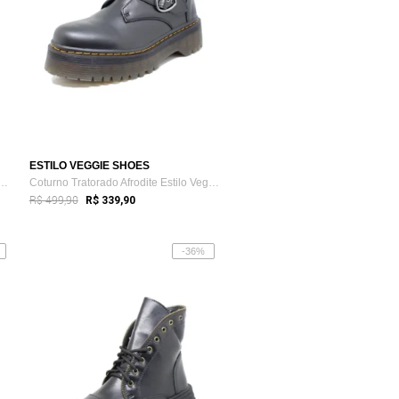
ESTILO VEGGIE SHOES
ratorado Lizzy Estilo Veggie Preto
Coturno Tratorado Afrodite Estilo Veggie Preto
R$ 499,90
R$ 339,90
-36%