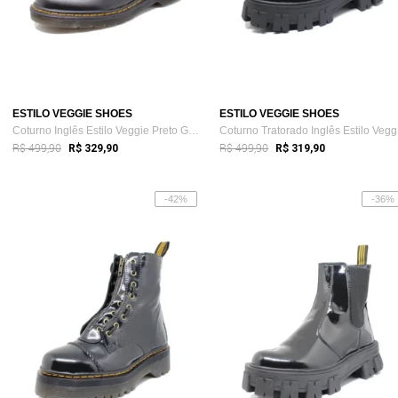
ESTILO VEGGIE SHOES
ESTILO VEGGIE SHOES
Coturno Inglês Estilo Veggie Preto Grafi...
Co
R$ 499,90
R$ 499,90
R$ 329,90
R$ 319,90
-42%
-36%