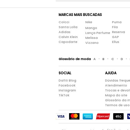
MARCAS MAIS BUSCADAS
Colcci
Nike
Puma
Santa Lolla
Fila
Mango
Adidas
Reserva
Lança Perfume
Calvin Klein
GAP
Melissa
Capodarte
Ellus
Vizzano
•
•
•
•
Glossário de moda
A
B
C
D
SOCIAL
AJUDA
Dafiti Blog
Dúvidas frequ
Facebook
Atendimento
Instagram
Trocas e devo
TikTok
Mapa do site
Glossário da 
Termos de uso