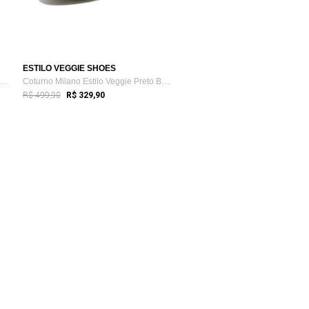
ESTILO VEGGIE SHOES
ta Tratorada Meggie Chelsea Estilo Veg...
Coturno Milano Estilo Veggie Preto Baixa
R$ 499,90
R$ 329,90