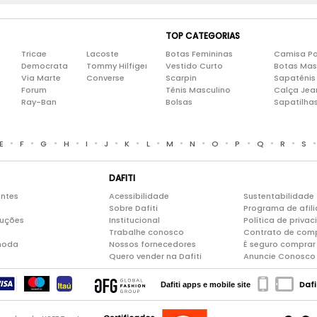
TOP CATEGORIAS
Tricae
Lacoste
Botas Femininas
Camisa Po
Democrata
Tommy Hilfiger
Vestido Curto
Botas Mas
Via Marte
Converse
Scarpin
Sapatênis
Forum
Tênis Masculino
Calça Jea
Ray-Ban
Bolsas
Sapatilha
•
•
•
•
•
•
•
•
•
•
•
•
•
•
E
F
G
H
I
J
K
L
M
N
O
P
Q
R
S
DAFITI
entes
Acessibilidade
Sustentabilidade
Sobre Dafiti
Programa de afil
luções
Institucional
Política de priva
Trabalhe conosco
Contrato de com
moda
Nossos fornecedores
É seguro comprar 
Quero vender na Dafiti
Anuncie Conosco
Dafi
Dafiti apps e mobile site