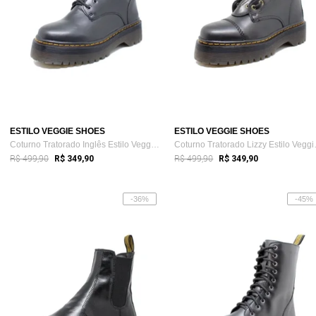
ESTILO VEGGIE SHOES
ESTILO VEGGIE SHOES
Coturno Tratorado Inglês Estilo Veggie P...
Coturno T
R$ 499,90
R$ 499,90
R$ 349,90
R$ 349,90
-36%
-45%