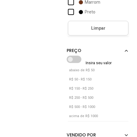
Marrom
Campesi
Preto
Capodarte
Cecconello
Cia Dos Passos
Clube Do Sapato De Franca
Comfortflex
Dakota
abaixo de R$ 50
R$ 50 - R$ 150
R$ 150 - R$ 250
R$ 250 - R$ 500
R$ 500 - R$ 1000
acima de R$ 1000