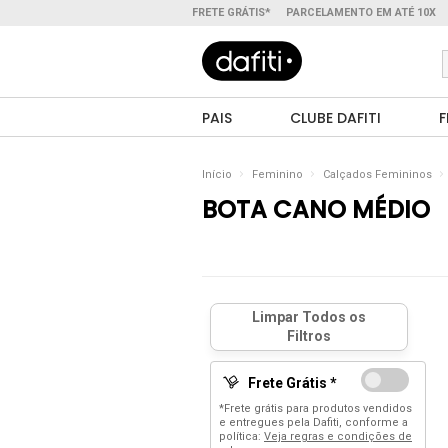
FRETE GRÁTIS*
PARCELAMENTO EM ATÉ 10X
PAIS
CLUBE DAFITI
F
Início
Feminino
Calçados Femininos
BOTA CANO MÉDIO
Frete Grátis *
*Frete grátis para produtos vendidos
e entregues pela Dafiti, conforme a
política:
Veja regras e condições de