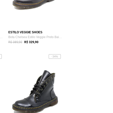
ESTILO VEGGIE SHOES
turno Tratorado Inglês Estilo Veggie V...
Bota Chelsea Estilo Veggie Preto Baixa
R$ 389,90
R$ 329,90
-34%