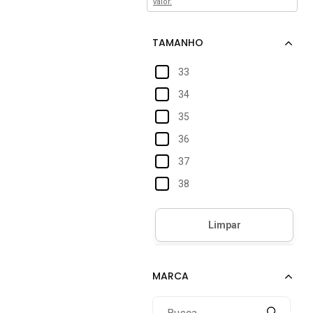
valor.
33
34
35
36
37
38
39
40
41
42
43