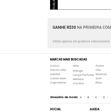
NA PRIMEIRA COM
GANHE R$30
Válido apenas em produtos selecionados
MARCAS MAIS BUSCADAS
Colcci
Nike
Puma
Santa Lolla
Fila
Mango
Adidas
Reserva
Lança Perfume
Calvin Klein
GAP
Melissa
Capodarte
Ellus
Vizzano
•
•
•
•
Glossário de moda
A
B
C
D
SOCIAL
AJUDA