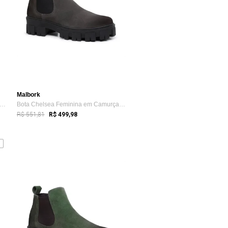
Malbork
ta Chelsea Feminina em Couro Preto e ...
Bota Chelsea Feminina em Camurça Cinza c...
R$ 551,81
R$ 499,98