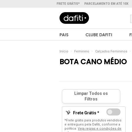
FRETE GRÁTIS*
PARCELAMENTO EM ATÉ 10X
PAIS
CLUBE DAFITI
F
Início
Feminino
Calçados Femininos
BOTA CANO MÉDIO
Frete Grátis *
*Frete grátis para produtos vendidos
e entregues pela Dafiti, conforme a
política:
Veja regras e condições de