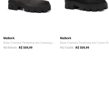
Malbork
Malbork
Bota Chelsea Feminina em Camurça Cinza c...
Bo
R$ 599,99
R$ 723,85
R$ 509,99
R$ 509,99