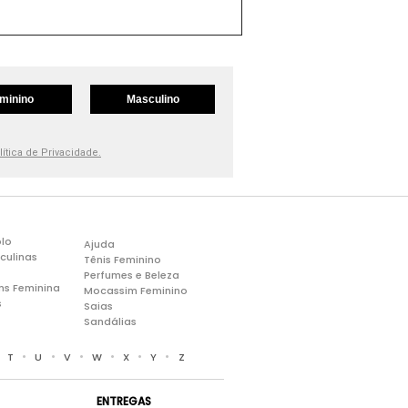
minino
Masculino
lítica de Privacidade.
lo
Ajuda
culinas
Tênis Feminino
Perfumes e Beleza
ns Feminina
Mocassim Feminino
s
Saias
Sandálias
•
•
•
•
•
•
•
T
U
V
W
X
Y
Z
ENTREGAS