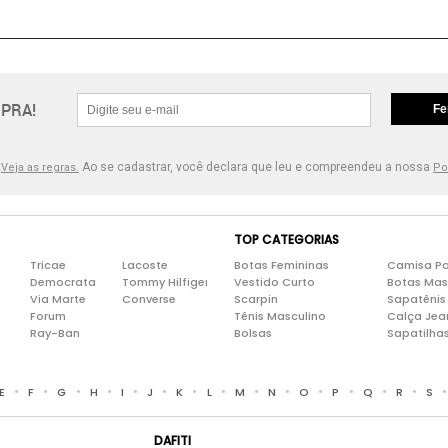
PRA!
Fe
.
Ao se cadastrar, você declara que leu e compreendeu a nossa
Veja as regras.
Po
TOP CATEGORIAS
Tricae
Lacoste
Botas Femininas
Camisa Po
Democrata
Tommy Hilfiger
Vestido Curto
Botas Mas
Via Marte
Converse
Scarpin
Sapatênis
Forum
Tênis Masculino
Calça Jea
Ray-Ban
Bolsas
Sapatilha
•
•
•
•
•
•
•
•
•
•
•
•
•
•
E
F
G
H
I
J
K
L
M
N
O
P
Q
R
S
DAFITI