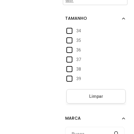
valor.
34
35
36
37
38
39
40
41
42
43
44