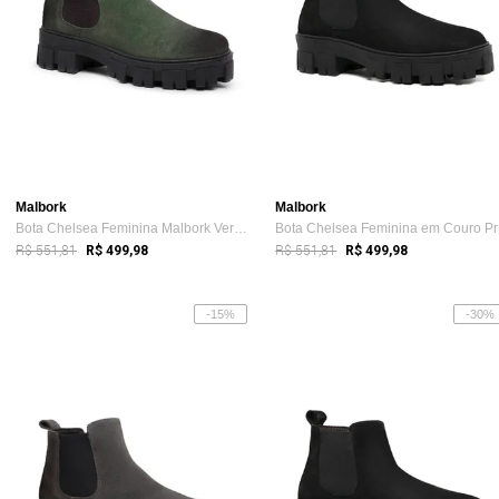
Malbork
Malbork
Bota Chelsea Feminina Malbork Verde com ...
Bo
R$ 551,81
R$ 551,81
R$ 499,98
R$ 499,98
-15%
-30%