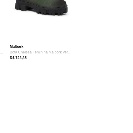
Malbork
ta Chelsea Feminina em Couro Preto e S...
Bota Chelsea Feminina Malbork Verde com ...
R$ 723,85