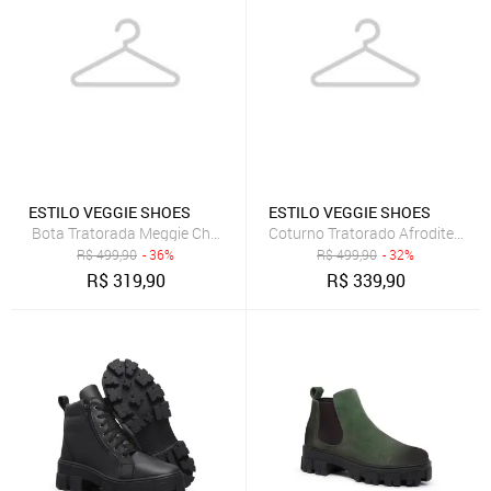
ESTILO VEGGIE SHOES
ESTILO VEGGIE SHOES
Bota Tratorada Meggie Chelsea Estilo Veggie Preto
Coturno Tratorado Afrodite Estil
R$
499,90
- 36%
R$
499,90
- 32%
R$
319,90
R$
339,90