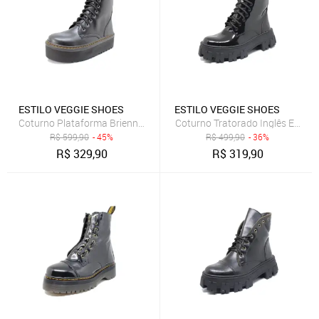
ESTILO VEGGIE SHOES
ESTILO VEGGIE SHOES
Coturno Plataforma Brienne Estilo Veggie Preto
Coturno Tratorado Inglês Estilo 
R$
599,90
- 45%
R$
499,90
- 36%
R$
329,90
R$
319,90