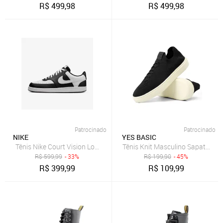
R$
499,98
R$
499,98
Patrocinado
Patrocinado
NIKE
YES BASIC
Tênis Nike Court Vision Low Masculino
Tênis Knit Masculino Sapatenis 
R$
599,99
- 33%
R$
199,90
- 45%
R$
399,99
R$
109,99