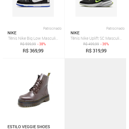
Patrocinado
Patrocinado
NIKE
NIKE
Tênis Nike Big Low Masculino
Tênis Nike Uplift SC Masculino
R$
599,99
- 38%
R$
499,99
- 36%
R$
369,99
R$
319,99
ESTILO VEGGIE SHOES