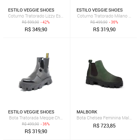
ESTILO VEGGIE SHOES
ESTILO VEGGIE SHOES
Coturno Tratorado Lizzy Estilo Veggie Verniz Preto
Coturno Tratorado Milano Estilo
R$
599,90
- 42%
R$
499,90
- 36%
R$
349,90
R$
319,90
ESTILO VEGGIE SHOES
MALBORK
Bota Tratorada Meggie Chelsea Estilo Veggie Verniz Preto
Bota Chelsea Feminina Malbork
R$
499,90
- 36%
R$
723,85
R$
319,90