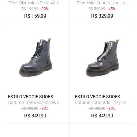
Tênis Olympikus Delta 40 Azul
Tênis Nike Court Vision Low Ne
R$
199,99
- 20%
R$
599,99
- 45%
R$
159,99
R$
329,99
ESTILO VEGGIE SHOES
ESTILO VEGGIE SHOES
Coturno Tratorado Inglês Estilo Veggie Preto Grafite
Coturno Tratorado Lizzy Estilo V
R$
499,90
- 30%
R$
499,90
- 30%
R$
349,90
R$
349,90