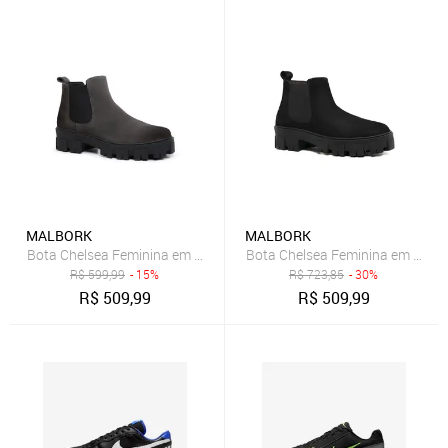
MALBORK
MALBORK
Bota Chelsea Feminina em Camurça Cinza com Sola Tratorada Ma
Bota Chelsea Feminina em Couro
R$
599,99
- 15%
R$
723,85
- 30%
R$
509,99
R$
509,99