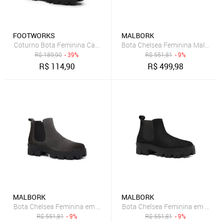
FOOTWORKS
MALBORK
Coturno Bota Feminina Cano Medio Blogueira Tendencia Preto
Bota Chelsea Feminina Malbork
R$
189,90
- 39%
R$
551,81
- 9%
R$
114,90
R$
499,98
MALBORK
MALBORK
Bota Chelsea Feminina em Camurça Cinza com Sola Tratorada Ma
R$
551,81
- 9%
R$
551,81
- 9%