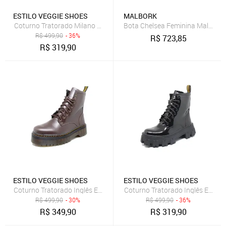
ESTILO VEGGIE SHOES
MALBORK
Coturno Tratorado Milano Estilo Veggie Preto
Bota Chelsea Feminina Malbork
R$
499,90
- 36%
R$
723,85
R$
319,90
ESTILO VEGGIE SHOES
ESTILO VEGGIE SHOES
Coturno Tratorado Inglês Estilo Veggie Marrom
Coturno Tratorado Inglês Estilo 
R$
499,90
- 30%
R$
499,90
- 36%
R$
349,90
R$
319,90