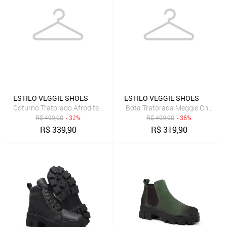
ESTILO VEGGIE SHOES
ESTILO VEGGIE SHOES
Coturno Tratorado Afrodite Estilo Veggie Preto
Bota Tratorada Meggie Chelsea E
R$
499,90
- 32%
R$
499,90
- 36%
R$
339,90
R$
319,90