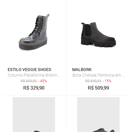
ESTILO VEGGIE SHOES
MALBORK
Coturno Plataforma Brienne Estilo Veggie Preto
Bota Chelsea Feminina em Camu
R$
599,90
- 45%
R$
599,99
- 15%
R$
329,90
R$
509,99