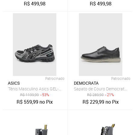
R$
499,98
R$
499,98
Patrocinado
Patrocinado
ASICS
DEMOCRATA
Tênis Masculino Asics GEL-Kayano Preto
Sapato de Couro Democrata Oxf
R$
1199,99
- 53%
R$
289,90
- 21%
R$
559,99
no Pix
R$
229,99
no Pix