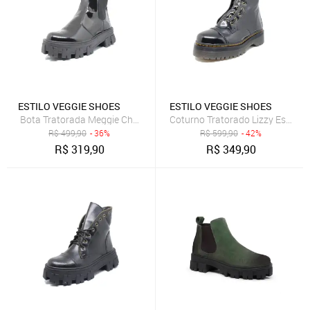
ESTILO VEGGIE SHOES
ESTILO VEGGIE SHOES
Bota Tratorada Meggie Chelsea Estilo Veggie Verniz Preto
Coturno Tratorado Lizzy Estilo V
R$
499,90
- 36%
R$
599,90
- 42%
R$
319,90
R$
349,90