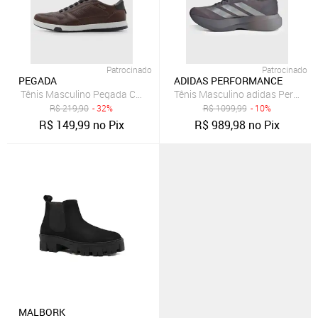
Patrocinado
Patrocinado
PEGADA
ADIDAS PERFORMANCE
Tênis Masculino Pegada Cano Baixo Marrom
Tênis Masculino adidas Performa
R$
219,90
- 32%
R$
1099,99
- 10%
R$
149,99
no Pix
R$
989,98
no Pix
MALBORK