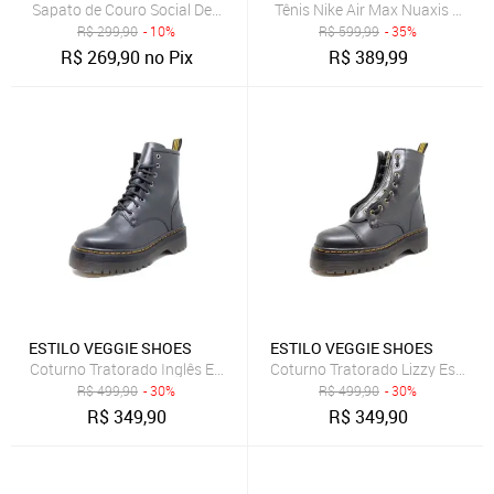
Sapato de Couro Social Democrata Texturizado Marrom
Tênis Nike Air Max Nuaxis Mascu
R$
299,90
- 10%
R$
599,99
- 35%
R$
269,90
no Pix
R$
389,99
ESTILO VEGGIE SHOES
ESTILO VEGGIE SHOES
Coturno Tratorado Inglês Estilo Veggie Preto Grafite
Coturno Tratorado Lizzy Estilo V
R$
499,90
- 30%
R$
499,90
- 30%
R$
349,90
R$
349,90