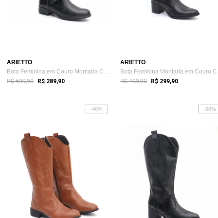
ARIETTO
ARIETTO
Bota Feminina em Couro Montaria Cano Lon...
Bota 
R$ 599,90
R$ 499,90
R$ 289,90
R$ 299,90
-46%
-50%