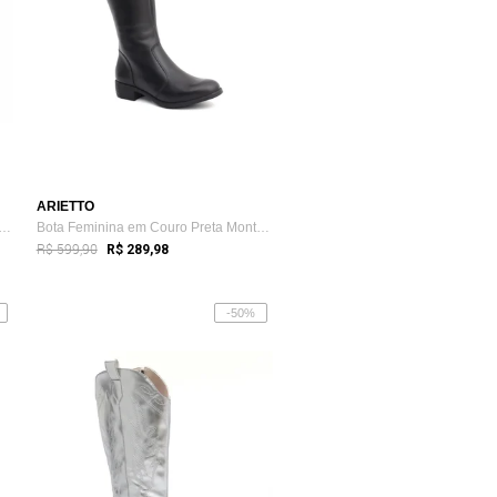
ARIETTO
Feminina em Couro Montaria Cano Lon...
Bota Feminina em Couro Preta Montaria Ca...
R$ 599,90
R$ 289,98
-50%