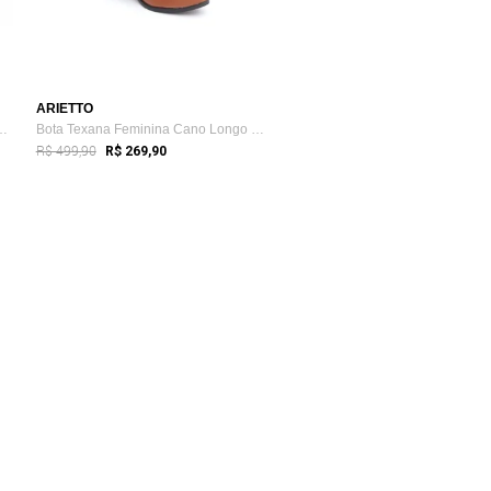
ARIETTO
stern Texana Cano Longo ...
Bota Texana Feminina Cano Longo com Bord...
R$ 499,90
R$ 269,90