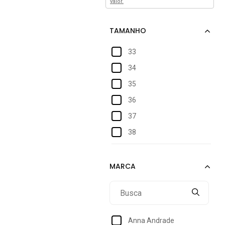
valor.
33
34
35
36
37
38
39
40
Anna Andrade