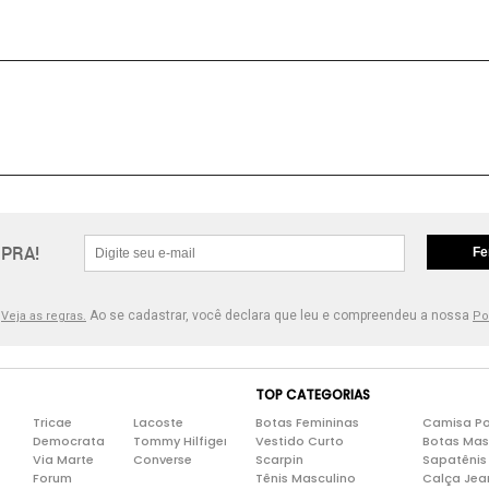
PRA!
Fe
.
Ao se cadastrar, você declara que leu e compreendeu a nossa
Veja as regras.
Po
TOP CATEGORIAS
Tricae
Lacoste
Botas Femininas
Camisa Po
Democrata
Tommy Hilfiger
Vestido Curto
Botas Mas
Via Marte
Converse
Scarpin
Sapatênis
Forum
Tênis Masculino
Calça Jea