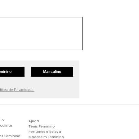
minino
Masculino
lítica de Privacidade.
lo
Ajuda
culinas
Tênis Feminino
Perfumes e Beleza
ns Feminina
Mocassim Feminino