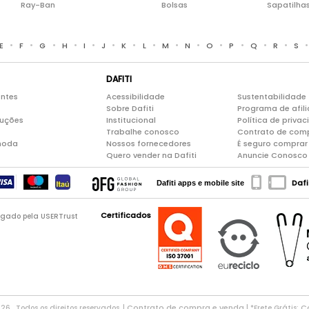
Ray-Ban
Bolsas
Sapatilha
•
•
•
•
•
•
•
•
•
•
•
•
•
•
E
F
G
H
I
J
K
L
M
N
O
P
Q
R
S
DAFITI
entes
Acessibilidade
Sustentabilidade
Sobre Dafiti
Programa de afil
luções
Institucional
Política de priva
Trabalhe conosco
Contrato de com
moda
Nossos fornecedores
É seguro comprar 
Quero vender na Dafiti
Anuncie Conosco
Dafi
Dafiti apps e mobile site
Certificados
logado pela USERTrust
Contrato de compra e venda
Co
026 . Todos os direitos reservados. |
| *Frete Grátis: