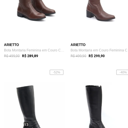
ARIETTO
ARIETTO
Bota Montaria Feminina em Couro Cano Lon...
Bota 
R$ 499,00
R$ 499,90
R$ 289,89
R$ 299,90
-52%
-40%