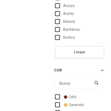
Arezzo
Arietto
Bebecê
Bia Ramos
Bottero
Campero
Capodarte
Carrano
Cecconello
Clube Do Sapato De Franca
Dakota
Damannu Shoes
Café
Delazari
Caramelo
Dhaffy Bolsas