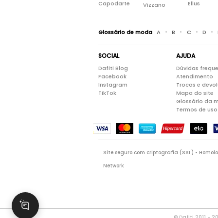
Capodarte
Ellus
Vizzano
•
•
•
•
Glossário de moda
A
B
C
D
SOCIAL
AJUDA
Dafiti Blog
Dúvidas frequ
Facebook
Atendimento
Instagram
Trocas e devo
TikTok
Mapa do site
Glossário da 
Termos de uso
Site seguro com criptografia (SSL) • Homo
Network
© Dafiti 2011 - 2