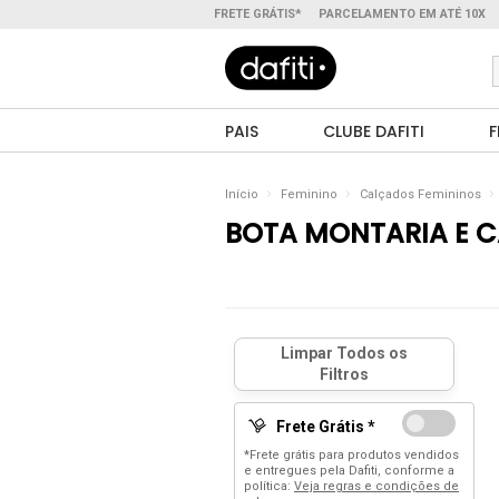
FRETE GRÁTIS*
PARCELAMENTO EM ATÉ 10X
PAIS
CLUBE DAFITI
F
Início
Feminino
Calçados Femininos
BOTA MONTARIA E 
Frete Grátis *
*Frete grátis para produtos vendidos
e entregues pela Dafiti, conforme a
política:
Veja regras e condições de