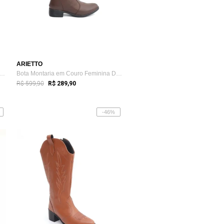
ARIETTO
Feminina Montaria em Couro Cano Lon...
Bota Montaria em Couro Feminina Detalhe ...
R$ 599,90
R$ 289,90
-46%