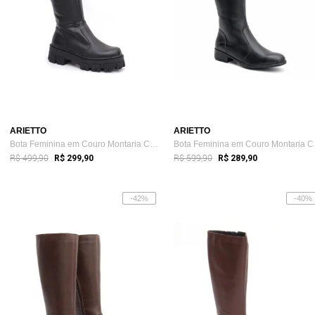
ARIETTO
ARIETTO
Bota Feminina em Couro Montaria Cano Lon...
Bota 
R$ 499,90
R$ 599,90
R$ 299,90
R$ 289,90
-42%
-40%