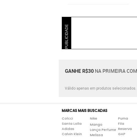
PUBLICIDADE
NA PRIMEIRA COM
GANHE R$30
Válido apenas em produtos selecionados
MARCAS MAIS BUSCADAS
Colcci
Nike
Puma
Santa Lolla
Fila
Mango
Adidas
Reserva
Lança Perfume
Calvin Klein
GAP
Melissa