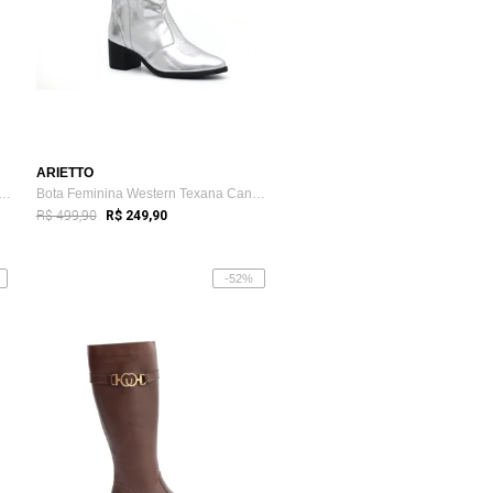
ARIETTO
Montaria em Couro Feminina Cano Lon...
Bota Feminina Western Texana Cano Longo ...
R$ 499,90
R$ 249,90
-52%