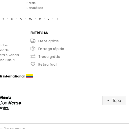
s
Saias
Sandálias
•
•
•
•
•
•
•
T
U
V
W
X
Y
Z
ENTREGAS
Frete grátis
iados
Entrega rápida
cidade
pra e venda
Troca grátis
na Dafiti
Retira fácil
ti international
Topo
nfira as regras
.