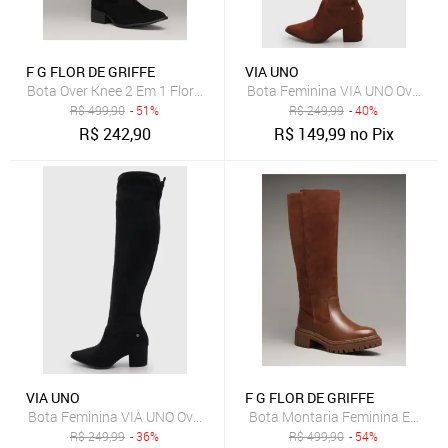
F G FLOR DE GRIFFE
VIA UNO
Bota Over Knee 2 Em 1 Flor de Griffe Feminina Em Couro Legítimo Pr
Bota Feminina VIA UNO Over Th
R$
499,90
- 51%
R$
249,99
- 40%
R$
242,90
R$
149,99
no Pix
VIA UNO
F G FLOR DE GRIFFE
Bota Feminina VIA UNO Over The Knee Suede Preta
Bota Montaria Feminina Em Cour
R$
249,99
- 36%
R$
499,90
- 54%