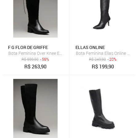
F G FLOR DE GRIFFE
ELLAS ONLINE
Bota Feminina Over Knee Em Couro Legítimo Preto Flor de Griffe Can
Bota Feminina Ellas Online Cano
R$
599,90
- 56%
R$
249,90
- 20%
R$
263,90
R$
199,90