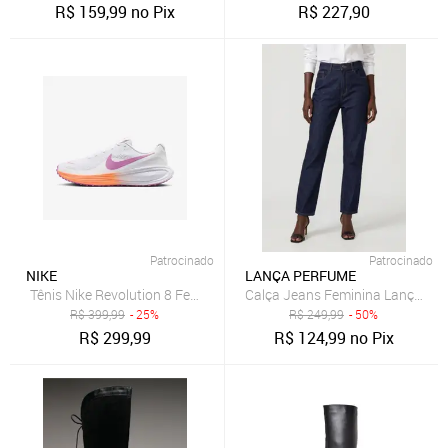
R$
159,99
no Pix
R$
227,90
Patrocinado
Patrocinado
NIKE
LANÇA PERFUME
Tênis Nike Revolution 8 Feminino
Calça Jeans Feminina Lança Pe
R$
399,99
- 25%
R$
249,99
- 50%
R$
299,99
R$
124,99
no Pix