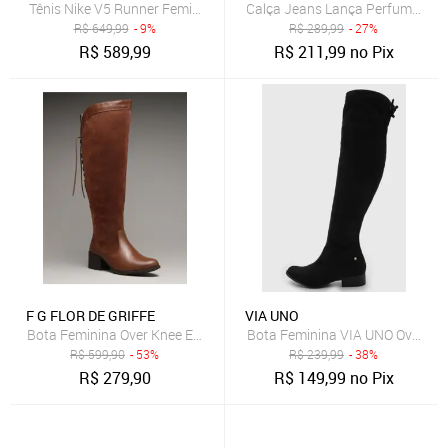
Tênis Nike V5 Runner Feminino
Calça Jeans Lança Perfume Mo
R$
649,99
- 9%
R$
289,99
- 27%
R$
589,99
R$
211,99
no Pix
F G FLOR DE GRIFFE
VIA UNO
Bota Feminina Over Knee Em Couro Legítimo Marrom Flor de Griffe C
Bota Feminina VIA UNO Over The
R$
599,90
- 53%
R$
239,99
- 38%
R$
279,90
R$
149,99
no Pix