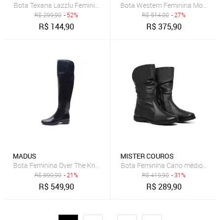
Bota Texana Lazzlu Feminina Western Bordado Cano Longo Salto G
Bota Western Feminina Montaria
R$
299,90
- 52%
R$
514,00
- 27%
R$
144,90
R$
375,90
MADUS
MISTER COUROS
Bota Feminina Over The Knee Em Couro Com Zíper Confortável
R$
699,90
- 21%
R$
419,90
- 31%
R$
549,90
R$
289,90