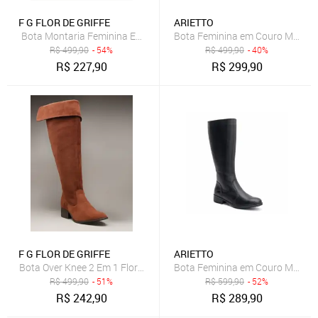
F G FLOR DE GRIFFE
ARIETTO
Bota Montaria Feminina Em Couro Legítimo Preto Flor de Griffe Tra
Bota Feminina em Couro Montar
R$
499,90
- 54%
R$
499,90
- 40%
R$
227,90
R$
299,90
F G FLOR DE GRIFFE
ARIETTO
Bota Over Knee 2 Em 1 Flor de Griffe Feminina Em Couro Legítimo Te
Bota Feminina em Couro Montari
R$
499,90
- 51%
R$
599,90
- 52%
R$
242,90
R$
289,90