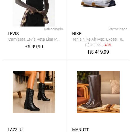
Patrocinado
Patrocinado
LEVIS
NIKE
Camiseta Levis Reta Lisa Preta
Tênis Nike Air Max Excee Femini
R$
799,99
- 48%
R$
99,90
R$
419,99
LAZZLU
MANUTT