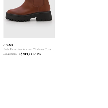
Arezzo
Bota Feminina Arezzo Chelsea Couro Trato...
R$ 499,90
R$ 319,99
no Pix