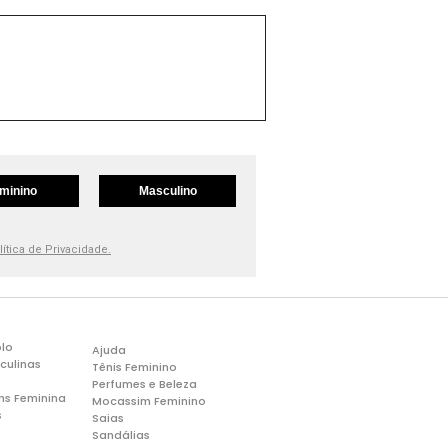
minino
Masculino
lítica de Privacidade.
lo
Ajuda
culinas
Tênis Feminino
Perfumes e Beleza
ns Feminina
Mocassim Feminino
s
Saias
Sandálias