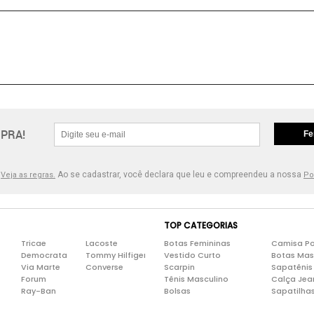
PRA!
Fe
.
Ao se cadastrar, você declara que leu e compreendeu a nossa
Veja as regras.
Po
TOP CATEGORIAS
Tricae
Lacoste
Botas Femininas
Camisa Po
Democrata
Tommy Hilfiger
Vestido Curto
Botas Mas
Via Marte
Converse
Scarpin
Sapatênis
Forum
Tênis Masculino
Calça Jea
Ray-Ban
Bolsas
Sapatilha