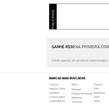
PUBLICIDADE
NA PRIMEIRA COM
GANHE R$30
Válido apenas em produtos selecionados
MARCAS MAIS BUSCADAS
Colcci
Nike
Puma
Santa Lolla
Fila
Mango
Adidas
Reserva
Lança Perfume
Calvin Klein
GAP
Melissa
Capodarte
Ellus
Vizzano