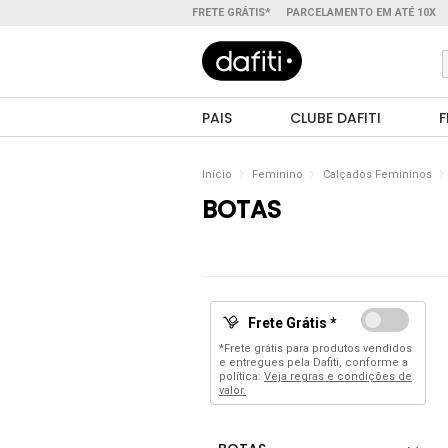
FRETE GRÁTIS*
PARCELAMENTO EM ATÉ 10X
PAIS
CLUBE DAFITI
F
Início
Feminino
Calçados Femininos
BOTAS
Frete Grátis *
*Frete grátis para produtos vendidos
e entregues pela Dafiti, conforme a
política:
Veja regras e condições de
valor.