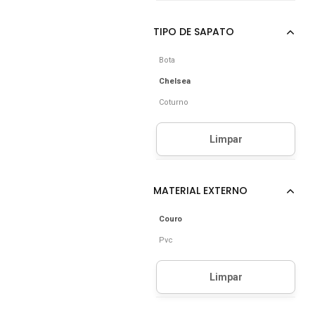
Bota
Chelsea
Coturno
Couro
Pvc