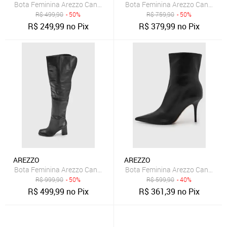
Bota Feminina Arezzo Cano Curto Couro Caramelo
Bota Feminina Arezzo Cano Médi
R$
499,90
- 50%
R$
759,90
- 50%
R$
249,99
no Pix
R$
379,99
no Pix
AREZZO
AREZZO
Bota Feminina Arezzo Cano Alto Couro Preta
Bota Feminina Arezzo Cano Méd
R$
999,90
- 50%
R$
599,90
- 40%
R$
499,99
no Pix
R$
361,39
no Pix