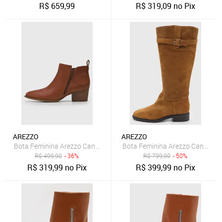
R$
659,99
R$
319,09
no Pix
AREZZO
AREZZO
Bota Feminina Arezzo Cano Baixo Marrom
Bota Feminina Arezzo Cano Lon
R$
499,90
- 36%
R$
799,90
- 50%
R$
319,99
no Pix
R$
399,99
no Pix