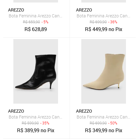
AREZZO
AREZZO
Bota Feminina Arezzo Cano Baixo Couro Preta
Bota Feminina Arezzo Cano Baix
R$
659,90
- 5%
R$
699,90
- 36%
R$
628,89
R$
449,99
no Pix
AREZZO
AREZZO
Bota Feminina Arezzo Cano Baixo Preta
Bota Feminina Arezzo Cano Curt
R$
599,90
- 35%
R$
699,90
- 50%
R$
389,99
no Pix
R$
349,99
no Pix