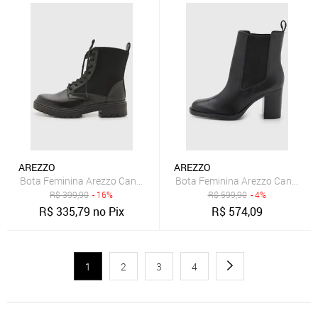
AREZZO
AREZZO
Bota Feminina Arezzo Cano Baixo Preta
Bota Feminina Arezzo Cano Curt
R$
399,90
- 16%
R$
599,90
- 4%
R$
335,79
no Pix
R$
574,09
1
2
3
4