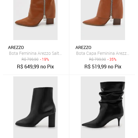
AREZZO
AREZZO
Bota Feminina Arezzo Salto Bloco Médio Zíper Caramelo
Bota Capa Feminina Arezzo Can
R$
799,90
- 19%
R$
799,90
- 35%
R$
649,99
no Pix
R$
519,99
no Pix