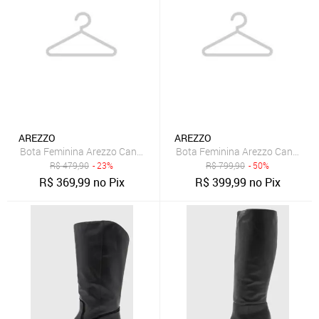
AREZZO
AREZZO
Bota Feminina Arezzo Cano Alto Preta
Bota Feminina Arezzo Cano Mé
R$
479,90
- 23%
R$
799,90
- 50%
R$
369,99
no Pix
R$
399,99
no Pix