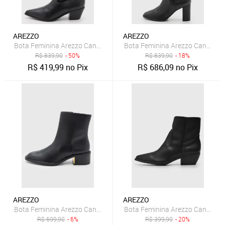
AREZZO
AREZZO
Bota Feminina Arezzo Cano Médio Couro Preto
Bota Feminina Arezzo Cano Alto
R$
839,90
- 50%
R$
839,90
- 18%
R$
419,99
no Pix
R$
686,09
no Pix
AREZZO
AREZZO
Bota Feminina Arezzo Cano Curto Couro Preta
Bota Feminina Arezzo Cano Baix
R$
699,90
- 6%
R$
399,90
- 20%