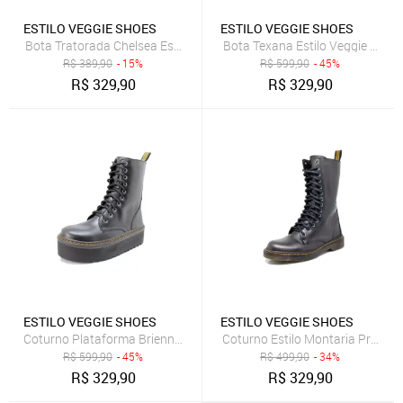
ESTILO VEGGIE SHOES
ESTILO VEGGIE SHOES
Bota Tratorada Chelsea Estilo Veggie Verniz Preto
Bota Texana Estilo Veggie Preto
R$
389,90
- 15%
R$
599,90
- 45%
R$
329,90
R$
329,90
ESTILO VEGGIE SHOES
ESTILO VEGGIE SHOES
Coturno Plataforma Brienne Estilo Veggie Preto
Coturno Estilo Montaria Preto
R$
599,90
- 45%
R$
499,90
- 34%
R$
329,90
R$
329,90