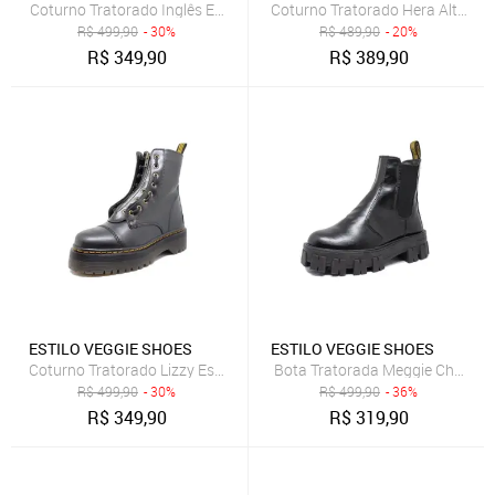
Coturno Tratorado Inglês Estilo Veggie Preto Grafite
Coturno Tratorado Hera Alta Esti
R$
499,90
- 30%
R$
489,90
- 20%
R$
349,90
R$
389,90
ESTILO VEGGIE SHOES
ESTILO VEGGIE SHOES
Coturno Tratorado Lizzy Estilo Veggie Preto
Bota Tratorada Meggie Chelsea E
R$
499,90
- 30%
R$
499,90
- 36%
R$
349,90
R$
319,90