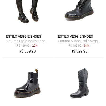
ESTILO VEGGIE SHOES
ESTILO VEGGIE SHOES
Coturno Estilo Inglês Cano Longo Preto Verniz
Coturno Milano Estilo Veggie Pre
R$
499,90
- 22%
R$
499,90
- 34%
R$
389,90
R$
329,90