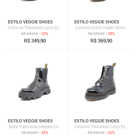
ESTILO VEGGIE SHOES
ESTILO VEGGIE SHOES
Coturno Tratorado Lizzy Estilo Veggie Croco Preto
Coturno Estilo Inglês Montaria P
R$
499,90
- 30%
R$
599,90
- 38%
R$
349,90
R$
369,90
ESTILO VEGGIE SHOES
ESTILO VEGGIE SHOES
Bota Tratorada Meggie Chelsea Estilo Veggie Verniz Preto
Coturno Tratorado Lizzy Estilo V
R$
499,90
- 36%
R$
599,90
- 42%