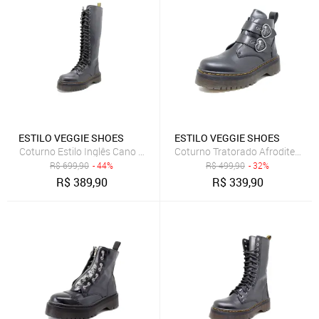
ESTILO VEGGIE SHOES
ESTILO VEGGIE SHOES
Coturno Estilo Inglês Cano Longo Preto
Coturno Tratorado Afrodite Estil
R$
699,90
- 44%
R$
499,90
- 32%
R$
389,90
R$
339,90