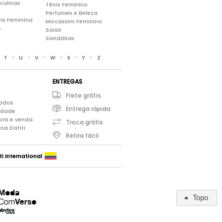
culinas
Tênis Feminino
Perfumes e Beleza
ns Feminina
Mocassim Feminino
s
Saias
Sandálias
•
•
•
•
•
•
•
T
U
V
W
X
Y
Z
ENTREGAS
Frete grátis
iados
Entrega rápida
cidade
pra e venda
Troca grátis
na Dafiti
Retira fácil
ti international
Topo