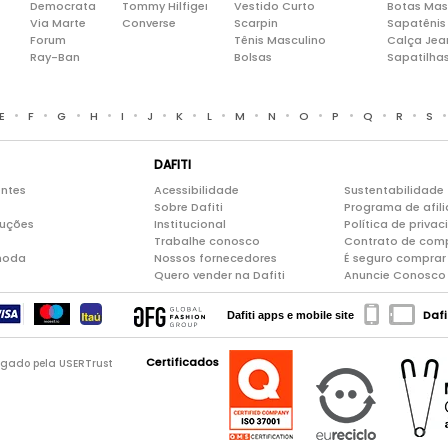
Democrata
Tommy Hilfiger
Vestido Curto
Botas Mas
Via Marte
Converse
Scarpin
Sapatênis
Forum
Tênis Masculino
Calça Jea
Ray-Ban
Bolsas
Sapatilha
•
•
•
•
•
•
•
•
•
•
•
•
•
•
E
F
G
H
I
J
K
L
M
N
O
P
Q
R
S
DAFITI
entes
Acessibilidade
Sustentabilidade
Sobre Dafiti
Programa de afil
luções
Institucional
Política de priva
Trabalhe conosco
Contrato de com
moda
Nossos fornecedores
É seguro comprar 
Quero vender na Dafiti
Anuncie Conosco
Dafi
Dafiti apps e mobile site
Certificados
logado pela USERTrust