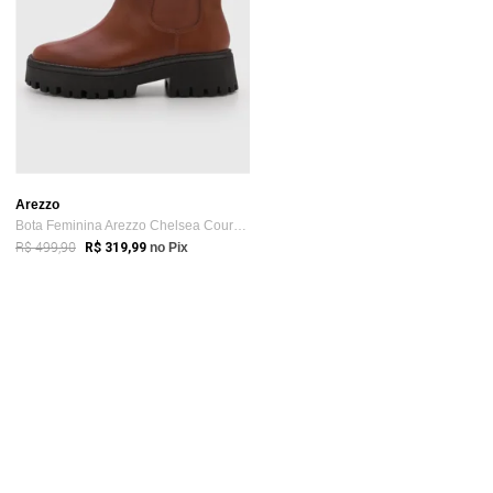
Arezzo
Bota Feminina Arezzo Chelsea Couro Trato...
R$ 499,90
R$ 319,99
no Pix