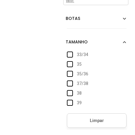
valor.
33/34
35
35/36
37/38
38
39
39/40