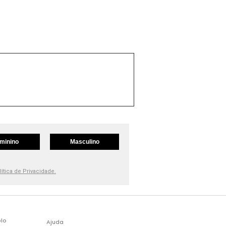
minino
Masculino
lítica de Privacidade.
lo
Ajuda