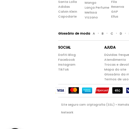
Santa Lolla
Fila
Mango
Adidas
Reserva
Lança Perfume
Calvin Klein
GAP
Melissa
Capodarte
Ellus
Vizzano
•
•
•
•
Glossário de moda
A
B
C
D
SOCIAL
AJUDA
Dafiti Blog
Dúvidas frequ
Facebook
Atendimento
Instagram
Trocas e devo
TikTok
Mapa do site
Glossário da 
Termos de uso
Site seguro com criptografia (SSL) • Homo
Network