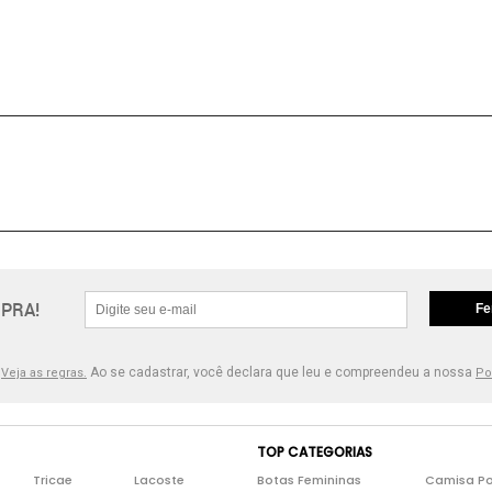
PRA!
Fe
.
Ao se cadastrar, você declara que leu e compreendeu a nossa
Veja as regras.
Po
TOP CATEGORIAS
Tricae
Lacoste
Botas Femininas
Camisa Po