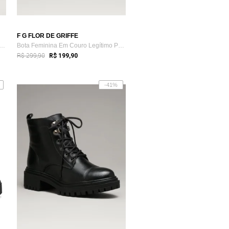
F G FLOR DE GRIFFE
Feminina Flor de Griffe Em Couro Le...
Bota Feminina Em Couro Legítimo Preto Fl...
R$ 299,90
R$ 199,90
-41%