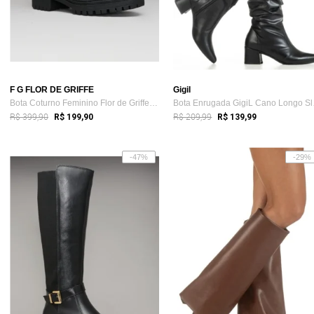
F G FLOR DE GRIFFE
Gigil
Bota Coturno Feminino Flor de Griffe Em ...
Bota 
R$ 399,90
R$ 209,99
R$ 199,90
R$ 139,99
-47%
-29%