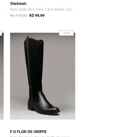
Shekinah
ta Bico Fino GiGiL Salto Médio Detalhe...
Bota Salto Bico Fino Cano Médio Salto Gr...
R$ 179,99
R$ 99,99
-43%
F G FLOR DE GRIFFE