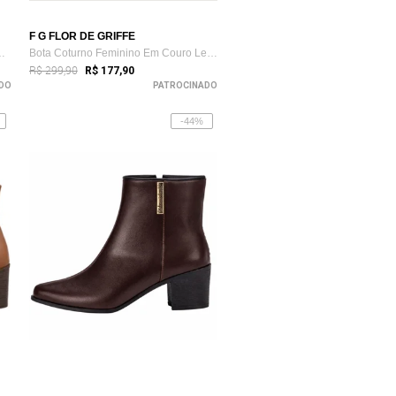
F G FLOR DE GRIFFE
 Feminino Vittal Lui...
Bota Coturno Feminino Em Couro Legítimo ...
R$ 299,90
R$ 177,90
DO
PATROCINADO
-44%