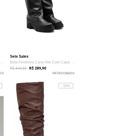
Sete Sales
nina Domidona Cano Curto Salto ...
Bota Feminina Cano Alto Com Capa Sola Tr...
R$ 445,68
R$ 289,90
DO
PATROCINADO
-33%