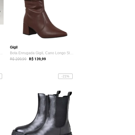
Gigil
nina Em Couro Legítimo Preto Fl...
Bota Enrugada GigiL Cano Longo Slouch Bi...
R$ 209,99
R$ 139,99
-21%