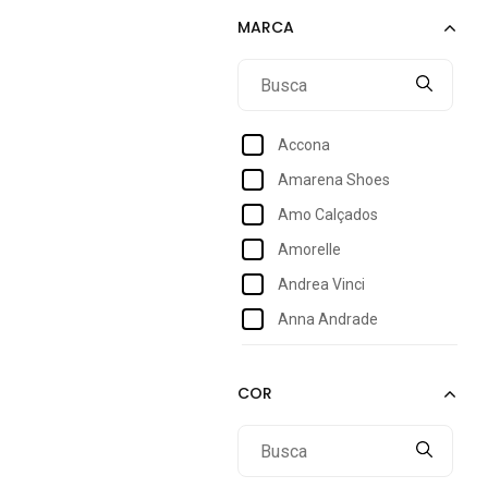
39
39/40
40
41
Accona
42
Amarena Shoes
43
Amo Calçados
44
Amorelle
Andrea Vinci
Anna Andrade
Arietto
Armyz
Bebecê
Bia Ramos