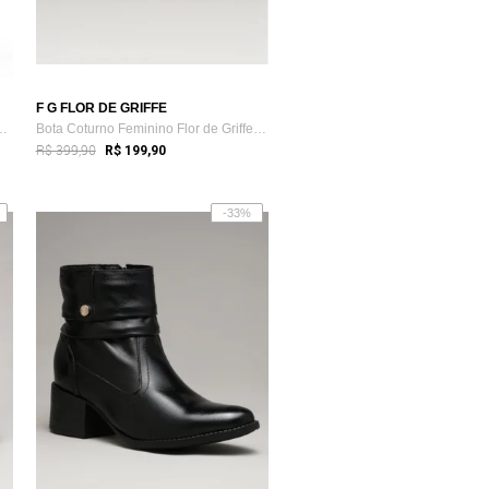
F G FLOR DE GRIFFE
na GiGiL Cano Longo Salt...
Bota Coturno Feminino Flor de Griffe Em ...
R$ 399,90
R$ 199,90
-33%