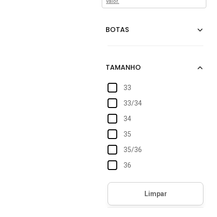
valor.
33
33/34
34
35
35/36
36
37
37/38
38