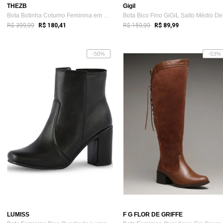
THEZB
Gigil
Bota Botinha Coturno Feminina em Couro C...
Bo
R$ 399,99
R$ 159,99
R$ 180,41
R$ 89,99
-50%
-53%
LUMISS
F G FLOR DE GRIFFE