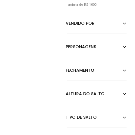
acima de R$ 1000
Estampado
Furta Cor
Grafite
Incolor
Jeans
Laranja