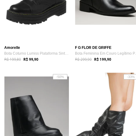
Amorelle
F G FLOR DE GRIFFE
Bota Coturno Lumiss Plataforma Sintético...
Bota Femi
R$ 199,80
R$ 299,90
R$ 99,90
R$ 199,90
-50%
-33%