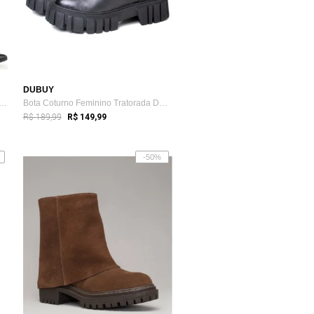
DUBUY
Enrugada GigiL Cano Longo Slouch Bi...
Bota Coturno Feminino Tratorada DUBUY 1506FG Preto
R$ 189,99
R$ 149,99
-50%