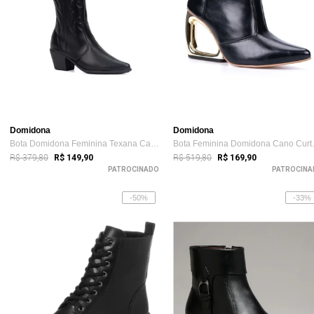
Domidona
Domidona
Bota Domidona Feminina Texana Cano Alto ...
Bota Femi
R$ 379,80
R$ 519,80
R$ 149,90
R$ 169,90
PATROCINADO
PATROCINA
-50%
-33%