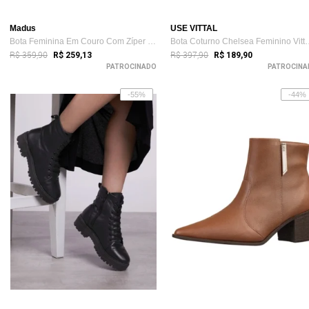
Madus
USE VITTAL
Bota Feminina Em Couro Com Zíper Confor...
Bota Coturno Chelsea
R$ 359,90
R$ 397,90
R$ 259,13
R$ 189,90
PATROCINADO
PATROCINA
-55%
-44%