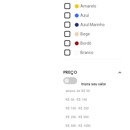
Bkarellus
Amarelo
Br Sports
Azul
Bredeni
Azul Marinho
Calce Com Estilo
Bege
Campero
Bordô
Campesi
Branco
Capodarte
Café
Cecconello
Camuflado
Clube Do Sapato De Franca
Caramelo
Columbia
Castanho
abaixo de R$ 50
Cinza
R$ 50 - R$ 150
Cobra
R$ 150 - R$ 250
Cáqui
R$ 250 - R$ 500
R$ 500 - R$ 1000
Dourado