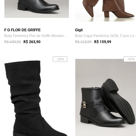
F G FLOR DE GRIFFE
Gigil
Bota Feminina Flor de Griffe Montaria Co...
Bota Capa Femini
R$ 499,90
R$ 223,99
R$ 263,90
R$ 159,99
-33%
-47%