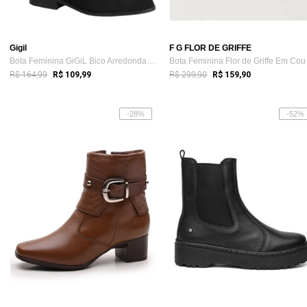
Gigil
F G FLOR DE GRIFFE
Bota Feminina GiGiL Bico Arredondado Can...
Bota 
R$ 164,99
R$ 299,90
R$ 109,99
R$ 159,90
-28%
-52%