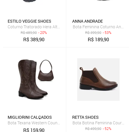
ESTILO VEGGIE SHOES
ANNA ANDRADE
Coturno Tratorado Hera Alta Estilo Veggie Shoes Preto
Bota Feminina Coturno Anna And
R$
489,90
- 20%
R$
399,90
- 53%
R$
389,90
R$
189,90
MIGLIORINI CALÇADOS
RETTA SHOES
Bota Texana Western Country Bordada Café Marrom Estilo Boiadeir
Bota Botina Feminina Couro Leg
R$
499,90
- 52%
R$
159,90