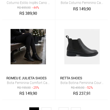
Coturno Estilo Inglês Cano Longo Preto
Bota Coturno Feminino Cano Alt
R$
699,90
- 44%
R$
149,90
R$
389,90
ROMEU E JULIETA SHOES
RETTA SHOES
Bota Feminina Comfort Cano Curto Sem Salto Zíper Preta
Bota Botina Feminina Couro Leg
R$
199,90
- 25%
R$
499,90
- 52%
R$
149,90
R$
237,91