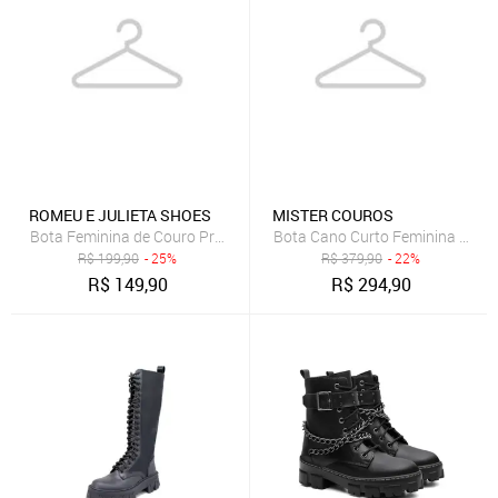
ROMEU E JULIETA SHOES
MISTER COUROS
Bota Feminina de Couro Preta Cano Curto Rasteira
Bota Cano Curto Feminina de Co
R$
199,90
- 25%
R$
379,90
- 22%
R$
149,90
R$
294,90