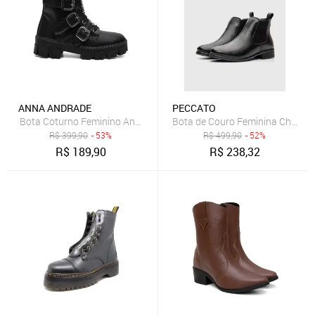
ANNA ANDRADE
PECCATO
Bota Coturno Feminino Anna Andrade Cano Baixo Tratorado Casual 
Bota de Couro Feminina Chelsea
R$
399,90
- 53%
R$
499,90
- 52%
R$
189,90
R$
238,32