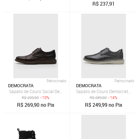
R$
237,91
Patrocinado
Patrocinado
DEMOCRATA
DEMOCRATA
Sapato de Couro Social Democrata Texturizado Marrom
Sapato de Couro Democrata Oxf
R$
299,90
- 10%
R$
289,90
- 14%
R$
269,90
no Pix
R$
249,99
no Pix