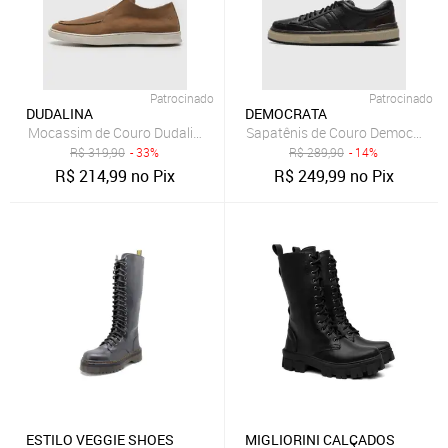
Patrocinado
Patrocinado
DUDALINA
DEMOCRATA
Mocassim de Couro Dudalina Loafer Marrom
Sapatênis de Couro Democrata R
R$
319,90
- 33%
R$
289,90
- 14%
R$
214,99
no Pix
R$
249,99
no Pix
ESTILO VEGGIE SHOES
MIGLIORINI CALÇADOS