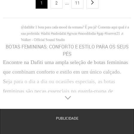
1
2
...
11
@dafitibr
1 bota para cada mood da semana? É pra já! Comenta aqui qual é a
sua preferida:
#dafiti
#tudodafiti
#grwm
#mooddodia
#gap
#forever21
♬
Walker - Official Sound Studio
BOTAS FEMININAS: CONFORTO E ESTILO PARA OS SEUS
PÉS
Encontre na Dafiti uma ampla seleção de botas femininas
que combinam conforto e estilo em um único calçado.
Seja para o dia a dia ou ocasiões especiais, as botas
femininas são peças essenciais no guarda-roupa de
qualquer mulher.
Tipos de Botas Femininas
Descubra diferentes tipos de botas femininas que podem
PUBLICIDADE
complementar seus looks com elegância e versatilidade.