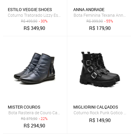
ESTILO VEGGIE SHOES
ANNA ANDRADE
Coturno Tratorado Lizzy Estilo Veggie Preto
Bota Feminina Texana Anna And
R$
499,90
- 30%
R$
399,90
- 55%
R$
349,90
R$
179,90
MISTER COUROS
MIGLIORINI CALÇADOS
Bota Rasteira de Couro Cano Curto, Mod. 0703 Azul Marinho
Coturno Rock Punk Gotico Estilo 
R$
379,90
- 22%
R$
149,90
R$
294,90