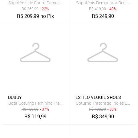
Sapatênis de Couro Democrata Recortes Caramelo
Sapatênis Democrata Denim Joe 
R$
269,99
- 22%
R$
419,90
- 40%
R$
209,99
no Pix
R$
249,90
DUBUY
ESTILO VEGGIE SHOES
Bota Coturno Feminino Tratorada DUBUY 1105FG Preto
Coturno Tratorado Inglês Estilo 
R$
189,99
- 37%
R$
499,90
- 30%
R$
119,99
R$
349,90