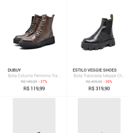
DUBUY
ESTILO VEGGIE SHOES
Bota Coturno Feminino Tratorada DUBUY 1105FG Marrom
Bota Tratorada Meggie Chelsea E
R$
189,99
- 37%
R$
499,90
- 36%
R$
119,99
R$
319,90