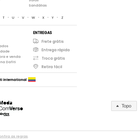
Saias
Sandálias
•
•
•
•
•
•
•
T
U
V
W
X
Y
Z
ENTREGAS
Frete grátis
iados
Entrega rápida
cidade
pra e venda
Troca grátis
na Dafiti
Retira fácil
ti international
Topo
nfira as regras
.