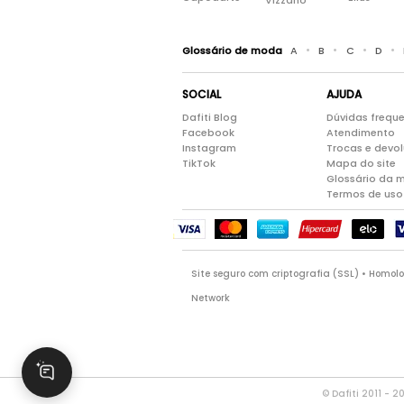
Vizzano
•
•
•
•
Glossário de moda
A
B
C
D
SOCIAL
AJUDA
Dafiti Blog
Dúvidas frequ
Facebook
Atendimento
Instagram
Trocas e devo
TikTok
Mapa do site
Glossário da 
Termos de uso
Site seguro com criptografia (SSL) • Homo
Network
© Dafiti 2011 - 2