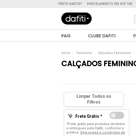
FRETE GRÁTIS*
PARCELAMENTO EM ATÉ 10X
PAIS
CLUBE DAFITI
F
Início
Feminino
Calçados Femininos
CALÇADOS FEMININ
Frete Grátis *
*Frete grátis para produtos vendidos
e entregues pela Dafiti, conforme a
política:
Veja regras e condições de