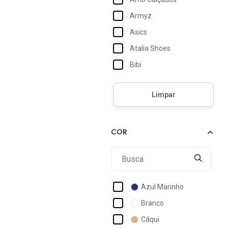
Armyz
Asics
Atalia Shoes
Bibi
Box 200
Br Sports
Calvin Klein Jeans
Coca Cola
Colcci
Color Sports
Comfortflex
Azul Marinho
Converse
Branco
Crocs
Cáqui
Dc Shoes