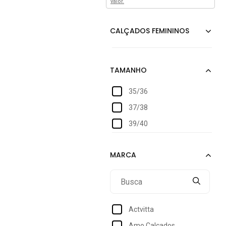
valor.
35/36
37/38
39/40
Actvitta
Amo Calçados