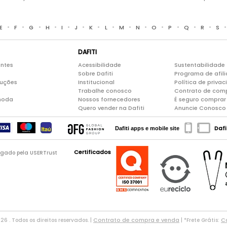
•
•
•
•
•
•
•
•
•
•
•
•
•
•
E
F
G
H
I
J
K
L
M
N
O
P
Q
R
S
DAFITI
entes
Acessibilidade
Sustentabilidade
Sobre Dafiti
Programa de afil
luções
Institucional
Política de priva
Trabalhe conosco
Contrato de com
moda
Nossos fornecedores
É seguro comprar 
Quero vender na Dafiti
Anuncie Conosco
Dafi
Dafiti apps e mobile site
Certificados
logado pela USERTrust
Contrato de compra e venda
Co
026 . Todos os direitos reservados. |
| *Frete Grátis: