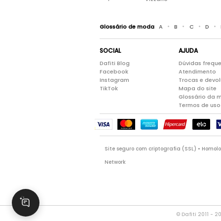
•
•
•
•
Glossário de moda
A
B
C
D
SOCIAL
AJUDA
Dafiti Blog
Dúvidas frequ
Facebook
Atendimento
Instagram
Trocas e devo
TikTok
Mapa do site
Glossário da 
Termos de uso
Site seguro com criptografia (SSL) • Homo
Network
© Dafiti 2011 - 2