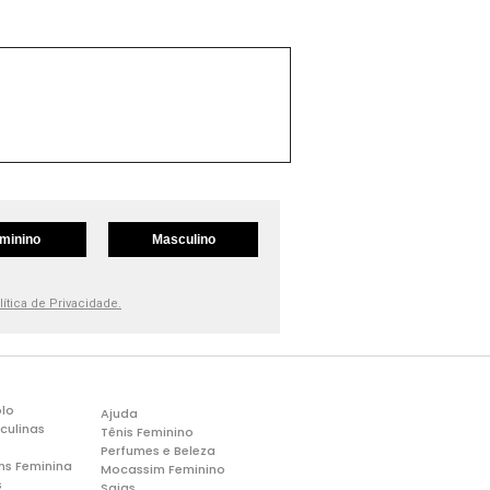
minino
Masculino
lítica de Privacidade.
lo
Ajuda
culinas
Tênis Feminino
Perfumes e Beleza
ns Feminina
Mocassim Feminino
s
Saias