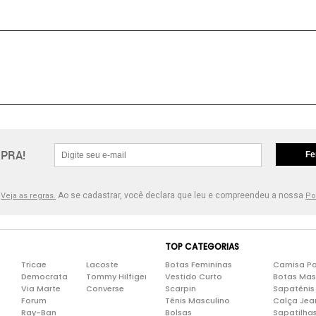
PRA!
Fe
.
Ao se cadastrar, você declara que leu e compreendeu a nossa
Veja as regras.
Po
TOP CATEGORIAS
Tricae
Lacoste
Botas Femininas
Camisa Po
Democrata
Tommy Hilfiger
Vestido Curto
Botas Mas
Via Marte
Converse
Scarpin
Sapatênis
Forum
Tênis Masculino
Calça Jea
Ray-Ban
Bolsas
Sapatilha