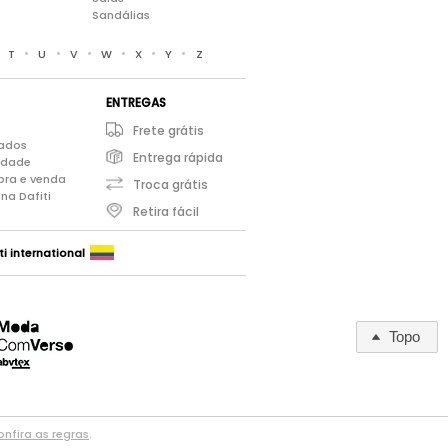
Sandálias
•
•
•
•
•
•
•
T
U
V
W
X
Y
Z
ENTREGAS
Frete grátis
iados
Entrega rápida
cidade
pra e venda
Troca grátis
na Dafiti
Retira fácil
ti international
Topo
nfira as regras
.