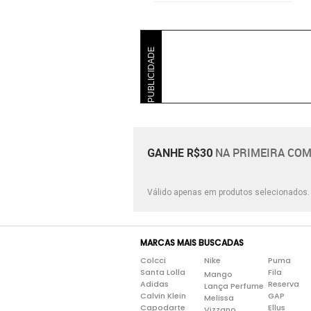
PUBLICIDADE
NA PRIMEIRA COM
GANHE R$30
Válido apenas em produtos selecionados
MARCAS MAIS BUSCADAS
Colcci
Nike
Puma
Santa Lolla
Fila
Mango
Adidas
Reserva
Lança Perfume
Calvin Klein
GAP
Melissa
Capodarte
Ellus
Vizzano