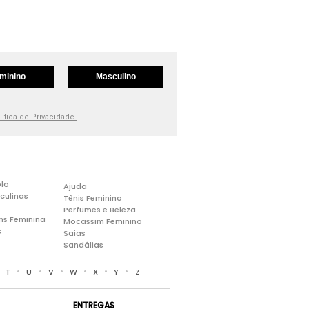
minino
Masculino
lítica de Privacidade.
lo
Ajuda
culinas
Tênis Feminino
Perfumes e Beleza
ns Feminina
Mocassim Feminino
s
Saias
Sandálias
•
•
•
•
•
•
•
T
U
V
W
X
Y
Z
ENTREGAS