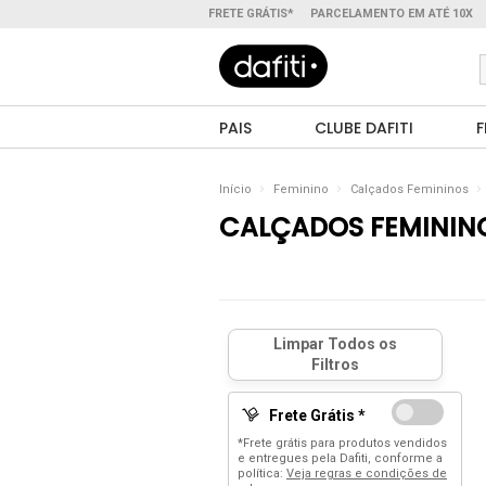
FRETE GRÁTIS*
PARCELAMENTO EM ATÉ 10X
PAIS
CLUBE DAFITI
F
Início
Feminino
Calçados Femininos
CALÇADOS FEMININ
Frete Grátis *
*Frete grátis para produtos vendidos
e entregues pela Dafiti, conforme a
política:
Veja regras e condições de