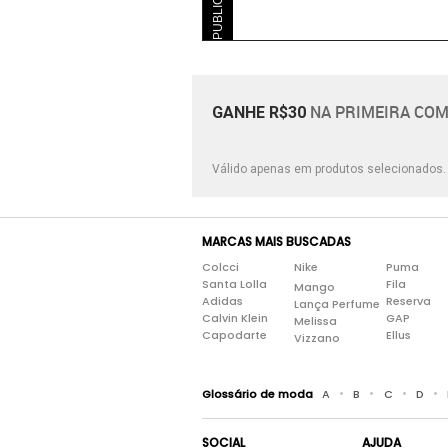
NA PRIMEIRA COM
GANHE R$30
Válido apenas em produtos selecionados
MARCAS MAIS BUSCADAS
Colcci
Nike
Puma
Santa Lolla
Fila
Mango
Adidas
Reserva
Lança Perfume
Calvin Klein
GAP
Melissa
Capodarte
Ellus
Vizzano
•
•
•
•
Glossário de moda
A
B
C
D
SOCIAL
AJUDA