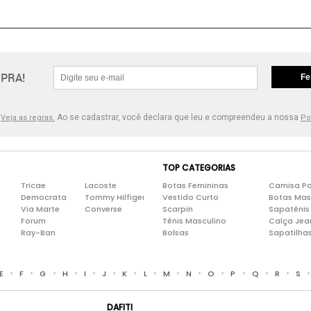
PRA!
Fe
.
Ao se cadastrar, você declara que leu e compreendeu a nossa
Veja as regras.
Po
TOP CATEGORIAS
Tricae
Lacoste
Botas Femininas
Camisa Po
Democrata
Tommy Hilfiger
Vestido Curto
Botas Mas
Via Marte
Converse
Scarpin
Sapatênis
Forum
Tênis Masculino
Calça Jea
Ray-Ban
Bolsas
Sapatilha
•
•
•
•
•
•
•
•
•
•
•
•
•
•
E
F
G
H
I
J
K
L
M
N
O
P
Q
R
S
DAFITI