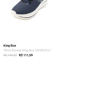
King Box
Tênis Runnig King Box CM BX2517
R$ 149,99
R$ 111,59