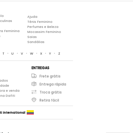
lo
Ajuda
culinas
Tênis Feminino
Perfumes e Beleza
ns Feminina
Mocassim Feminino
s
Saias
Sandálias
•
•
•
•
•
•
•
T
U
V
W
X
Y
Z
ENTREGAS
Frete grátis
iados
Entrega rápida
cidade
pra e venda
Troca grátis
na Dafiti
Retira fácil
ti international