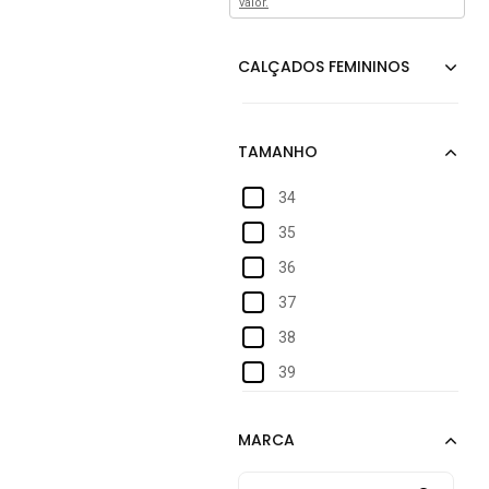
valor.
34
35
36
37
38
39