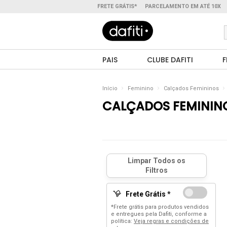
FRETE GRÁTIS*
PARCELAMENTO EM ATÉ 10X
PAIS
CLUBE DAFITI
F
Início
Feminino
Calçados Femininos
CALÇADOS FEMININ
Frete Grátis *
*Frete grátis para produtos vendidos
e entregues pela Dafiti, conforme a
política:
Veja regras e condições de