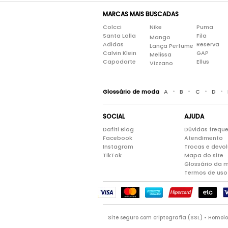
MARCAS MAIS BUSCADAS
Colcci
Nike
Puma
Santa Lolla
Fila
Mango
Adidas
Reserva
Lança Perfume
Calvin Klein
GAP
Melissa
Capodarte
Ellus
Vizzano
•
•
•
•
Glossário de moda
A
B
C
D
SOCIAL
AJUDA
Dafiti Blog
Dúvidas frequ
Facebook
Atendimento
Instagram
Trocas e devo
TikTok
Mapa do site
Glossário da 
Termos de uso
Site seguro com criptografia (SSL) • Homo