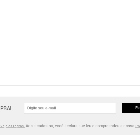
PRA!
Fe
.
Ao se cadastrar, você declara que leu e compreendeu a nossa
Veja as regras.
Po