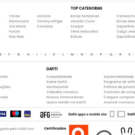
TOP CATEGORIAS
Tricae
Lacoste
Botas Femininas
Camisa Po
Democrata
Tommy Hilfiger
Vestido Curto
Botas Mas
Via Marte
Converse
Scarpin
Sapatênis
Forum
Tênis Masculino
Calça Jea
Ray-Ban
Bolsas
Sapatilha
•
•
•
•
•
•
•
•
•
•
•
•
•
•
E
F
G
H
I
J
K
L
M
N
O
P
Q
R
S
DAFITI
entes
Acessibilidade
Sustentabilidade
Sobre Dafiti
Programa de afil
luções
Institucional
Política de priva
Trabalhe conosco
Contrato de com
moda
Nossos fornecedores
É seguro comprar 
Quero vender na Dafiti
Anuncie Conosco
Dafi
Dafiti apps e mobile site
Certificados
logado pela USERTrust