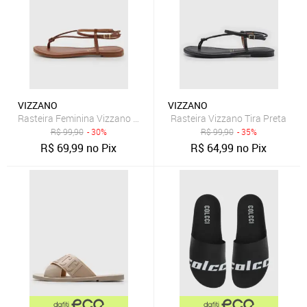
VIZZANO
VIZZANO
Rasteira Feminina Vizzano Tiras Trançadas Marrom
Rasteira Vizzano Tira Preta
R$
99,90
- 30%
R$
99,90
- 35%
R$
69,99
no Pix
R$
64,99
no Pix