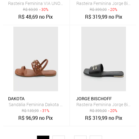
Rasteira Feminina VIA UNO Tiras Cruzadas Dourada
Rasteira Feminina Jorge Bischo
R$
69,99
- 30%
R$
399,00
- 20%
R$
48,69
no Pix
R$
319,99
no Pix
DAKOTA
JORGE BISCHOFF
Sandália Feminina Dakota Tiras Marrom
Rasteira Feminina Jorge Bischof
R$
139,99
- 31%
R$
399,00
- 20%
R$
96,99
no Pix
R$
319,99
no Pix