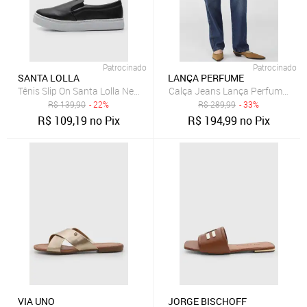
Patrocinado
Patrocinado
SANTA LOLLA
LANÇA PERFUME
Tênis Slip On Santa Lolla New Preto
Calça Jeans Lança Perfume Reta
R$
139,90
- 22%
R$
289,99
- 33%
R$
109,19
no Pix
R$
194,99
no Pix
VIA UNO
JORGE BISCHOFF