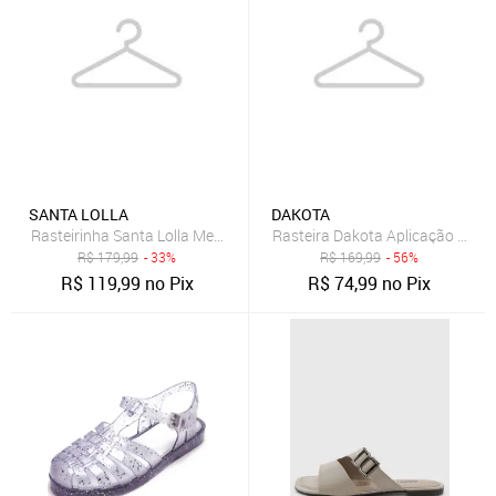
SANTA LOLLA
DAKOTA
Rasteirinha Santa Lolla Metalizada Amarração Dourada
Rasteira Dakota Aplicação Coral
R$
179,99
- 33%
R$
169,99
- 56%
R$
119,99
no Pix
R$
74,99
no Pix