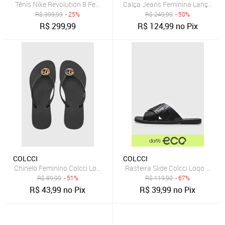
Tênis Nike Revolution 8 Feminino
Calça Jeans Feminina Lança Pe
R$
399,99
- 25%
R$
249,99
- 50%
R$
299,99
R$
124,99
no Pix
COLCCI
COLCCI
Chinelo Feminino Colcci Logo Metalizado Preto
Rasteira Slide Colcci Logo Preta
R$
89,99
- 51%
R$
119,90
- 67%
R$
43,99
no Pix
R$
39,99
no Pix