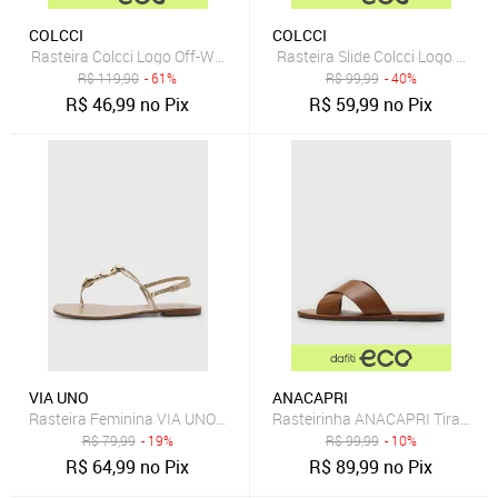
COLCCI
COLCCI
Rasteira Colcci Logo Off-White
Rasteira Slide Colcci Logo Preta
R$
119,90
- 61%
R$
99,99
- 40%
R$
46,99
no Pix
R$
59,99
no Pix
VIA UNO
ANACAPRI
Rasteira Feminina VIA UNO Tiras com Aplicações Dourada
Rasteirinha ANACAPRI Tiras Cr
R$
79,99
- 19%
R$
99,99
- 10%
R$
64,99
no Pix
R$
89,99
no Pix