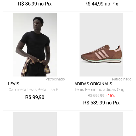
R$
86,99
no Pix
R$
44,99
no Pix
Patrocinado
Patrocinado
LEVIS
ADIDAS ORIGINALS
Camiseta Levis Reta Lisa Preta
Tênis Feminino adidas Originals
R$
699,99
- 16%
R$
99,90
R$
589,99
no Pix