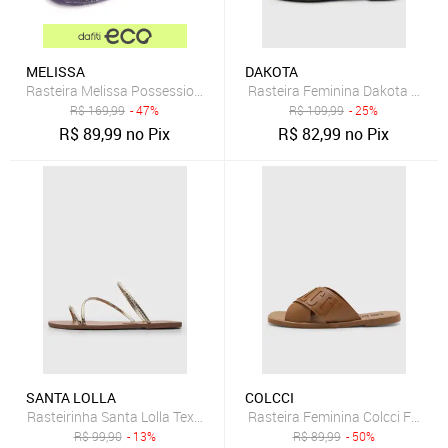
MELISSA
DAKOTA
Rasteira Melissa Possession Branca
Rasteira Feminina Dakota Abert
R$
169,99
- 47%
R$
109,99
- 25%
R$
89,99
no Pix
R$
82,99
no Pix
SANTA LOLLA
COLCCI
Rasteirinha Santa Lolla Texturizada Dourada
Rasteira Feminina Colcci Faixa
R$
99,90
- 13%
R$
89,99
- 50%