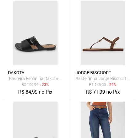
DAKOTA
JORGE BISCHOFF
Rasteira Feminina Dakota Fivela Preta
Rasteirinha Jorge Bischoff Log
R$
109,99
- 23%
R$
149,00
- 52%
R$
84,99
no Pix
R$
71,99
no Pix