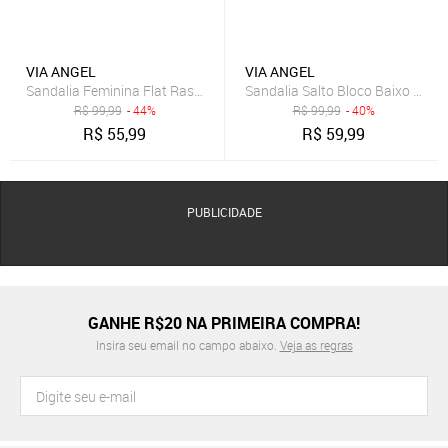
VIA ANGEL
VIA ANGEL
Sandalia Feminina Flat Rasteira de Tira Detalhe Sofisticado Leve C
R$
99,99
- 44%
R$
99,99
- 40%
R$
55,99
R$
59,99
PUBLICIDADE
GANHE R$20 NA PRIMEIRA COMPRA!
Insira seu email no campo abaixo.
Veja as regras