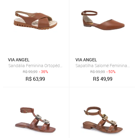
VIA ANGEL
VIA ANGEL
Sapatilha Salomé Feminina Bico 
R$
99,99
- 36%
R$
99,99
- 50%
R$
63,99
R$
49,99