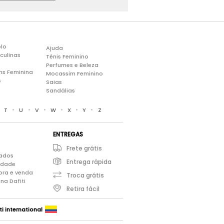
lo
Ajuda
culinas
Tênis Feminino
Perfumes e Beleza
ns Feminina
Mocassim Feminino
s
Saias
Sandálias
•
•
•
•
•
•
•
T
U
V
W
X
Y
Z
ENTREGAS
Frete grátis
iados
Entrega rápida
cidade
pra e venda
Troca grátis
na Dafiti
Retira fácil
ti international