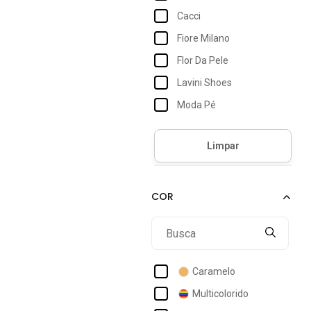
Cacci
Fiore Milano
Flor Da Pele
Lavini Shoes
Moda Pé
Monte Shoes
Via Angel
Via Marte
Via Miss
Caramelo
Multicolorido