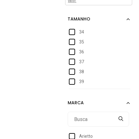
valor.
34
35
36
37
38
39
40
Arietto