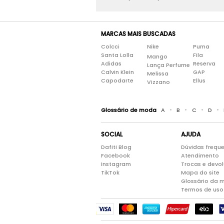
MARCAS MAIS BUSCADAS
Colcci
Nike
Puma
Santa Lolla
Fila
Mango
Adidas
Reserva
Lança Perfume
Calvin Klein
GAP
Melissa
Capodarte
Ellus
Vizzano
•
•
•
•
Glossário de moda
A
B
C
D
SOCIAL
AJUDA
Dafiti Blog
Dúvidas frequ
Facebook
Atendimento
Instagram
Trocas e devo
TikTok
Mapa do site
Glossário da 
Termos de uso