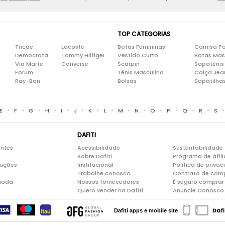
TOP CATEGORIAS
Tricae
Lacoste
Botas Femininas
Camisa Po
Democrata
Tommy Hilfiger
Vestido Curto
Botas Mas
Via Marte
Converse
Scarpin
Sapatênis
Forum
Tênis Masculino
Calça Jea
Ray-Ban
Bolsas
Sapatilha
•
•
•
•
•
•
•
•
•
•
•
•
•
•
E
F
G
H
I
J
K
L
M
N
O
P
Q
R
S
DAFITI
entes
Acessibilidade
Sustentabilidade
Sobre Dafiti
Programa de afil
luções
Institucional
Política de priva
Trabalhe conosco
Contrato de com
moda
Nossos fornecedores
É seguro comprar 
Quero vender na Dafiti
Anuncie Conosco
Dafi
Dafiti apps e mobile site