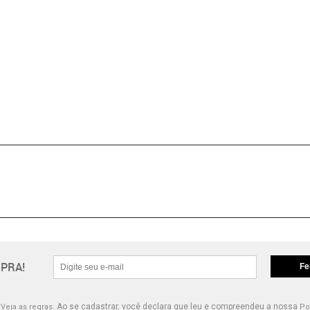
PRA!
Fe
.
Ao se cadastrar, você declara que leu e compreendeu a nossa
Veja as regras.
Po