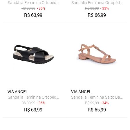
R$
99,99
- 36%
R$
99,99
- 33%
R$
63,99
R$
66,99
VIA ANGEL
VIA ANGEL
R$
99,99
- 36%
R$
99,99
- 34%
R$
63,99
R$
65,99