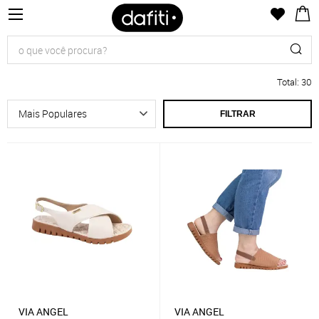
Total
:
30
FILTRAR
VIA ANGEL
VIA ANGEL