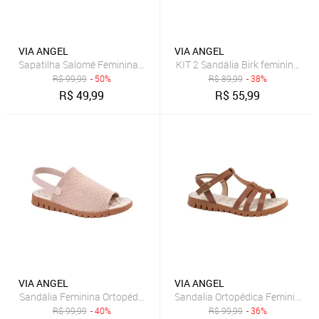
VIA ANGEL
VIA ANGEL
Sapatilha Salomé Feminina Bico Fino Casual Versátil Dia a Dia Confo
R$
99,99
- 50%
R$
89,99
- 38%
R$
49,99
R$
55,99
VIA ANGEL
VIA ANGEL
R$
99,99
- 40%
R$
99,99
- 36%