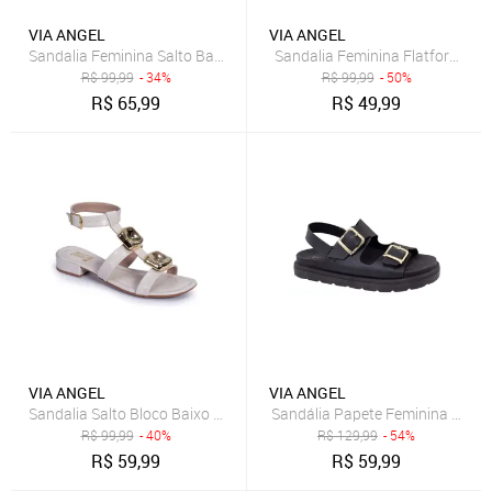
VIA ANGEL
VIA ANGEL
R$
99,99
- 34%
R$
99,99
- 50%
R$
65,99
R$
49,99
VIA ANGEL
VIA ANGEL
Sandalia Salto Bloco Baixo Feminino Enfeite Metalizado Fashion Con
Sandália Papete Feminina Fivela 
R$
99,99
- 40%
R$
129,99
- 54%
R$
59,99
R$
59,99