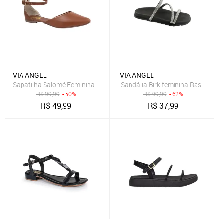
VIA ANGEL
VIA ANGEL
Sapatilha Salomé Feminina Bico Fino Casual Versátil Dia a Dia Conf
Sandália Birk feminina Rasteira 
R$
99,99
- 50%
R$
99,99
- 62%
R$
49,99
R$
37,99