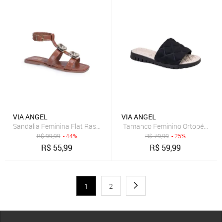
VIA ANGEL
VIA ANGEL
Sandalia Feminina Flat Rasteira de Tira Detalhe Sofisticado Leve C
R$
99,99
- 44%
R$
79,99
- 25%
R$
55,99
R$
59,99
1
2