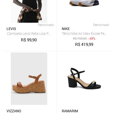
Patrocinado
Patrocinado
LEVIS
NIKE
Camiseta Levis Reta Lisa Preta
Tênis Nike Air Max Excee Femini
R$
799,99
- 48%
R$
99,90
R$
419,99
VIZZANO
RAMARIM