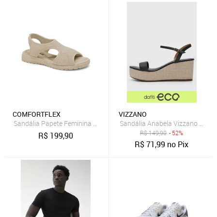
COMFORTFLEX
VIZZANO
Sandália Papete Feminina Comfortflex 2551302 - Almond
Sandália Anabela Vizzano Espad
R$
149,90
- 52%
R$
199,90
R$
71,99
no Pix