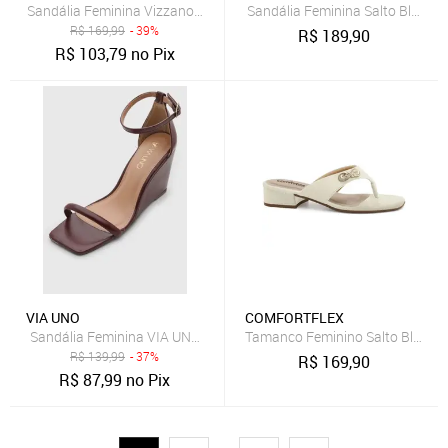
Sandália Feminina Vizzano Salto Anabela Caramelo
Sandália Feminina Salto Bloco 
R$
169,99
- 39%
R$
189,90
R$
103,79
no Pix
VIA UNO
COMFORTFLEX
Sandália Feminina VIA UNO Salto Anabela Vinho
Tamanco Feminino Salto Bloco C
R$
139,99
- 37%
R$
169,90
R$
87,99
no Pix