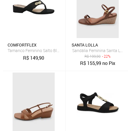
COMFORTFLEX
SANTA LOLLA
Tamanco Feminino Salto Bloco Comfortflex 2655404 - Preto
Sandália Feminina Santa Lolla 
R$
199,90
- 22%
R$
149,90
R$
155,99
no Pix