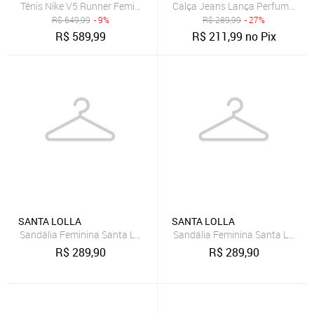
Tênis Nike V5 Runner Feminino
Calça Jeans Lança Perfume Mo
R$
649,99
- 9%
R$
289,99
- 27%
R$
589,99
R$
211,99
no Pix
SANTA LOLLA
SANTA LOLLA
Sandália Feminina Santa Lolla Anabela Couro Bege
Sandália Feminina Santa Lolla S
R$
289,90
R$
289,90