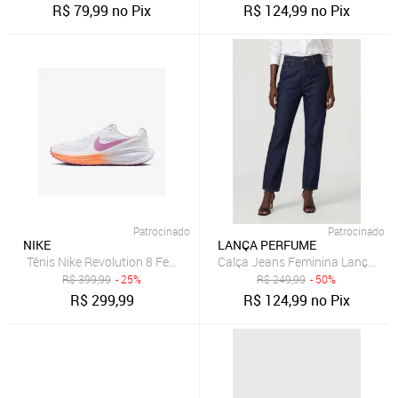
R$
79,99
no Pix
R$
124,99
no Pix
Patrocinado
Patrocinado
NIKE
LANÇA PERFUME
Tênis Nike Revolution 8 Feminino
Calça Jeans Feminina Lança Pe
R$
399,99
- 25%
R$
249,99
- 50%
R$
299,99
R$
124,99
no Pix