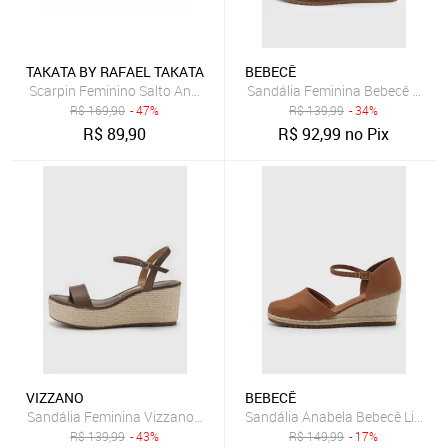
TAKATA BY RAFAEL TAKATA
BEBECÊ
Scarpin Feminino Salto Anabela Sandália Casual Takata Preto Sinté
Sandália Feminina Bebecê Salt
R$
169,90
- 47%
R$
139,99
- 34%
R$
89,90
R$
92,99
no Pix
VIZZANO
BEBECÊ
Sandália Feminina Vizzano Salto Anabela Palha Marrom
Sandália Anabela Bebecê Lisa C
R$
139,99
- 43%
R$
149,99
- 17%