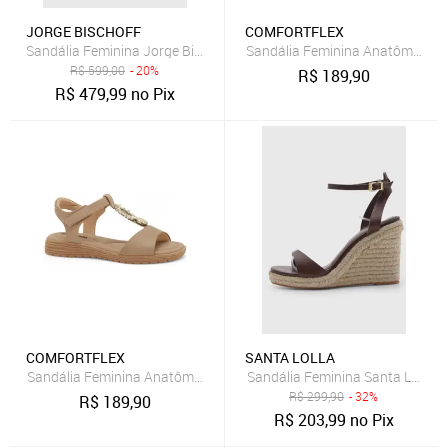
JORGE BISCHOFF
COMFORTFLEX
Sandália Feminina Jorge Bischoff Couro Salto Médio Caramelo
Sandália Feminina Anatômica Co
R$
599,00
- 20%
R$
189,90
R$
479,99
no Pix
COMFORTFLEX
SANTA LOLLA
Sandália Feminina Anatômica Comfortflex 2651403 - Caqui
Sandália Feminina Santa Lolla 
R$
299,90
- 32%
R$
189,90
R$
203,99
no Pix