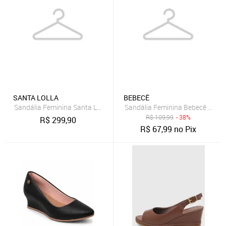
SANTA LOLLA
BEBECÊ
Sandália Feminina Santa Lolla Salto Anabela Couro Dourada
Sandália Feminina Bebecê Anab
R$
109,99
- 38%
R$
299,90
R$
67,99
no Pix