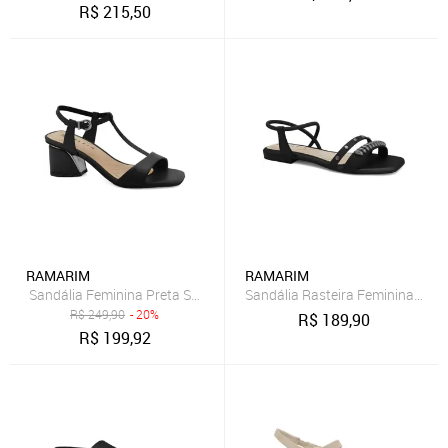
R$
215,50
RAMARIM
RAMARIM
Sandália Feminina Preta Salto Médio Bloco Ramarim 2528102-3
Sandália Rasteira Feminina Pre
R$
249,90
- 20%
R$
189,90
R$
199,92