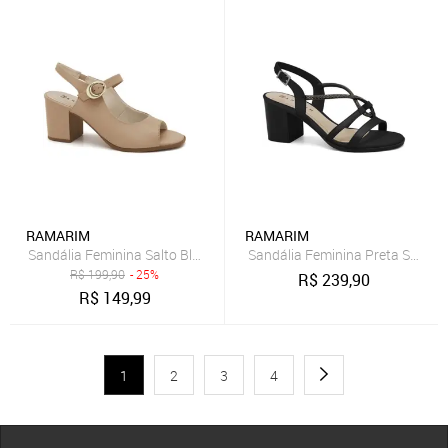
RAMARIM
RAMARIM
Sandália Feminina Salto Bloco Caqui Ramarim 2531206-1
Sandália Feminina Preta Salto 
R$
199,90
- 25%
R$
239,90
R$
149,99
1
2
3
4