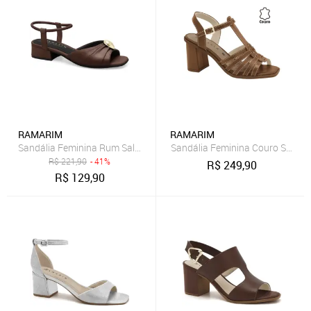
RAMARIM
RAMARIM
Sandália Feminina Rum Salto Baixo Ramarim 2548105-5
Sandália Feminina Couro Salto 
R$
221,90
- 41%
R$
249,90
R$
129,90