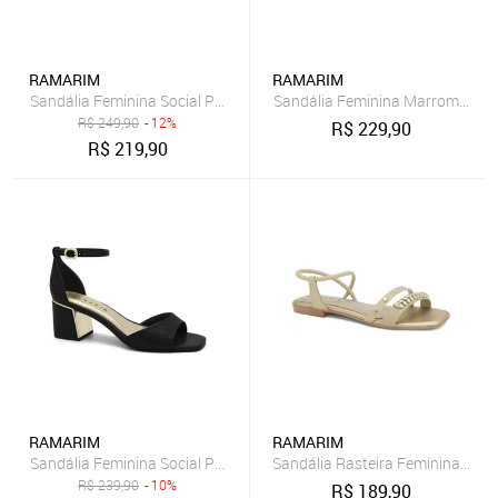
RAMARIM
RAMARIM
Sandália Feminina Social Prata Salto Bloco Médio 2539202-8
Sandália Feminina Marrom Eleg
R$
249,90
- 12%
R$
229,90
R$
219,90
RAMARIM
RAMARIM
Sandália Feminina Social Preta Salto Bloco Médio 2539202-2
Sandália Rasteira Feminina Beg
R$
239,90
- 10%
R$
189,90