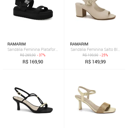
RAMARIM
RAMARIM
Sandália Feminina Plataforma Calce Fácil Ramarim 2443206 - Preto
Sandália Feminina Salto Bloco
R$
269,90
- 37%
R$
199,90
- 25%
R$
169,90
R$
149,99