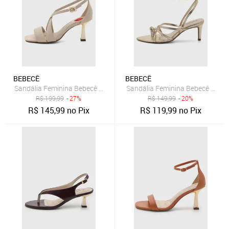
BEBECÊ
BEBECÊ
Sandália Feminina Bebecê Salto Médio Bege
Sandália Feminina Bebecê Couro
R$
199,99
- 27%
R$
149,99
- 20%
R$
145,99
no Pix
R$
119,99
no Pix