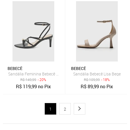
BEBECÊ
BEBECÊ
Sandália Feminina Bebecê Salto Médio Tiras Preta
Sandália Bebecê Lisa Bege
R$
149,99
- 20%
R$
109,99
- 18%
R$
119,99
no Pix
R$
89,99
no Pix
1
2