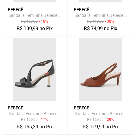
BEBECÊ
BEBECÊ
Sandália Feminina Bebecê Salto Bloco Fivela Bordô
Sandália Feminina Bebecê Salto
R$
169,99
- 18%
R$
119,99
- 38%
R$
139,99
no Pix
R$
74,99
no Pix
BEBECÊ
BEBECÊ
Sandália Feminina Bebecê Salto Bloco Sintético Preta
Sandália Feminina Bebecê Salt
R$
199,99
- 17%
R$
169,99
- 29%
R$
165,39
no Pix
R$
119,99
no Pix