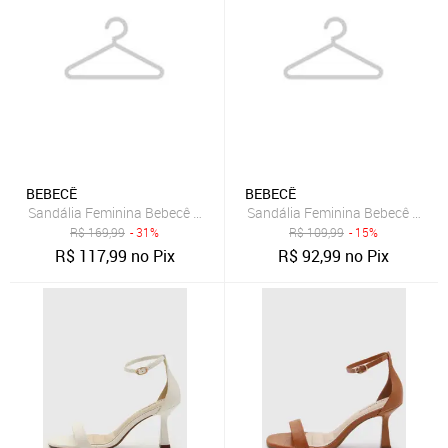
BEBECÊ
BEBECÊ
Sandália Feminina Bebecê Salto Metalizado Marrom
Sandália Feminina Bebecê Tiras
R$
169,99
- 31%
R$
109,99
- 15%
R$
117,99
no Pix
R$
92,99
no Pix