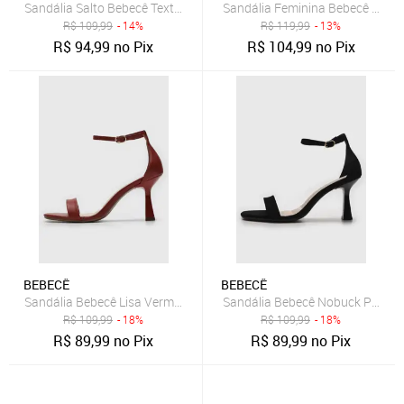
Sandália Salto Bebecê Textura Croco Preta
Sandália Feminina Bebecê Bico 
R$
109,99
- 14%
R$
119,99
- 13%
R$
94,99
no Pix
R$
104,99
no Pix
BEBECÊ
BEBECÊ
Sandália Bebecê Lisa Vermelha
Sandália Bebecê Nobuck Preta
R$
109,99
- 18%
R$
109,99
- 18%
R$
89,99
no Pix
R$
89,99
no Pix