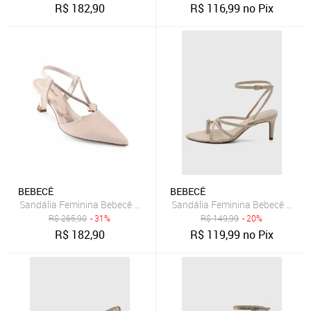
R$
182,90
R$
116,99
no Pix
BEBECÊ
BEBECÊ
Sandália Feminina Bebecê Salto Fino Baixo Bico Fino Nude
Sandália Feminina Bebecê Salto
R$
265,90
- 31%
R$
149,99
- 20%
R$
182,90
R$
119,99
no Pix