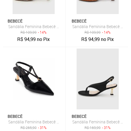
BEBECÊ
BEBECÊ
Sandália Feminina Bebecê Salto Fino Croco Branco
Sandália Feminina Bebecê Salto
R$
109,99
- 14%
R$
109,99
- 14%
R$
94,99
no Pix
R$
94,99
no Pix
BEBECÊ
BEBECÊ
Sandália Feminina Bebecê Salto Fino Baixo Bico Fino Preto
Sandália Feminina Bebecê Salto
R$
265,90
- 31%
R$
169,99
- 31%