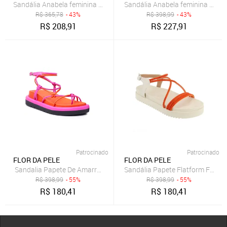
Sandália Anabela feminina Plataforma Fivela 40104 Napa Laranja
Sandália Anabela feminina Plat
R$
365,78
- 43%
R$
398,99
- 43%
R$
208,91
R$
227,91
Patrocinado
Patrocinado
FLOR DA PELE
FLOR DA PELE
Sandalia Papete De Amarrar Feminina Em Napa Laranja E Pink 183
Sandália Papete Flatform Femini
R$
398,99
- 55%
R$
398,99
- 55%
R$
180,41
R$
180,41