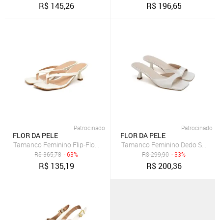
R$
145,26
R$
196,65
Patrocinado
Patrocinado
FLOR DA PELE
FLOR DA PELE
Tamanco Feminino Flip-Flop Bico Quadrado Salto Baixo 5410 Croco 
Tamanco Feminino Dedo Salto Ki
R$
365,78
- 63%
R$
299,90
- 33%
R$
135,19
R$
200,36