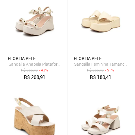
FLOR DA PELE
FLOR DA PELE
Sandália Anabela Plataforma Tiras 9001 Napa Off White
Sandál
R$
365,78
- 43%
R$
365,78
- 51%
R$
208,91
R$
180,41