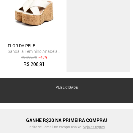
FLOR DA PELE
Sandália Feminino Anabela Plataforma Cortiça 182175 Off White
R$
365,78
- 43%
R$
208,91
PUBLICIDADE
GANHE R$20 NA PRIMEIRA COMPRA!
Insira seu email no campo abaixo.
Veja as regras