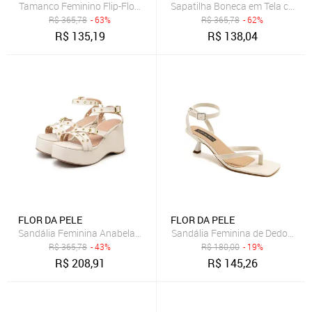
Tamanco Feminino Flip-Flop Bico Quadrado Salto Baixo 5410 Croco 
Sapatilha Boneca em Tela com Ti
R$
365,78
- 63%
R$
365,78
- 62%
R$
135,19
R$
138,04
FLOR DA PELE
FLOR DA PELE
Sandália Feminina Anabela Plataforma Tiras Ilhós 9100 Off White
Sandália Feminina de Dedo com Sa
R$
365,78
- 43%
R$
180,00
- 19%
R$
208,91
R$
145,26