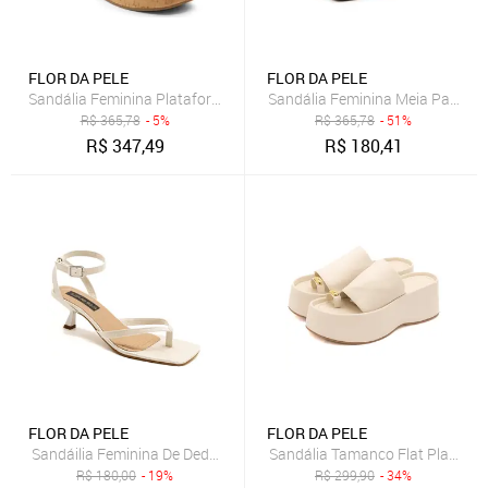
FLOR DA PELE
FLOR DA PELE
Sandália Feminina Plataforma Cortiça Anabela Elegante Off White 
Sandália Feminina Meia Pata Sa
R$
365,78
- 5%
R$
365,78
- 51%
R$
347,49
R$
180,41
FLOR DA PELE
FLOR DA PELE
Sandáilia Feminina De Dedo Salto Baixo Fino 5412 Croco Off White F
Sandália Tamanco Flat Platafor
R$
180,00
- 19%
R$
299,90
- 34%