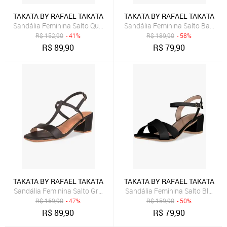
TAKATA BY RAFAEL TAKATA
TAKATA BY RAFAEL TAKATA
Sandália Feminina Salto Quadrado Grosso Bloco Baixo tira Confortáv
Sandália Feminina Salto Baixo B
R$
152,90
- 41%
R$
189,90
- 58%
R$
89,90
R$
79,90
TAKATA BY RAFAEL TAKATA
TAKATA BY RAFAEL TAKATA
Sandália Feminina Salto Grosso Quadrado Baixo Bico Quadrado Pre
Sandália Feminina Salto Bloco B
R$
169,90
- 47%
R$
159,90
- 50%
R$
89,90
R$
79,90