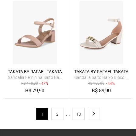
TAKATA BY RAFAEL TAKATA
TAKATA BY RAFAEL TAKATA
Sandália Feminina Salto Baixo Bloco Grosso Casual Confortável Tira
Sandália Salto Baixo Bloco Gros
R$
149,90
- 47%
R$
159,90
- 44%
R$
79,90
R$
89,90
1
2
...
13