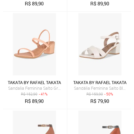
R$
89,90
R$
89,90
TAKATA BY RAFAEL TAKATA
TAKATA BY RAFAEL TAKATA
Sandalia Feminina Salto Grosso Bloco Medio Casual Tiras Nude-Ro
Sandália Feminina Salto Bloco B
R$
152,90
- 41%
R$
159,90
- 50%
R$
89,90
R$
79,90